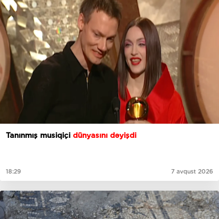
Tanınmış musiqiçi
dünyasını dəyişdi
18:29
7 avqust 2026