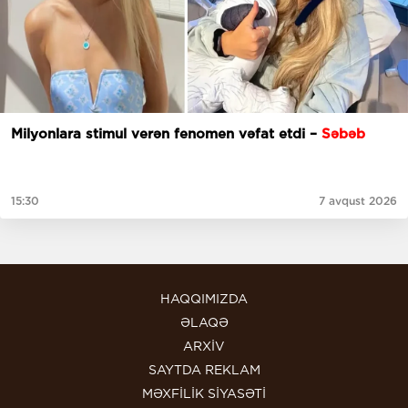
Milyonlara stimul verən fenomen vəfat etdi –
Səbəb
15:30
7 avqust 2026
HAQQIMIZDA
ƏLAQƏ
ARXİV
SAYTDA REKLAM
MƏXFİLİK SİYASƏTİ