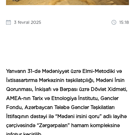
3 fevral 2025
15:18
Yanvarın 31-də Mədəniyyət üzrə Elmi-Metodiki və
İxtisasartırma Mərkəzinin təşkilatçılığı, Mədəni İrsin
Qorunması, İnkişafı və Bərpası üzrə Dövlət Xidməti,
AMEA-nın Tarix və Etnologiya İnstitutu, Gənclər
Fondu, Azərbaycan Tələbə Gənclər Təşkilatları
İttifaqının dəstəyi ilə “Mədəni irsini qoru” adlı layihə
çərçivəsində “Zərgərpalan” hamam kompleksinə
infotur keçirilib.