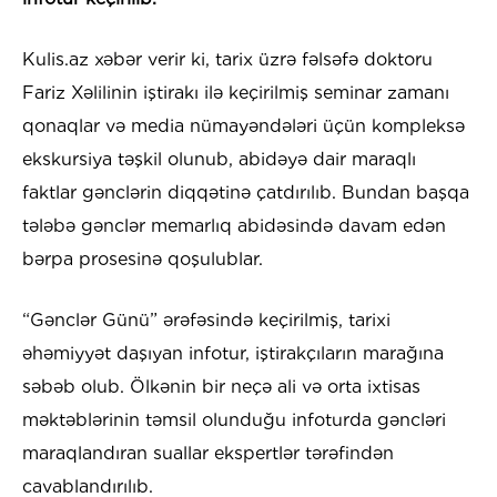
Kulis.az xəbər verir ki, tarix üzrə fəlsəfə doktoru
Fariz Xəlilinin iştirakı ilə keçirilmiş seminar zamanı
qonaqlar və media nümayəndələri üçün kompleksə
ekskursiya təşkil olunub, abidəyə dair maraqlı
faktlar gənclərin diqqətinə çatdırılıb. Bundan başqa
tələbə gənclər memarlıq abidəsində davam edən
bərpa prosesinə qoşulublar.
“Gənclər Günü” ərəfəsində keçirilmiş, tarixi
əhəmiyyət daşıyan infotur, iştirakçıların marağına
səbəb olub. Ölkənin bir neçə ali və orta ixtisas
məktəblərinin təmsil olunduğu infoturda gəncləri
maraqlandıran suallar ekspertlər tərəfindən
cavablandırılıb.