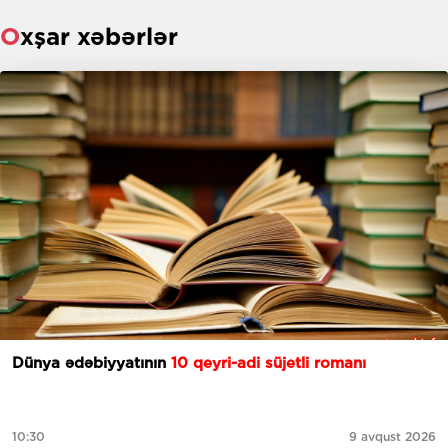
Oxşar xəbərlər
Dünya ədəbiyyatının
10 qeyri-adi süjetli romanı
10:30
9 avqust 2026