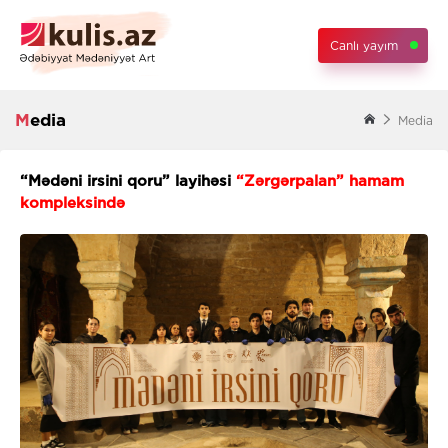
Canlı yayım
Media
Media
“Mədəni irsini qoru” layihəsi
“Zərgərpalan” hamam
kompleksində