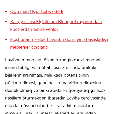
Oğuzhan Uğur
həbs edildi
Xalq yazıçısı Elçinin adı Binəqədi rayonundakı
küçələrdən
birinə verildi
Məşhurların Haluk Leventin dərnəyinə bağışladığı
məbləğlər açıqlandı
Layihənin məqsədi ölkənin zəngin tarixi-mədəni
irsinin təbliği və mühafizəsi sahəsində praktiki
biliklərin artırılması, milli kadr potensialının
gücləndirilməsi, gənc nəslin maarifləndirilməsinə
dəstək olmaq və tarixi abidələri qoruyaraq gələcək
nəsillərə ötürməkdən ibarətdir. Layihə çərçivəsində
ölkədə mövcud olan bir sıra tarixi məkanlara
infoturlar təşkil olunaraq ekspertlər tərəfindən