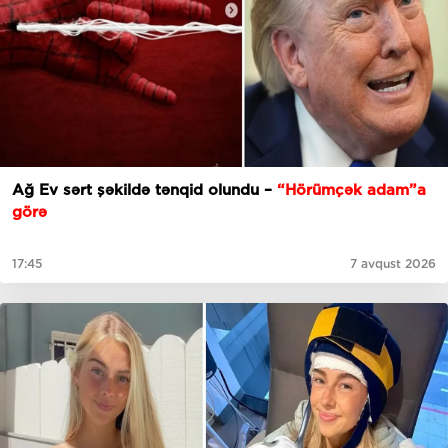
Ağ Ev sərt şəkildə tənqid olundu –
“Hörümçək adam”a
görə
17:45
7 avqust 2026