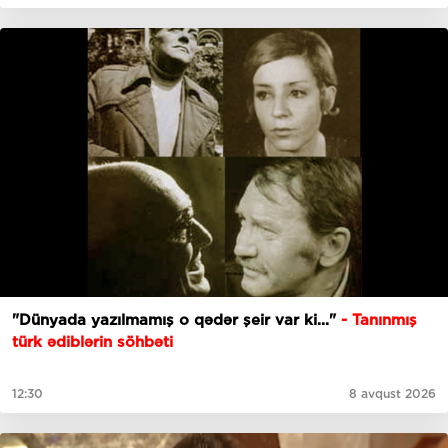
"Dünyada yazılmamış o qədər şeir var ki..."
- Tanınmış
türk ədiblərin söhbəti
12:30
8 avqust 2026