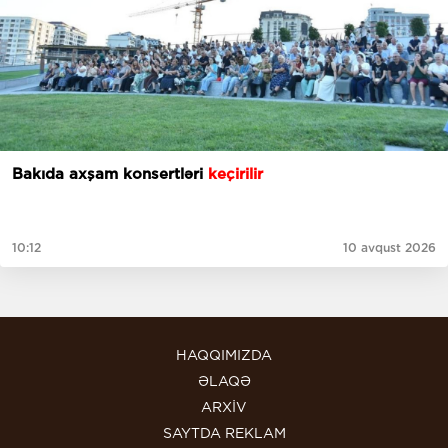
Bakıda axşam konsertləri
keçirilir
10:12
10 avqust 2026
HAQQIMIZDA
ƏLAQƏ
ARXİV
SAYTDA REKLAM