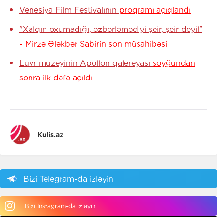
Venesiya Film Festivalının
proqramı açıqlandı
"Xalqın oxumadığı, əzbərləmədiyi şeir, şeir deyil"
- Mirzə Ələkbər Sabirin son müsahibəsi
Luvr muzeyinin Apollon qalereyası
soyğundan
sonra ilk dəfə açıldı
Kulis.az
Bizi Telegram-da izləyin
Bizi Instagram-da izləyin