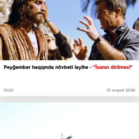
Peyğəmbər haqqında növbəti layihə
- "İsanın dirilməsi"
12:20
10 avqust 2026