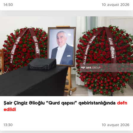
14:50
10 avqust 2026
Şair Çingiz Əlioğlu “Qurd qapısı” qəbiristanlığında
dəfn
edildi
13:30
10 avqust 2026