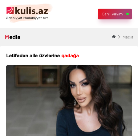
Canlı yayım
Media
Media
Lətifədən ailə üzvlərinə
qadağa