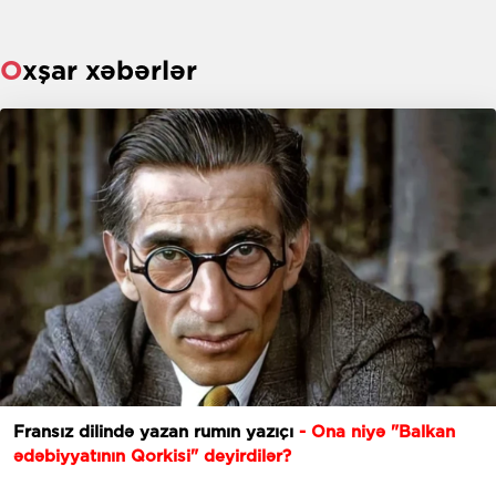
Oxşar xəbərlər
Fransız dilində yazan rumın yazıçı
- Ona niyə "Balkan
ədəbiyyatının Qorkisi" deyirdilər?