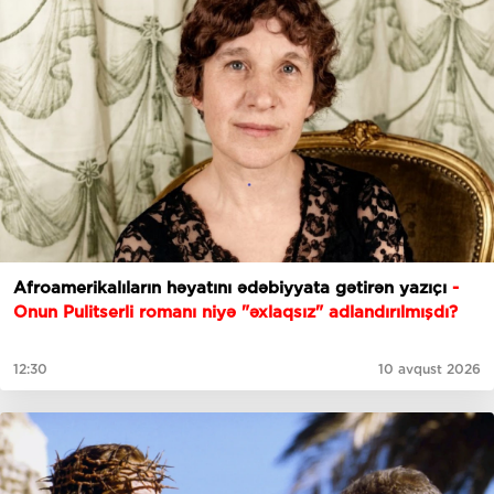
Afroamerikalıların həyatını ədəbiyyata gətirən yazıçı
-
Onun Pulitserli romanı niyə "əxlaqsız" adlandırılmışdı?
12:30
10 avqust 2026