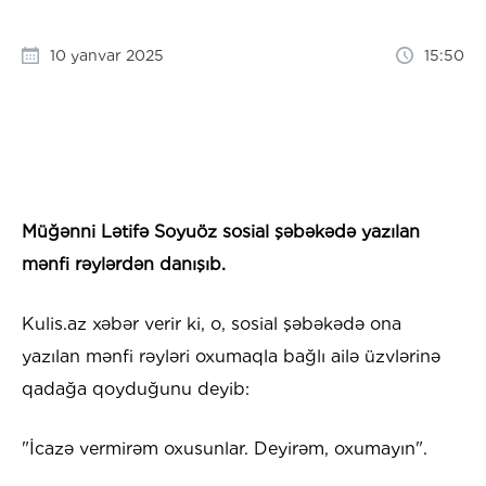
10 yanvar 2025
15:50
Müğənni Lətifə Soyuöz sosial şəbəkədə yazılan
mənfi rəylərdən danışıb.
Kulis.az xəbər verir ki, o, sosial şəbəkədə ona
yazılan mənfi rəyləri oxumaqla bağlı ailə üzvlərinə
qadağa qoyduğunu deyib:
"İcazə vermirəm oxusunlar. Deyirəm, oxumayın".