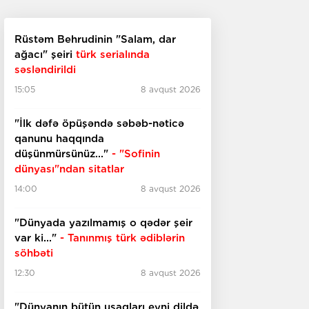
Rüstəm Behrudinin "Salam, dar
ağacı" şeiri
türk serialında
səsləndirildi
15:05
8 avqust 2026
"İlk dəfə öpüşəndə səbəb-nəticə
qanunu haqqında
düşünmürsünüz..."
- "Sofinin
dünyası"ndan sitatlar
14:00
8 avqust 2026
"Dünyada yazılmamış o qədər şeir
var ki..."
- Tanınmış türk ədiblərin
söhbəti
12:30
8 avqust 2026
​​​​​​​"Dünyanın bütün uşaqları eyni dildə