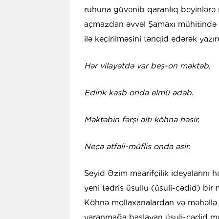
ruhuna güvənib qaranlıq beyinlərə n
açmazdan əvvəl Şamaxı mühitində t
ilə keçirilməsini tənqid edərək yazır
Hər vilayətdə var beş-on məktəb,
Edirik kəsb onda elmü ədəb.
Məktəbin fərşi altı köhnə həsir,
Neçə ətfali-müflis onda əsir.
Seyid Əzim maarifçilik ideyalarını
yeni tədris üsullu (üsuli-cədid) bir
Köhnə mollaxanalardan və məhəllə m
yaranmağa başlayan üsuli-cədid məkt