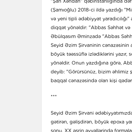
"Şah Xəndan" qəbiristanlığında d
(Şamıoğlu) 2018-ci ildə yazdığı "Mir
və yeni tipli ədəbiyyat yaradıcılığı
diqqət yönəldir: "Abbas Səhhət v
Əbülqasım Əminzadə "Abbas Səhhət
Seyid Əzim Şirvaninin cənazəsinin ar
böyük təəssüflə izlədiklərini yazır,
yönəldir. Onun yazdığına görə, A
deyib: "Görürsünüz, bizim əhlimiz 
baqqal cənazəsində olan kişi qədər 
***
Seyid Əzim Şirvani ədəbiyyatımızd
gətirən, gəlişdirən, böyük epoxa ya
sonu, XX əsrin əvvəllərində formala