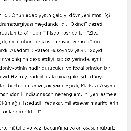
 idi. Onun ədəbiyyata gəldiyi dövr yeni maarifçi
v dramaturgiyası meydanda idi, "Əkinçi" qəzeti
aşları tərəfindən Tiflisdə nəşr edilən "Ziya",
dı, milli ruhun dirçəlişinə rəvac verən bütün
ırdı. Akademik Rafael Hüseynov yazır: "Seyid
 və xalqına bəxş etdiyi işıq öz yerində, eyni
iyyətinin nadir qurucuları və fədailərindən biri
Seyid Əzim yaradıcılıq aləminə gəlmişdi, dünya
ri bir-birinə daha çox yaxınlaşırdı, Mərkəzi Asiyanı
anlıdan Hindistanacan nəhəng ərazini yeniləşmələr
n ağırı istedadlı, fədakar, millətsevər maarifçilərin
onlardan biri idi".
ərə, mütaliə və yazı bacarığına və ən əsası, mübariz