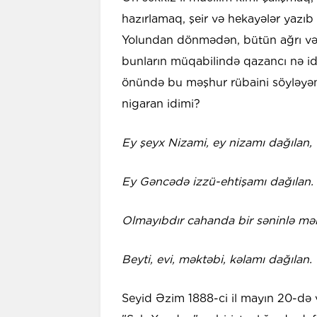
hazırlamaq, şeir və hekayələr yazıb 
Yolundan dönmədən, bütün ağrı və
bunların müqabilində qazancı nə id
önündə bu məşhur rübaini söyləyən
nigaran idimi?
Ey şeyx Nizami, ey nizamı dağılan,
Ey Gəncədə izzü-ehtişamı dağılan.
Olmayıbdır cahanda bir səninlə mə
Beyti, evi, məktəbi, kəlamı dağılan.
Seyid Əzim 1888-ci il mayın 20-də