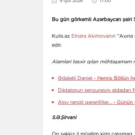
9 iyul 2026
17:00
Bu gün görkəmli Azərbaycan şairi
Kulis.az
Elnarə Akimovanın
"Axına 
edir.
Aləmləri təsxir qılan möhtəşəməm m
Ədalətli Daniel
- Henrix Böllün h
Diktatorun senzurasını aldadan 
Alov rəngli qərənfillər...
- Günün ş
S.Ə.Şirvani
On səkkiz il müəllim kimi çalışmaq, 