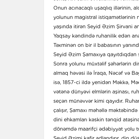
Onun acınacaqlı uşaqlıq illərinin, ald
yolunun magistral istiqamətlərini
yaşında itirən Seyid Əzim Şirvani 
Yaqsay kəndində ruhanilik edən an
Təxminən on bir il babasının yanında
Seyid Əzim Şamaxıya qayıtdıqdan s
Sonra yolunu müxtəlif şəhərlərin dini
almaq həvəsi ilə İraqa, Nəcəf və B
isə, 1857-ci ildə yenidən Məkkə, M
vətənə dünyəvi elmlərin aşinası, ru
seçən münəvvər kimi qayıdır. Ruhan
çalışır, Şamaxı məhəllə məktəbində 
dini ehkamları kəskin tənqid atəşin
dönəmdə maarifçi ədəbiyyat yolu tu
Seyid Əzimi kafir adlandırır, din dü