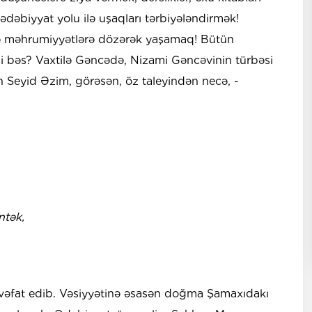
ədəbiyyat yolu ilə uşaqları tərbiyələndirmək!
 məhrumiyyətlərə dözərək yaşamaq! Bütün
i bəs? Vaxtilə Gəncədə, Nizami Gəncəvinin türbəsi
 Seyid Əzim, görəsən, öz taleyindən necə, -
ntək,
 vəfat edib. Vəsiyyətinə əsasən doğma Şamaxıdakı