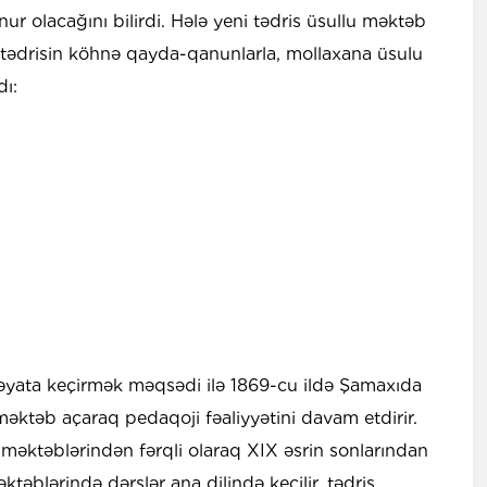
ur olacağını bilirdi. Hələ yeni tədris üsullu məktəb
ədrisin köhnə qayda-qanunlarla, mollaxana üsulu
dı:
 həyata keçirmək məqsədi ilə 1869-cu ildə Şamaxıda
 məktəb açaraq pedaqoji fəaliyyətini davam etdirir.
əktəblərindən fərqli olaraq XIX əsrin sonlarından
əblərində dərslər ana dilində keçilir, tədris