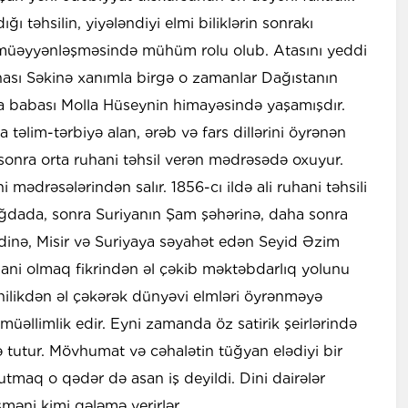
ığı təhsilin, yiyələndiyi elmi biliklərin sonrakı
n müəyyənləşməsində mühüm rolu olub. Atasını yeddi
anası Səkinə xanımla birgə o zamanlar Dağıstanın
a babası Molla Hüseynin himayəsində yaşamışdır.
 təlim-tərbiyə alan, ərəb və fars dillərini öyrənən
onra orta ruhani təhsil verən mədrəsədə oxuyur.
 mədrəsələrindən salır. 1856-cı ildə ali ruhani təhsili
ağdada, sonra Suriyanın Şam şəhərinə, daha sonra
ədinə, Misir və Suriyaya səyahət edən Seyid Əzim
hani olmaq fikrindən əl çəkib məktəbdarlıq yolunu
ilikdən əl çəkərək dünyəvi elmləri öyrənməyə
müəllimlik edir. Eyni zamanda öz satirik şeirlərində
ə tutur. Mövhumat və cəhalətin tüğyan elədiyi bir
tmaq o qədər də asan iş deyildi. Dini dairələr
şməni kimi qələmə verirlər.