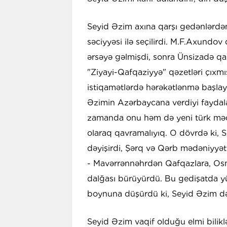
Seyid Əzim axına qarşı gedənlərdən
səciyyəsi ilə seçilirdi. M.F.Axundo
ərsəyə gəlmişdi, sonra Ünsizadə qard
"Ziyayi-Qafqaziyyə" qəzetləri çıxmış
istiqamətlərdə hərəkətlənmə başlay
Əzimin Azərbaycana verdiyi faydalar
zamanda onu həm də yeni türk mədən
olaraq qavramalıyıq. O dövrdə ki, 
dəyişirdi, Şərq və Qərb mədəniyyətlə
- Mavərrənnəhrdən Qafqazlara, Osm
dalğası bürüyürdü. Bu gedişatda yükü
boynuna düşürdü ki, Seyid Əzim də 
Seyid Əzim vaqif olduğu elmi bilikl