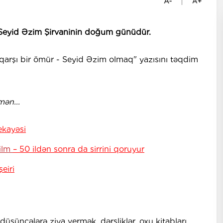
 Seyid Əzim Şirvaninin doğum günüdür.
qarşı bir ömür - Seyid Əzim olmaq" yazısını təqdim
ən...
ekayəsi
film
– 50 ildən sonra da sirrini qoruyur
eiri
düşüncələrə ziya vermək, dərsliklər, oxu kitabları