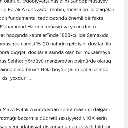
əfn olunub. Ədəbiyyatşünas alim Şahbaz Musayev
zə Fətəli Axundzadə: mühiti, müasirləri ilə əlaqələri
" adlı fundamental tədqiqatında önəmli bir fakta
ə Məhəmməd Hadinin müasiri və yaxın dostu
 haqqında xatirələr"ində 1888-ci ildə Şamaxıda
xasınca cəmisi 15-20 nəfərin getdiyini dostları ilə
 sonra diqqəti dostlar arasında olan bir mükaliməyə
bbas Səhhət gördüyü mənzərədən pəjmürdə olaraq
şairinə necə baxır? Belə böyük şairin cənazəsində
kişi yoxdur"...
a Mirzə Fətəli Axundovdan sonra maarifçi dalğanı
ratmağı bacarmış qüdrətli şəxsiyyətdir. XIX əsrin
şan yeni ədəbiyyat diskursunun ən dəyərli faktıdır.