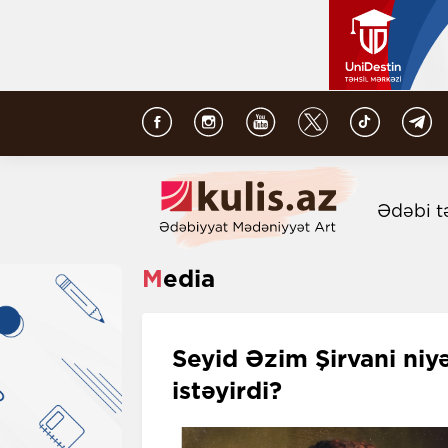
Ədəbi t
Media
Seyid Əzim Şirvani niyə
istəyirdi?