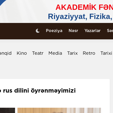
Poeziya
Nəsr
Yazarlar
Sə
ənqid
Kino
Teatr
Media
Tarix
Retro
Tarix
 rus dilini öyrənməyimizi