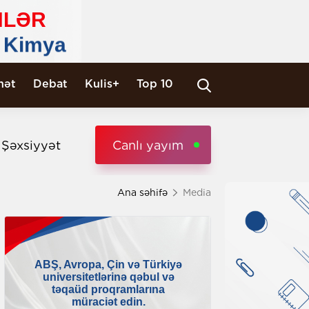
nət
Debat
Kulis+
Top 10
i Şəxsiyyət
Canlı yayım
Ana səhifə
Media