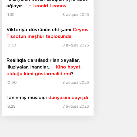
ağlayır..."
- Leonid Leonov
11:30
8 avqust 2026
Viktoriya dövrünün ehtişamı
Ceyms
Tissotun məşhur tablosunda
10:30
8 avqust 2026
Reallıqla qarşılaşdırılan xəyallar,
illuziyalar, inanclar...–
Kino həyatı
olduğu kimi göstərməlidirmi
?
10:00
8 avqust 2026
Tanınmış musiqiçi
dünyasını dəyişdi
18:29
7 avqust 2026
İtaliyada qədim
bina tapıldı
18:10
7 avqust 2026