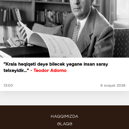
"Krala həqiqəti deyə biləcək yeganə insan saray
təlxəyidir..."
- Teodor Adorno
13:00
6 avqust 2026
HAQQIMIZDA
ƏLAQƏ