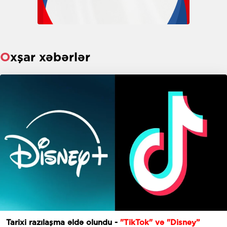
Oxşar xəbərlər
Tarixi razılaşma əldə olundu -
"TikTok" və "Disney”