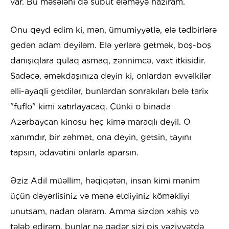
var. Bu məsələni də sübut eləməyə hazıram.
Onu qeyd edim ki, mən, ümumiyyətlə, elə tədbirlərə
gedən adam deyiləm. Elə yerlərə getmək, boş-boş
danışıqlara qulaq asmaq, zənnimcə, vaxt itkisidir.
Sadəcə, əməkdaşınıza deyin ki, onlardan əvvəlkilər
əlli-ayaqli getdilər, bunlardan sonrakıları belə tarix
"fuflo" kimi xatırlayacaq. Çünki o binada
Azərbaycan kinosu heç kimə maraqlı deyil. O
xanımdır, bir zəhmət, ona deyin, getsin, tayını
tapsın, ədavətini onlarla aparsın.
Əziz Adil müəllim, həqiqətən, insan kimi mənim
üçün dəyərlisiniz və mənə etdiyiniz köməkliyi
unutsam, nadan olaram. Amma sizdən xahiş və
tələb edirəm, bunlar nə qədər sizi pis vəziyyətdə