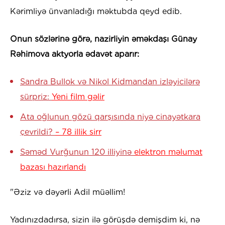
Kərimliyə ünvanladığı məktubda qeyd edib.
​​Onun sözlərinə görə, nazirliyin əməkdaşı Günay
Rəhimova aktyorla ədavət aparır:
Sandra Bullok və Nikol Kidmandan izləyicilərə
sürpriz:
Yeni film gəlir
Ata oğlunun gözü qarşısında niyə cinayətkara
çevrildi?
– 78 illik sirr
Səməd Vurğunun 120 illiyinə
elektron məlumat
bazası hazırlandı
"Əziz və dəyərli Adil müəllim!
Yadınızdadırsa, sizin ilə görüşdə demişdim ki, nə