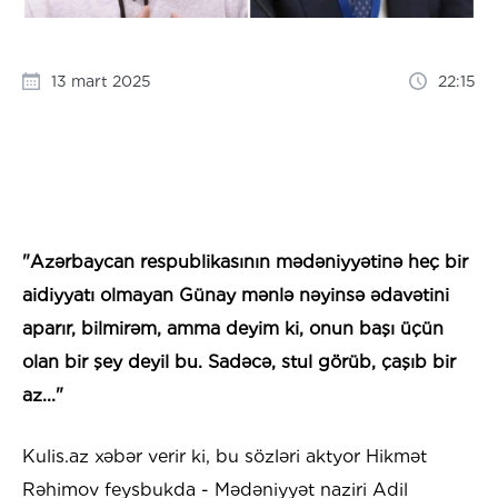
13 mart 2025
22:15
"Azərbaycan respublikasının mədəniyyətinə heç bir
aidiyyatı olmayan Günay mənlə nəyinsə ədavətini
aparır, bilmirəm, amma deyim ki, onun başı üçün
olan bir şey deyil bu. Sadəcə, stul görüb, çaşıb bir
az..."
Kulis.az xəbər verir ki, bu sözləri aktyor Hikmət
Rəhimov feysbukda - Mədəniyyət naziri Adil