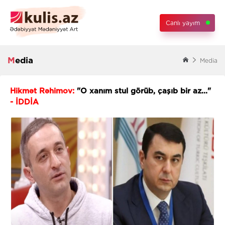
Canlı yayım
Media
Media
Hikmət Rəhimov:
"O xanım stul görüb, çaşıb bir az..."
- İDDİA