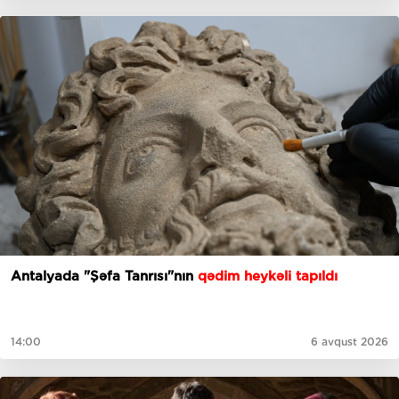
Antalyada "Şəfa Tanrısı"nın
qədim heykəli tapıldı
14:00
6 avqust 2026