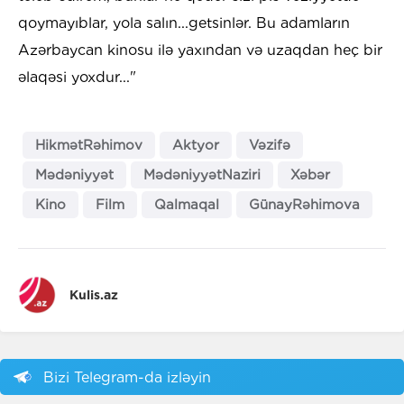
qoymayıblar, yola salın...getsinlər. Bu adamların
Azərbaycan kinosu ilə yaxından və uzaqdan heç bir
əlaqəsi yoxdur..."
HikmətRəhimov
Aktyor
Vəzifə
Mədəniyyət
MədəniyyətNaziri
Xəbər
Kino
Film
Qalmaqal
GünayRəhimova
Kulis.az
Bizi Telegram-da izləyin