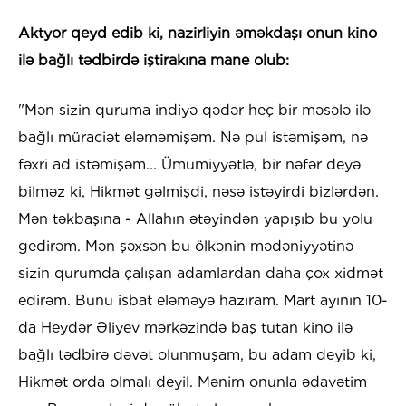
Aktyor qeyd edib ki, nazirliyin əməkdaşı onun kino
ilə bağlı tədbirdə iştirakına mane olub:
"Mən sizin quruma indiyə qədər heç bir məsələ ilə
bağlı müraciət eləməmişəm. Nə pul istəmişəm, nə
fəxri ad istəmişəm... Ümumiyyətlə, bir nəfər deyə
bilməz ki, Hikmət gəlmişdi, nəsə istəyirdi bizlərdən.
Mən təkbaşına - Allahın ətəyindən yapışıb bu yolu
gedirəm. Mən şəxsən bu ölkənin mədəniyyətinə
sizin qurumda çalışan adamlardan daha çox xidmət
edirəm. Bunu isbat eləməyə hazıram. Mart ayının 10-
da Heydər Əliyev mərkəzində baş tutan kino ilə
bağlı tədbirə dəvət olunmuşam, bu adam deyib ki,
Hikmət orda olmalı deyil. Mənim onunla ədavətim