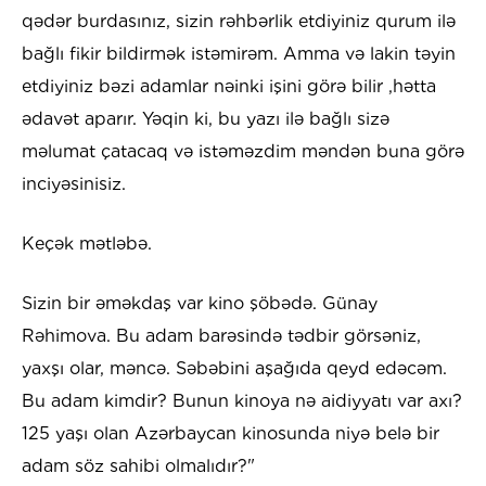
qədər burdasınız, sizin rəhbərlik etdiyiniz qurum ilə
bağlı fikir bildirmək istəmirəm. Amma və lakin təyin
etdiyiniz bəzi adamlar nəinki işini görə bilir ,hətta
ədavət aparır. Yəqin ki, bu yazı ilə bağlı sizə
məlumat çatacaq və istəməzdim məndən buna görə
inciyəsinisiz.
Keçək mətləbə.
Sizin bir əməkdaş var kino şöbədə. Günay
Rəhimova. Bu adam barəsində tədbir görsəniz,
yaxşı olar, məncə. Səbəbini aşağıda qeyd edəcəm.
Bu adam kimdir? Bunun kinoya nə aidiyyatı var axı?
125 yaşı olan Azərbaycan kinosunda niyə belə bir
adam söz sahibi olmalıdır?"