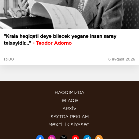
"Krala həqiqəti deyə biləcək yeganə insan saray
təlxəyidir..."
- Teodor Adorno
13:00
6 avqust 2026
HAQQIMIZDA
ƏLAQƏ
ARXİV
SAYTDA REKLAM
MƏXFİLİK SİYASƏTİ