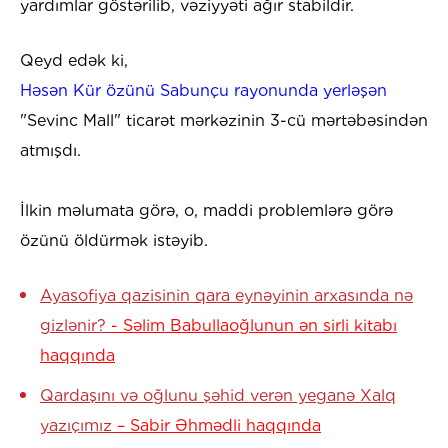
yardımlar göstərilib, vəziyyəti ağır stabildir.
Qeyd edək ki,
Həsən Kür özünü Sabunçu rayonunda yerləşən
"Sevinc Mall" ticarət mərkəzinin 3-cü mərtəbəsindən
atmışdı.
İlkin məlumata görə, o, maddi problemlərə görə
özünü öldürmək istəyib.
Ayasofiya qazisinin qara eynəyinin arxasında nə
gizlənir?
- Səlim Babullaoğlunun ən sirli kitabı
haqqında
Qardaşını və oğlunu şəhid verən yeganə Xalq
yazıçımız
– Sabir Əhmədli haqqında