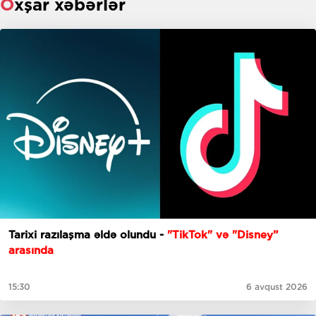
Oxşar xəbərlər
Tarixi razılaşma əldə olundu -
"TikTok" və "Disney”
arasında
15:30
6 avqust 2026