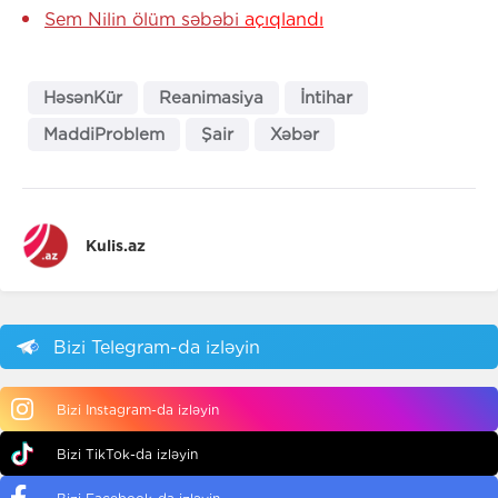
Sem Nilin ölüm səbəbi
açıqlandı
HəsənKür
Reanimasiya
İntihar
MaddiProblem
Şair
Xəbər
Kulis.az
Bizi Telegram-da izləyin
Bizi Instagram-da izləyin
Bizi TikTok-da izləyin