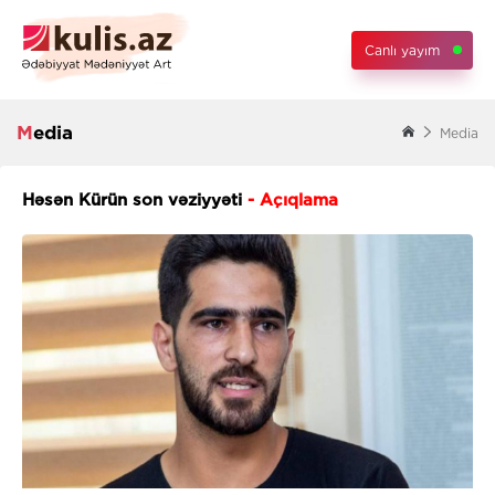
Canlı yayım
Media
Media
Həsən Kürün son vəziyyəti
- Açıqlama