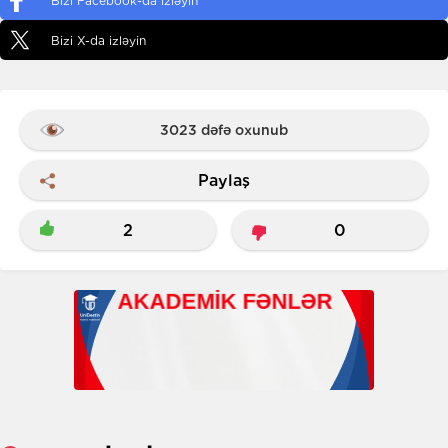
Bizi Facebook-da izləyin
Bizi X-da izləyin
3023 dəfə oxunub
Paylaş
2
0