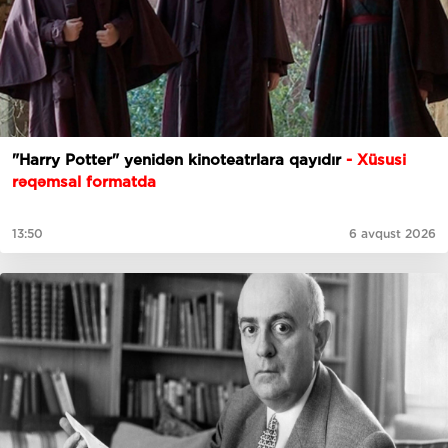
"Harry Potter" yenidən kinoteatrlara qayıdır
- Xüsusi
rəqəmsal formatda
13:50
6 avqust 2026