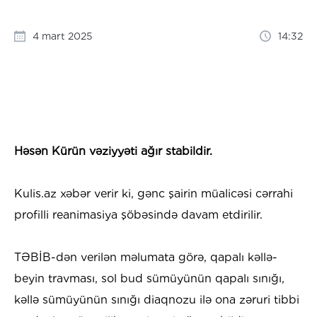
4 mart 2025
14:32
Həsən Kürün vəziyyəti ağır stabildir.
Kulis.az xəbər verir ki, gənc şairin müalicəsi cərrahi
profilli reanimasiya şöbəsində davam etdirilir.
TƏBİB-dən verilən məlumata görə, qapalı kəllə-
beyin travması, sol bud sümüyünün qapalı sınığı,
kəllə sümüyünün sınığı diaqnozu ilə ona zəruri tibbi