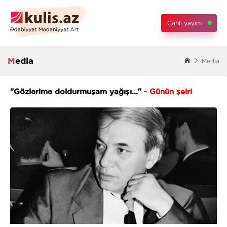
Canlı yayım
Media
Media
"Gözlərimə doldurmuşam yağışı..."
- Günün şeiri