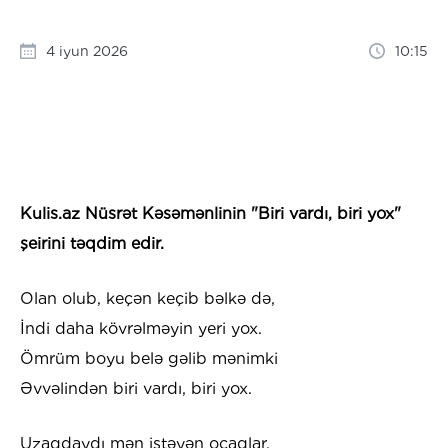
4 iyun 2026
10:15
Kulis.az Nüsrət Kəsəmənlinin "Biri vardı, biri yox"
şeirini təqdim edir.
Olan olub, keçən keçib bəlkə də,
İndi daha kövrəlməyin yeri yox.
Ömrüm boyu belə gəlib mənimki
Əvvəlindən biri vardı, biri yox.
Uzaqdaydı mən istəyən ocaqlar,