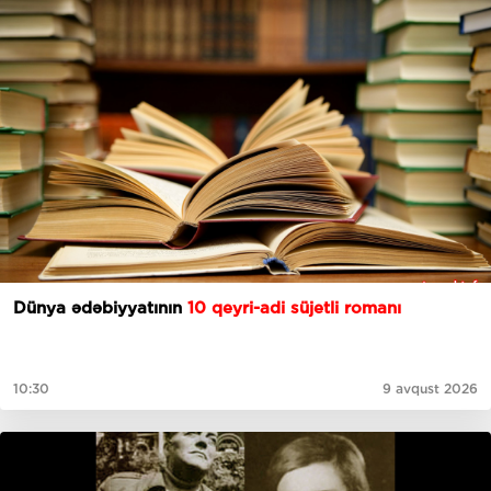
Dünya ədəbiyyatının
10 qeyri-adi süjetli romanı
10:30
9 avqust 2026