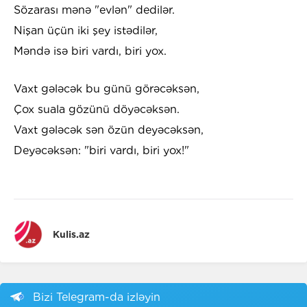
Sözarası mənə "evlən" dedilər.
Nişan üçün iki şey istədilər,
Məndə isə biri vardı, biri yox.
Vaxt gələcək bu günü görəcəksən,
Çox suala gözünü döyəcəksən.
Vaxt gələcək sən özün deyəcəksən,
Deyəcəksən: "biri vardı, biri yox!"
Kulis.az
Bizi Telegram-da izləyin