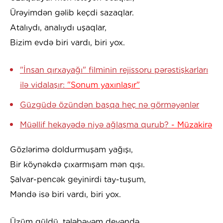
Ürəyimdən gəlib keçdi sazaqlar.
Atalıydı, analıydı uşaqlar,
Bizim evdə biri vardı, biri yox.
"İnsan qırxayağı" filminin rejissoru pərəstişkarları
ilə vidalaşır:
"Sonum yaxınlaşır"
Güzgüdə özündən başqa heç nə görməyənlər
Müəllif hekayədə niyə ağlaşma qurub?
- Müzakirə
Gözlərimə doldurmuşam yağışı,
Bir köynəkdə çıxarmışam mən qışı.
Şalvar-pencək geyinirdi tay-tuşum,
Məndə isə biri vardı, biri yox.
Üzüm güldü, tələbəyəm deyəndə,