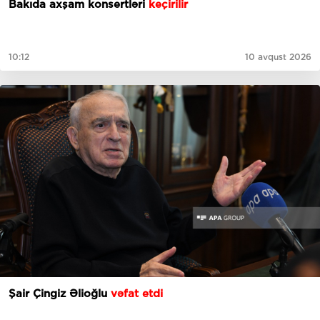
Bakıda axşam konsertləri
keçirilir
10:12
10 avqust 2026
Şair Çingiz Əlioğlu
vəfat etdi