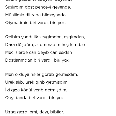
Sıxılırdım dost pencəyi geyəndə.
Müəllimlə dil tapa bilməyəndə
Qiymətimin biri vardı, biri yox.
Qəlbim yandı ilk sevgimdən, eşqimdən,
Dara düşdüm, əl ummadım heç kimdən
Məclislərdə can deyib can eşidən
Dostlarımdan biri vardı, biri yox.
Mən orduya nələr görüb getmişdim,
Ürək alıb, ürək qırıb getmişdim.
İki qıza könül verib getmişdim,
Qayıdanda biri vardı, biri yox…
Uzaq gəzdi əmi, dayı, bibilər,