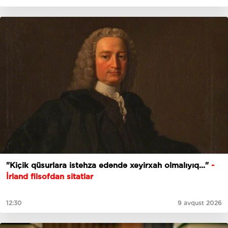
"Kiçik qüsurlara istehza edəndə xeyirxah olmalıyıq..."
-
İrland filsofdan sitatlar
12:30
9 avqust 2026