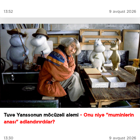
13:52
9 avqust 2026
Tuve Yanssonun möcüzəli aləmi
- Onu niyə "muminlərin
anası" adlandırırdılar?
13:30
9 avqust 2026