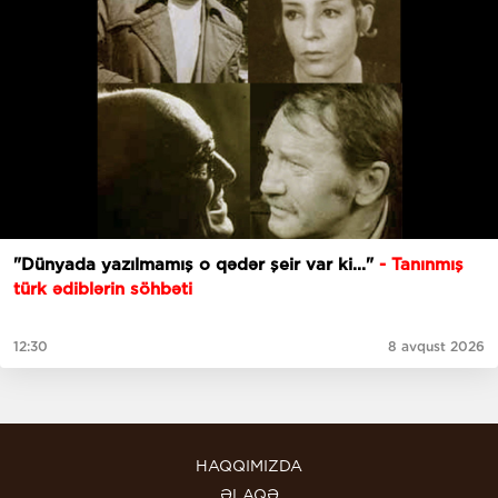
"Dünyada yazılmamış o qədər şeir var ki..."
- Tanınmış
türk ədiblərin söhbəti
12:30
8 avqust 2026
HAQQIMIZDA
ƏLAQƏ