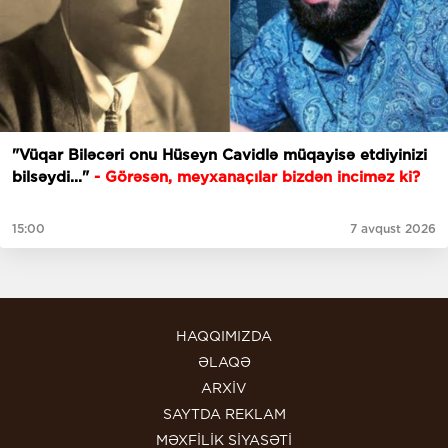
"Vüqar Biləcəri onu Hüseyn Cavidlə müqayisə etdiyinizi
bilsəydi..."
- Görəsən, meyxanaçılar bizdən inciməz ki?
15:00
7 avqust 2026
HAQQIMIZDA
ƏLAQƏ
ARXİV
SAYTDA REKLAM
MƏXFİLİK SİYASƏTİ