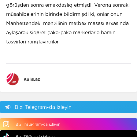
görüşdən sonra əməkdaşlıq etmişdi. Verona sonrakı
müsahibələrinin birində bildirmişdi ki, onlar onun
Manhettendəki mənzilinin mətbəx masası arxasında
əyləşərək siqaret çəkə-çəkə markerlərlə həmin
təsvirləri rəngləyirdilər.
Kulis.az
Bizi Telegram-da izləyin
Bizi Instagram-da izləyin
Bizi TikTok-da izləyin