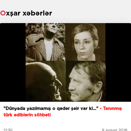
Oxşar xəbərlər
"Dünyada yazılmamış o qədər şeir var ki..."
- Tanınmış
türk ədiblərin söhbəti
12:30
8 avqust 2026