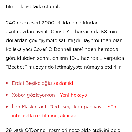
filmində istifadə olunub.
240 rəsm əsəri 2000-ci ildə bir-birindən
ayrılmazdan əvvəl "Christie's" hərracında 58 min
dollardan çox qiymətə satılmışdı. Taynmutdan olan
kolleksiyaçı Cozef O'Donnell tərəfindən hərracda
görüldükdən sonra, onların 10-u hazırda Liverpulda
"Beatles" muzeyində ictimaiyyətə nümayiş etdirilir.
Erdal Beşikçioğlu
saxlanıldı
Xəbər gözləyərkən
- Yeni hekayə
İlon Maskın anti-"Odissey" kampaniyası
- Süni
intellektlə öz filmini çəkəcək
29 yaşlı O'Donnell rəsmləri necə əldə etdiyini belə