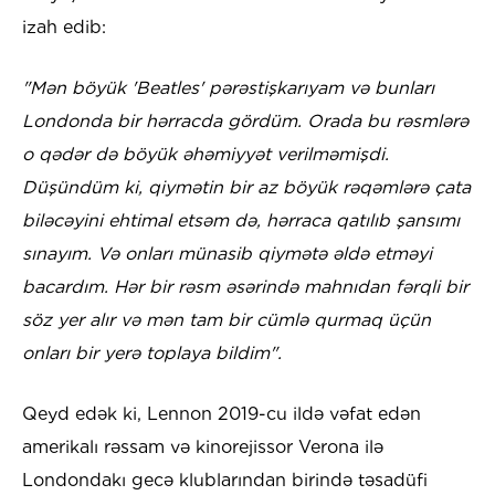
izah edib:
"Mən böyük 'Beatles' pərəstişkarıyam və bunları
Londonda bir hərracda gördüm. Orada bu rəsmlərə
o qədər də böyük əhəmiyyət verilməmişdi.
Düşündüm ki, qiymətin bir az böyük rəqəmlərə çata
biləcəyini ehtimal etsəm də, hərraca qatılıb şansımı
sınayım. Və onları münasib qiymətə əldə etməyi
bacardım. Hər bir rəsm əsərində mahnıdan fərqli bir
söz yer alır və mən tam bir cümlə qurmaq üçün
onları bir yerə toplaya bildim".
Qeyd edək ki, Lennon 2019-cu ildə vəfat edən
amerikalı rəssam və kinorejissor Verona ilə
Londondakı gecə klublarından birində təsadüfi