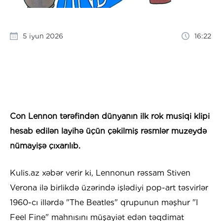
5 iyun 2026
16:22
Con Lennon tərəfindən dünyanın ilk rok musiqi klipi
hesab edilən layihə üçün çəkilmiş rəsmlər muzeydə
nümayişə çıxarılıb.
Kulis.az xəbər verir ki, Lennonun rəssam Stiven
Verona ilə birlikdə üzərində işlədiyi pop-art təsvirlər
1960-cı illərdə "The Beatles" qrupunun məşhur "I
Feel Fine" mahnısını müşayiət edən təqdimat