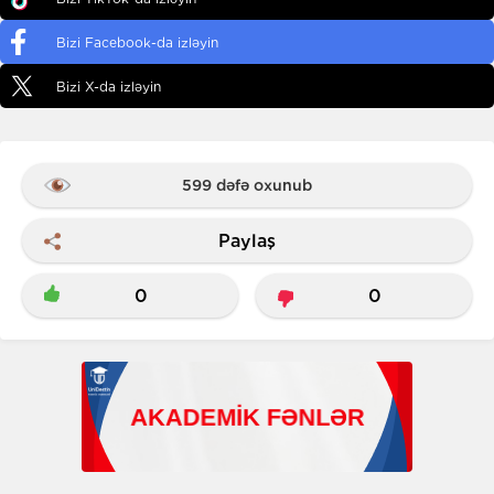
Bizi Facebook-da izləyin
Bizi X-da izləyin
599 dəfə oxunub
Paylaş
0
0