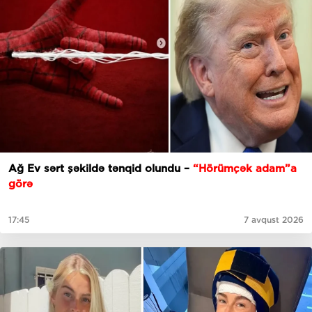
Ağ Ev sərt şəkildə tənqid olundu –
“Hörümçək adam”a
görə
17:45
7 avqust 2026