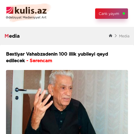
Canlı yayım
Media
Media
Bəxtiyar Vahabzadənin 100 illik yubileyi qeyd
ediləcək
- Sərəncam