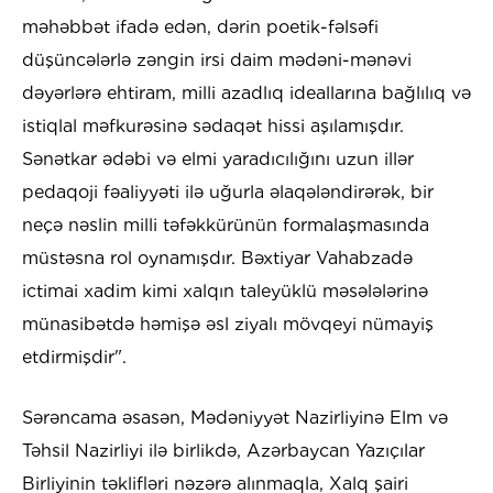
məhəbbət ifadə edən, dərin poetik-fəlsəfi
düşüncələrlə zəngin irsi daim mədəni-mənəvi
dəyərlərə ehtiram, milli azadlıq ideallarına bağlılıq və
istiqlal məfkurəsinə sədaqət hissi aşılamışdır.
Sənətkar ədəbi və elmi yaradıcılığını uzun illər
pedaqoji fəaliyyəti ilə uğurla əlaqələndirərək, bir
neçə nəslin milli təfəkkürünün formalaşmasında
müstəsna rol oynamışdır. Bəxtiyar Vahabzadə
ictimai xadim kimi xalqın taleyüklü məsələlərinə
münasibətdə həmişə əsl ziyalı mövqeyi nümayiş
etdirmişdir".
Sərəncama əsasən, Mədəniyyət Nazirliyinə Elm və
Təhsil Nazirliyi ilə birlikdə, Azərbaycan Yazıçılar
Birliyinin təklifləri nəzərə alınmaqla, Xalq şairi