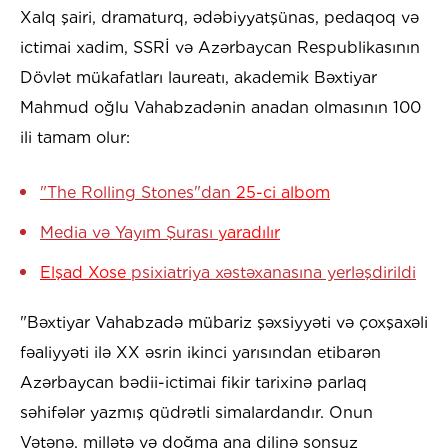
Xalq şairi, dramaturq, ədəbiyyatşünas, pedaqoq və
ictimai xadim, SSRİ və Azərbaycan Respublikasının
Dövlət mükafatları laureatı, akademik Bəxtiyar
Mahmud oğlu Vahabzadənin anadan olmasının 100
ili tamam olur:
"The Rolling Stones"dan
25-ci albom
Media və Yayım Şurası
yaradılır
Elşad Xose
psixiatriya xəstəxanasına yerləşdirildi
"Bəxtiyar Vahabzadə mübariz şəxsiyyəti və çoxşaxəli
fəaliyyəti ilə XX əsrin ikinci yarısından etibarən
Azərbaycan bədii-ictimai fikir tarixinə parlaq
səhifələr yazmış qüdrətli simalardandır. Onun
Vətənə, millətə və doğma ana dilinə sonsuz