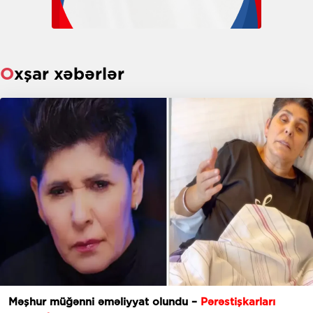
Oxşar xəbərlər
Məşhur müğənni əməliyyat olundu –
Pərəstişkarları