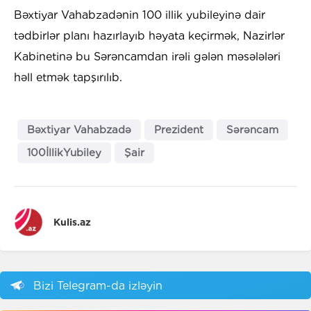
Bəxtiyar Vahabzadənin 100 illik yubileyinə dair
tədbirlər planı hazırlayıb həyata keçirmək, Nazirlər
Kabinetinə bu Sərəncamdan irəli gələn məsələləri
həll etmək tapşırılıb.
Bəxtiyar Vahabzadə
Prezident
Sərəncam
100İllikYubiley
Şair
Kulis.az
Bizi Telegram-da izləyin