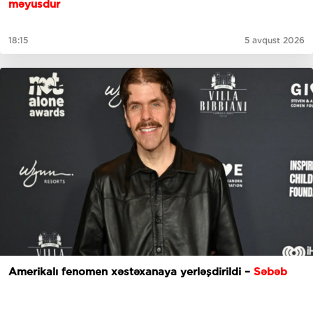
məyusdur
18:15
5 avqust 2026
Amerikalı fenomen xəstəxanaya yerləşdirildi –
Səbəb