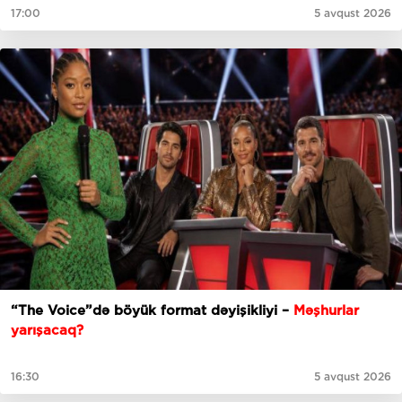
17:00
5 avqust 2026
“The Voice”də böyük format dəyişikliyi –
Məşhurlar
yarışacaq?
16:30
5 avqust 2026