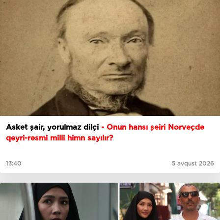
Asket şair, yorulmaz dilçi
- Onun hansı şeiri Norveçdə
qeyri-rəsmi milli himn sayılır?
13:40
5 avqust 2026