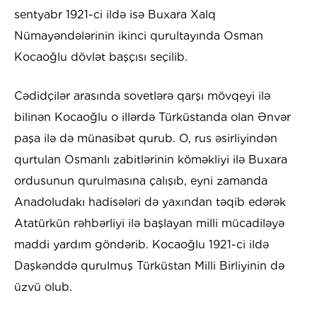
sentyabr 1921-ci ildə isə Buxara Xalq
Nümayəndələrinin ikinci qurultayında Osman
Kocaoğlu dövlət başçısı seçilib.
Cədidçilər arasında sovetlərə qarşı mövqeyi ilə
bilinən Kocaoğlu o illərdə Türküstanda olan Ənvər
paşa ilə də münasibət qurub. O, rus əsirliyindən
qurtulan Osmanlı zabitlərinin köməkliyi ilə Buxara
ordusunun qurulmasına çalışıb, eyni zamanda
Anadoludakı hadisələri də yaxından təqib edərək
Atatürkün rəhbərliyi ilə başlayan milli mücadiləyə
maddi yardım göndərib. Kocaoğlu 1921-ci ildə
Daşkənddə qurulmuş Türküstan Milli Birliyinin də
üzvü olub.