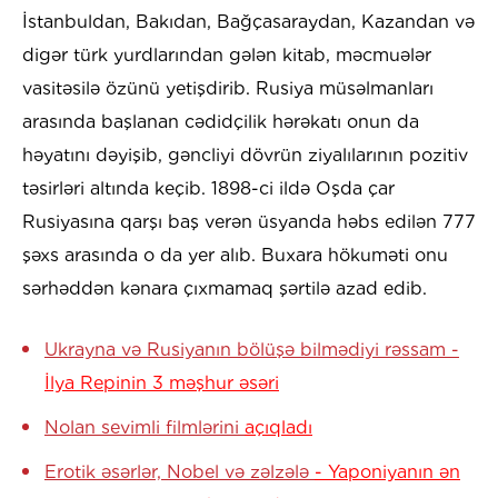
İstanbuldan, Bakıdan, Bağçasaraydan, Kazandan və
digər türk yurdlarından gələn kitab, məcmuələr
vasitəsilə özünü yetişdirib. Rusiya müsəlmanları
arasında başlanan cədidçilik hərəkatı onun da
həyatını dəyişib, gəncliyi dövrün ziyalılarının pozitiv
təsirləri altında keçib. 1898-ci ildə Oşda çar
Rusiyasına qarşı baş verən üsyanda həbs edilən 777
şəxs arasında o da yer alıb. Buxara hökuməti onu
sərhəddən kənara çıxmamaq şərtilə azad edib.
Ukrayna və Rusiyanın bölüşə bilmədiyi rəssam -
İlya Repinin 3 məşhur əsəri
Nolan sevimli filmlərini
açıqladı
Erotik əsərlər, Nobel və zəlzələ
- Yaponiyanın ən