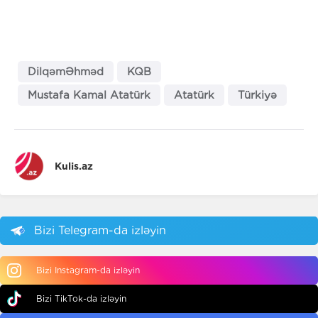
DilqəmƏhməd
KQB
Mustafa Kamal Atatürk
Atatürk
Türkiyə
Kulis.az
Bizi Telegram-da izləyin
Bizi Instagram-da izləyin
Bizi TikTok-da izləyin