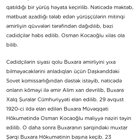
qatıldığı bir yürüş həyata keçirilib. Nəticədə məktəb,
mətbuat azadlığı tələb edən yürüşçülərin mitinqi
əmirliyin qüvvələri tərəfindən dağıdılıb, bəzi
cədidçilər həbs edilib. Osman Kocaoğlu xilas ola
bilib.
Cədidçilərin siyasi qolu Buxara əmirliyini yıxa
bilməyəcəklərini anladıqları üçün Daşkənddəki
Sovet komissarlığından dəstək istəyib, nəticədə
onların köməyi ilə əmir Alim xan devrilib, Buxara
Xalq Şuralar Cümhuriyyəti elan edilib. 29 avqust
1920-ci ildə elan edilən Buxara Müvəqqəti
Hökumətində Osman Kocaoğlu maliyyə naziri təyin
edilib. O daha sonra Buxaranın şərqindəki muxtar
Şərqi Buxara Hökumətinin başına keçib. 23