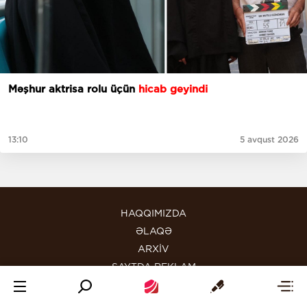
Məşhur aktrisa rolu üçün
hicab geyindi
13:10
5 avqust 2026
HAQQIMIZDA
ƏLAQƏ
ARXİV
SAYTDA REKLAM
MƏXFİLİK SİYASƏTİ