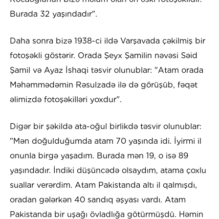
Burada 32 yaşındadır".
Daha sonra bizə 1938-ci ildə Varşavada çəkilmiş bir
fotoşəkli göstərir. Orada Şeyx Şamilin nəvəsi Səid
Şamil və Ayaz İshaqi təsvir olunublar: "Atam orada
Məhəmmədəmin Rəsulzadə ilə də görüşüb, fəqət
əlimizdə fotoşəkilləri yoxdur".
Digər bir şəkildə ata-oğul birlikdə təsvir olunublar:
"Mən doğulduğumda atam 70 yaşında idi. İyirmi il
onunla birgə yaşadım. Burada mən 19, o isə 89
yaşındadır. İndiki düşüncədə olsaydım, atama çoxlu
suallar verərdim. Atam Pakistanda altı il qalmışdı,
oradan gələrkən 40 sandıq əşyası vardı. Atam
Pakistanda bir uşağı övladlığa götürmüşdü. Həmin