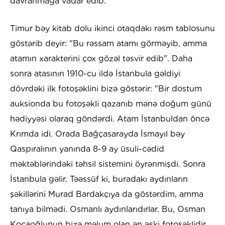
davranmağa vadar edib.
Timur bəy kitab dolu ikinci otaqdakı rəsm tablosunu
göstərib deyir: "Bu rəssam atamı görməyib, amma
atamın xarakterini çox gözəl təsvir edib". Daha
sonra atasının 1910-cu ildə İstanbula gəldiyi
dövrdəki ilk fotoşəklini bizə göstərir: "Bir dostum
auksionda bu fotoşəkli qazanıb mənə doğum günü
hədiyyəsi olaraq göndərdi. Atam İstanbuldan öncə
Krımda idi. Orada Bağçasarayda İsmayıl bəy
Qaspıralının yanında 8-9 ay üsuli-cədid
məktəblərindəki təhsil sistemini öyrənmişdi. Sonra
İstanbula gəlir. Təəssüf ki, buradakı aydınların
şəkillərini Murad Bardakçıya da göstərdim, amma
tanıya bilmədi. Osmanlı aydınlarıdırlar. Bu, Osman
Kocaoğlunun bizə məlum olan ən əski fotoşəklidir.