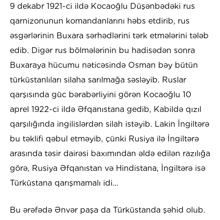
9 dekabr 1921-ci ildə Kocaoğlu Düşənbədəki rus
qarnizonunun komandanlarını həbs etdirib, rus
əsgərlərinin Buxara sərhədlərini tərk etmələrini tələb
edib. Digər rus bölmələrinin bu hadisədən sonra
Buxaraya hücumu nəticəsində Osman bəy bütün
türküstanlıları silaha sarılmağa səsləyib. Ruslar
qarşısında güc bərabərliyini görən Kocaoğlu 10
aprel 1922-ci ildə Əfqanıstana gedib, Kabildə qızıl
qarşılığında ingilislərdən silah istəyib. Lakin İngiltərə
bu təklifi qəbul etməyib, çünki Rusiya ilə İngiltərə
arasında təsir dairəsi baxımından əldə edilən razılığa
görə, Rusiya Əfqanıstan və Hindistana, İngiltərə isə
Türküstana qarışmamalı idi...
Bu ərəfədə Ənvər paşa da Türküstanda şəhid olub.