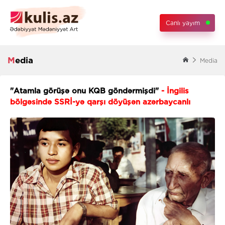
Canlı yayım
Media
Media
"Atamla görüşə onu KQB göndərmişdi"
- İngilis
bölgəsində SSRİ-yə qarşı döyüşən azərbaycanlı