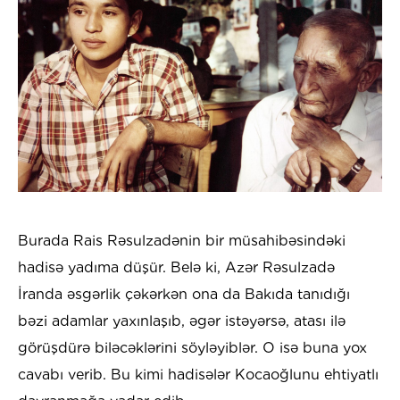
Burada Rais Rəsulzadənin bir müsahibəsindəki
hadisə yadıma düşür. Belə ki, Azər Rəsulzadə
İranda əsgərlik çəkərkən ona da Bakıda tanıdığı
bəzi adamlar yaxınlaşıb, əgər istəyərsə, atası ilə
görüşdürə biləcəklərini söyləyiblər. O isə buna yox
cavabı verib. Bu kimi hadisələr Kocaoğlunu ehtiyatlı