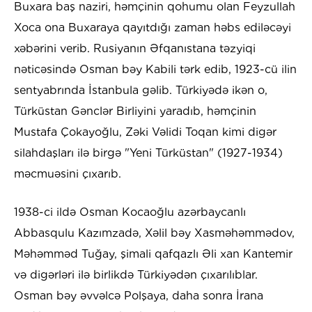
Buxara baş naziri, həmçinin qohumu olan Feyzullah
Xoca ona Buxaraya qayıtdığı zaman həbs ediləcəyi
xəbərini verib. Rusiyanın Əfqanıstana təzyiqi
nəticəsində Osman bəy Kabili tərk edib, 1923-cü ilin
sentyabrında İstanbula gəlib. Türkiyədə ikən o,
Türküstan Gənclər Birliyini yaradıb, həmçinin
Mustafa Çokayoğlu, Zəki Vəlidi Toqan kimi digər
silahdaşları ilə birgə "Yeni Türküstan" (1927-1934)
məcmuəsini çıxarıb.
1938-ci ildə Osman Kocaoğlu azərbaycanlı
Abbasqulu Kazımzadə, Xəlil bəy Xasməhəmmədov,
Məhəmməd Tuğay, şimali qafqazlı Əli xan Kantemir
və digərləri ilə birlikdə Türkiyədən çıxarılıblar.
Osman bəy əvvəlcə Polşaya, daha sonra İrana