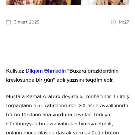
3 mart 2025
14:27
Kulis.az
Dilqəm Əhmədin
"Buxara prezidentinin
kreslosunda bir gün" adlı yazısını təqdim edir.
Mustafa Kamal Atatürk deyirdi ki, mühacirlər itirilmiş
torpaqların əziz xatirələridirlər. XX əsrin əvvəllərində
bütün türklərin ana yurduna çevrilən Türkiyə
Cümhuriyyəti bu əziz xatirələri himayə etmək,
onların mücadiləsinə dəstək vermək üçün bütün