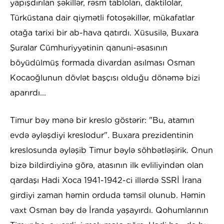
yapışdırılan şəkillər, rəsm tabloları, daktilolar,
Türküstana dair qiymətli fotoşəkillər, mükafatlar
otağa tarixi bir ab-hava qatırdı. Xüsusilə, Buxara
Şuralar Cümhuriyyətinin qanuni-əsasının
böyüdülmüş formada divardan asılması Osman
Kocaoğlunun dövlət başçısı olduğu dönəmə bizi
aparırdı...
Timur bəy mənə bir kreslo göstərir: "Bu, atamın
evdə əyləşdiyi kreslodur". Buxara prezidentinin
kreslosunda əyləşib Timur bəylə söhbətləşirik. Onun
bizə bildirdiyinə görə, atasının ilk evliliyindən olan
qardaşı Hadi Xoca 1941-1942-ci illərdə SSRİ İrana
girdiyi zaman həmin orduda təmsil olunub. Həmin
vaxt Osman bəy də İranda yaşayırdı. Qohumlarının