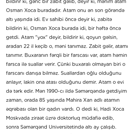
bildirir ki, gənc bir zabit gəlib, deyir ki, mənim atam
Osman Xoca buradadır. Atam onu ən son görəndə
altı yaşında idi. Ev sahibi öncə deyir ki, zabitə
bildirin ki, Osman Xoca burada idi, bir həftə öncə
getdi. Atam "yox" deyir, bildirir ki, qoyun gəlsin,
aradan 22 il keçib o, məni tanımaz. Zabit gəlir, atamı
tanımır. Buxaranın fərqli bir farscası var, atam həmin
farsca ilə suallar verir. Çünki buxaralı olmayan biri o
farscanı danışa bilməz. Suallardan oğlu olduğunu
anlayır, lakin ona atası olduğunu demir. Atam o evi
də tərk edir. Mən 1990-cı ildə Səmərqəndə getdiyim
zaman, orada 85 yaşında Mahira Xan adlı atamın
əqrəbası olan bir qadın vardı. O dedi ki, Hadi Xoca
Moskvada ziraət üzrə doktorluq müdafiə edib,
sonra Səmərqənd Universitetində altı ay çalışıb.