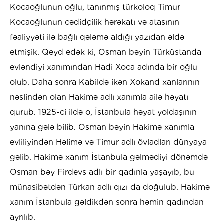
Kocaoğlunun oğlu, tanınmış türkoloq Timur
Kocaoğlunun cədidçilik hərəkatı və atasının
fəaliyyəti ilə bağlı qələmə aldığı yazıdan əldə
etmişik. Qeyd edək ki, Osman bəyin Türküstanda
evləndiyi xanımından Hadi Xoca adında bir oğlu
olub. Daha sonra Kabildə ikən Xokand xanlarının
nəslindən olan Hakimə adlı xanımla ailə həyatı
qurub. 1925-ci ildə o, İstanbula həyat yoldaşının
yanına gələ bilib. Osman bəyin Hakimə xanımla
evliliyindən Həlimə və Timur adlı övladları dünyaya
gəlib. Hakimə xanım İstanbula gəlmədiyi dönəmdə
Osman bəy Firdevs adlı bir qadınla yaşayıb, bu
münasibətdən Türkan adlı qızı da doğulub. Hakimə
xanım İstanbula gəldikdən sonra həmin qadından
ayrılıb.