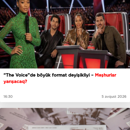
“The Voice”də böyük format dəyişikliyi –
Məşhurlar
yarışacaq?
16:30
5 avqust 2026