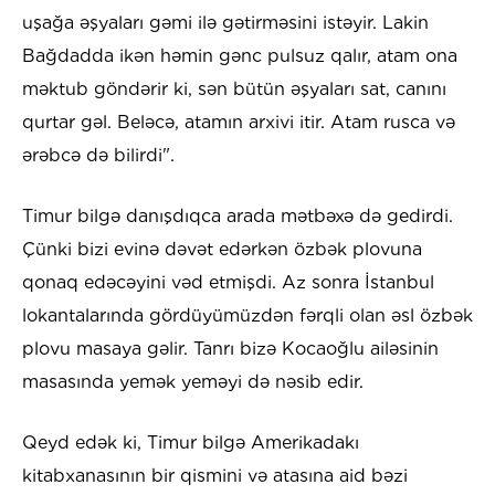
uşağa əşyaları gəmi ilə gətirməsini istəyir. Lakin
Bağdadda ikən həmin gənc pulsuz qalır, atam ona
məktub göndərir ki, sən bütün əşyaları sat, canını
qurtar gəl. Beləcə, atamın arxivi itir. Atam rusca və
ərəbcə də bilirdi".
Timur bilgə danışdıqca arada mətbəxə də gedirdi.
Çünki bizi evinə dəvət edərkən özbək plovuna
qonaq edəcəyini vəd etmişdi. Az sonra İstanbul
lokantalarında gördüyümüzdən fərqli olan əsl özbək
plovu masaya gəlir. Tanrı bizə Kocaoğlu ailəsinin
masasında yemək yeməyi də nəsib edir.
Qeyd edək ki, Timur bilgə Amerikadakı
kitabxanasının bir qismini və atasına aid bəzi