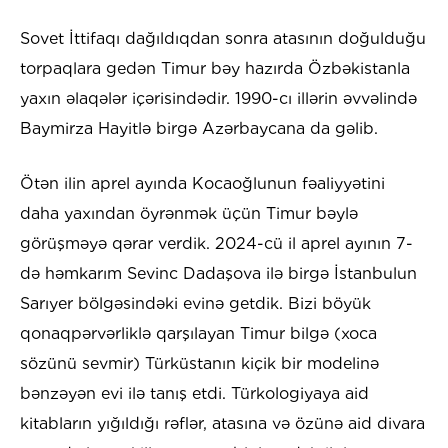
Sovet İttifaqı dağıldıqdan sonra atasının doğulduğu
torpaqlara gedən Timur bəy hazırda Özbəkistanla
yaxın əlaqələr içərisindədir. 1990-cı illərin əvvəlində
Baymirza Hayitlə birgə Azərbaycana da gəlib.
Ötən ilin aprel ayında Kocaoğlunun fəaliyyətini
daha yaxından öyrənmək üçün Timur bəylə
görüşməyə qərar verdik. 2024-cü il aprel ayının 7-
də həmkarım Sevinc Dadaşova ilə birgə İstanbulun
Sarıyer bölgəsindəki evinə getdik. Bizi böyük
qonaqpərvərliklə qarşılayan Timur bilgə (xoca
sözünü sevmir) Türküstanın kiçik bir modelinə
bənzəyən evi ilə tanış etdi. Türkologiyaya aid
kitabların yığıldığı rəflər, atasına və özünə aid divara