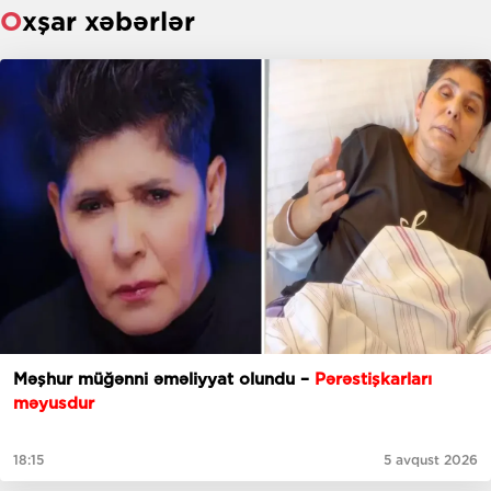
Oxşar xəbərlər
Məşhur müğənni əməliyyat olundu –
Pərəstişkarları
məyusdur
18:15
5 avqust 2026