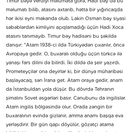
Timur bəyə verdiyi məlumata görə, Hadi bəy də bu
məlumatı bilib, atasını axtarıb, hətta bir yığıncaqda
hər ikisi eyni məkanda olub. Lakin Osman bəy siyasi
səbəblərdən kimliyini açıqlamadığı üçün Hadi Xoca
atasını tanımayıb. Timur bəy hadisəni bu şəkildə
danışır: "Atam 1938-ci ildə Türkiyədən çıxarılır, öncə
Avropaya gedir. O, buxaralı olduğu üçün türkcə ilə
yanaşı fars dilini də bilirdi. İki dildə də şeir yazırdı.
Prometeyçilər ona deyirlər ki, bir dünya müharibəsi
başlayacaq, sən İrana get. Atam oraya gedir, anam
da İstanbuldan yola düşür. Bu dövrdə Tehranın
şimalını Sovet əsgərləri basır. Cənubunu da ingilislər.
Atam ingilis bölgəsində olur. Orada zəngin bir
buxaralının evində gizlənir, amma anamı başqa evə
yerləşdirir. Bir gün qapı döyülür, gözətçi atama