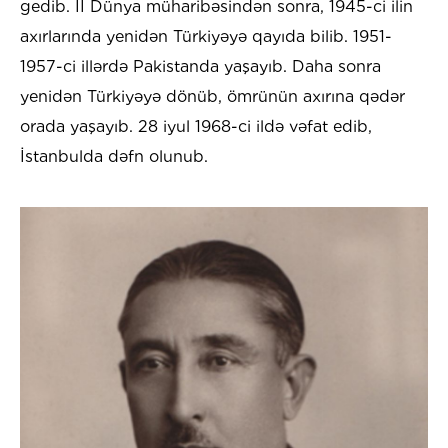
gedib. II Dünya müharibəsindən sonra, 1945-ci ilin
axırlarında yenidən Türkiyəyə qayıda bilib. 1951-
1957-ci illərdə Pakistanda yaşayıb. Daha sonra
yenidən Türkiyəyə dönüb, ömrünün axırına qədər
orada yaşayıb. 28 iyul 1968-ci ildə vəfat edib,
İstanbulda dəfn olunub.