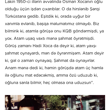
Lakin 1950-ci illərin əvvəlində Osman Xocanın oğlu
olduğu üçün işdən çıxarıblar. O da hirslənib Şərqi
Türküstana gedib. Eşitdik ki, orada uyğur bir
xanımla evlənib, başqa məlumatımız olmayıb. Biz
bilmirik ki, atamla görüşə onu KQB göndərmişdi, ya
yox. Atam uşaq vaxtı mənə şahmat öyrətmişdi.
Görüş zamanı Hadi Xoca da deyir ki, atam yaxşı
şahmat oynayardı, mən də öyrənmişəm. Atam deyir
ki, gəl o zaman oynayaq. Şahmat da oynayırlar.
Anam mənə dedi ki, həmin görüşdə atam üç həmlə
ilə oğlunu mat edəcəkmiş, amma özü uduzub ki,
oğluna sarıla bilmir, heç olmasa ona uduzsun".