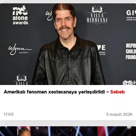
Amerikalı fenomen xəstəxanaya yerləşdirildi –
Səbəb
17:00
5 avqust 2026