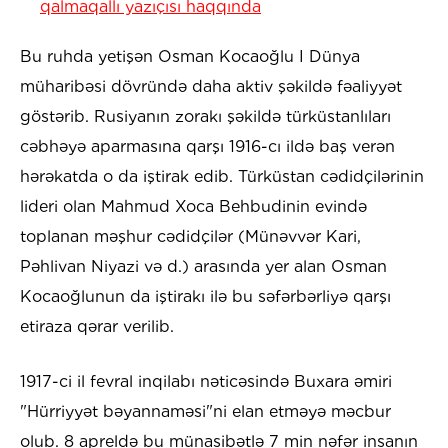
qalmaqallı yazıçısı haqqında
Bu ruhda yetişən Osman Kocaoğlu I Dünya
müharibəsi dövründə daha aktiv şəkildə fəaliyyət
göstərib. Rusiyanın zorakı şəkildə türküstanlıları
cəbhəyə aparmasına qarşı 1916-cı ildə baş verən
hərəkatda o da iştirak edib. Türküstan cədidçilərinin
lideri olan Mahmud Xoca Behbudinin evində
toplanan məşhur cədidçilər (Münəvvər Kari,
Pəhlivan Niyazi və d.) arasında yer alan Osman
Kocaoğlunun da iştirakı ilə bu səfərbərliyə qarşı
etiraza qərar verilib.
1917-ci il fevral inqilabı nəticəsində Buxara əmiri
"Hürriyyət bəyannaməsi"ni elan etməyə məcbur
olub. 8 apreldə bu münasibətlə 7 min nəfər insanın