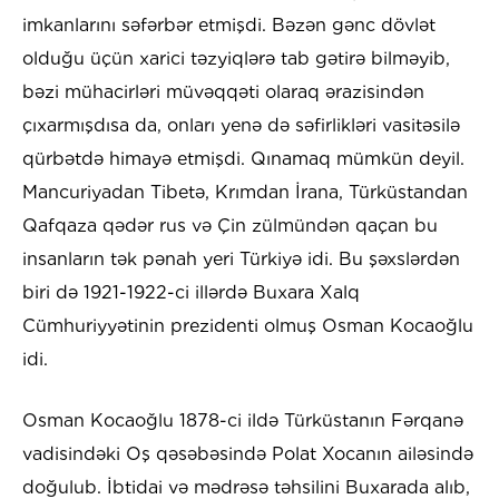
imkanlarını səfərbər etmişdi. Bəzən gənc dövlət
olduğu üçün xarici təzyiqlərə tab gətirə bilməyib,
bəzi mühacirləri müvəqqəti olaraq ərazisindən
çıxarmışdısa da, onları yenə də səfirlikləri vasitəsilə
qürbətdə himayə etmişdi. Qınamaq mümkün deyil.
Mancuriyadan Tibetə, Krımdan İrana, Türküstandan
Qafqaza qədər rus və Çin zülmündən qaçan bu
insanların tək pənah yeri Türkiyə idi. Bu şəxslərdən
biri də 1921-1922-ci illərdə Buxara Xalq
Cümhuriyyətinin prezidenti olmuş Osman Kocaoğlu
idi.
Osman Kocaoğlu 1878-ci ildə Türküstanın Fərqanə
vadisindəki Oş qəsəbəsində Polat Xocanın ailəsində
doğulub. İbtidai və mədrəsə təhsilini Buxarada alıb,