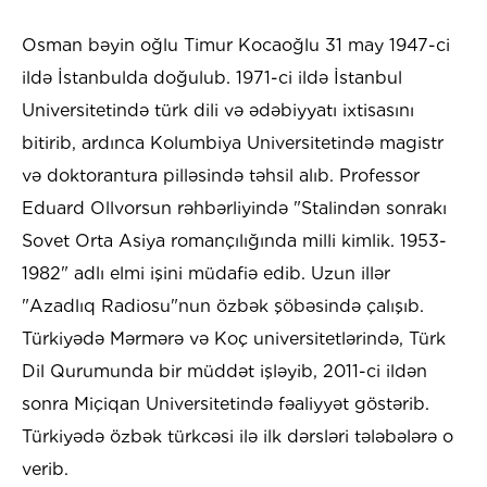
Osman bəyin oğlu Timur Kocaoğlu 31 may 1947-ci
ildə İstanbulda doğulub. 1971-ci ildə İstanbul
Universitetində türk dili və ədəbiyyatı ixtisasını
bitirib, ardınca Kolumbiya Universitetində magistr
və doktorantura pilləsində təhsil alıb. Professor
Eduard Ollvorsun rəhbərliyində "Stalindən sonrakı
Sovet Orta Asiya romançılığında milli kimlik. 1953-
1982" adlı elmi işini müdafiə edib. Uzun illər
"Azadlıq Radiosu"nun özbək şöbəsində çalışıb.
Türkiyədə Mərmərə və Koç universitetlərində, Türk
Dil Qurumunda bir müddət işləyib, 2011-ci ildən
sonra Miçiqan Universitetində fəaliyyət göstərib.
Türkiyədə özbək türkcəsi ilə ilk dərsləri tələbələrə o
verib.