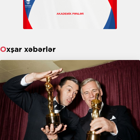
Oxşar xəbərlər