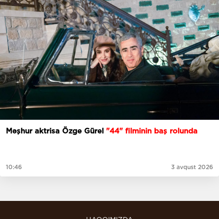
Məşhur aktrisa Özge Gürel
"44" filminin baş rolunda
10:46
3 avqust 2026