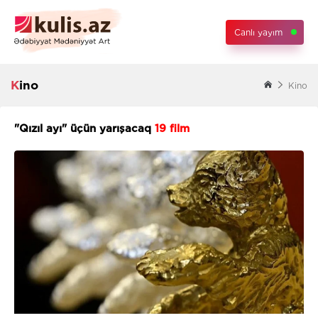
Canlı yayım
Kino
Kino
"Qızıl ayı" üçün yarışacaq
19 film