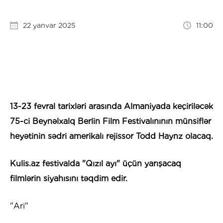
22 yanvar 2025
11:00
13-23 fevral tarixləri arasında Almaniyada keçiriləcək
75-ci Beynəlxalq Berlin Film Festivalınının münsiflər
heyətinin sədri amerikalı rejissor Todd Haynz olacaq.
Kulis.az festivalda "Qızıl ayı" üçün yarışacaq
filmlərin siyahısını təqdim edir.
"Ari"