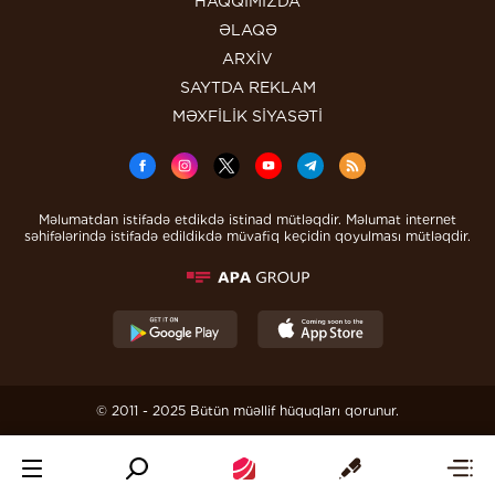
HAQQIMIZDA
ƏLAQƏ
ARXİV
SAYTDA REKLAM
MƏXFİLİK SİYASƏTİ
Məlumatdan istifadə etdikdə istinad mütləqdir. Məlumat internet
səhifələrində istifadə edildikdə müvafiq keçidin qoyulması mütləqdir.
© 2011 - 2025 Bütün müəllif hüquqları qorunur.