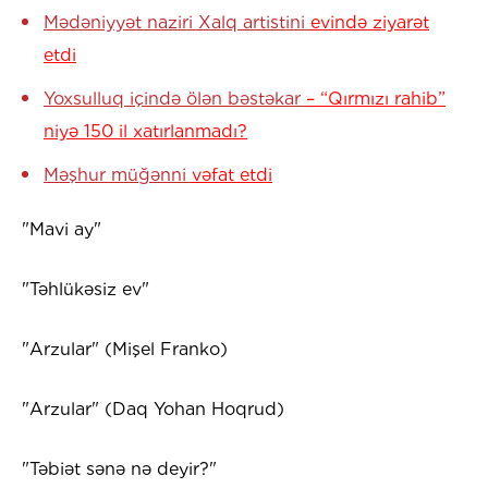
Mədəniyyət naziri Xalq artistini
evində ziyarət
etdi
Yoxsulluq içində ölən bəstəkar
– “Qırmızı rahib”
niyə 150 il xatırlanmadı?
Məşhur müğənni
vəfat etdi
"Mavi ay"
"Təhlükəsiz ev"
"Arzular" (Mişel Franko)
"Arzular" (Daq Yohan Hoqrud)
"Təbiət sənə nə deyir?"