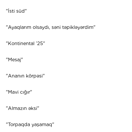
"İsti süd"
"Ayaqlarım olsaydı, səni təpikləyərdim"
"Kontinental ’25"
"Mesaj"
"Ananın körpəsi"
"Mavi cığır"
"Almazın əksi"
"Torpaqda yaşamaq"