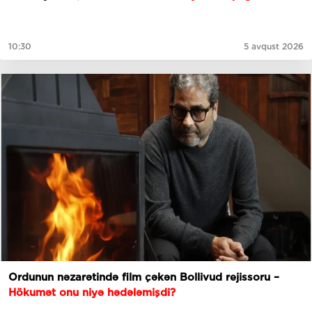
10:30
5 avqust 2026
Ordunun nəzarətində film çəkən Bollivud rejissoru –
Hökumət onu niyə hədələmişdi?