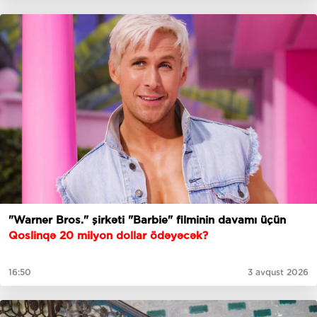
"Warner Bros." şirkəti "Barbie" filminin davamı üçün
Qoslinqə 20 milyon dollar ödəyəcək?
16:50
3 avqust 2026