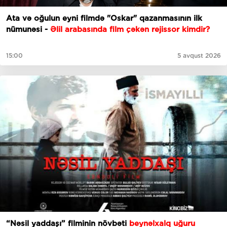
Ata və oğulun eyni filmdə "Oskar" qazanmasının ilk
nümunəsi -
Əlil arabasında film çəkən rejissor kimdir?
15:00
5 avqust 2026
“Nəsil yaddaşı” filminin növbəti
beynəlxalq uğuru