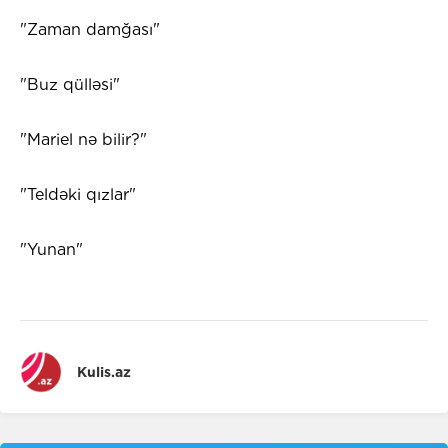
"Zaman damğası"
"Buz qülləsi"
"Mariel nə bilir?"
"Teldəki qızlar"
"Yunan"
Kulis.az