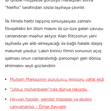
işi qlobal miqyasda gördüyü maraqdan sonra
"Netflix" tərəfindən silsilə layihəyə çevrilir.
İlk filmdə hərbi tapşırıq simulyasiyası zamanı
fövqəltəbii bir ölüm maşını ilə üz-üzə gələn çavuşu
canlandıran məşhur aktyor Alan Ritçsonun yeni
layihədə yer alıb-almayacağı ilə bağlı hələlik dəqiq
məlumat yoxdur. Lakin birinci filmin sonunun açıq
qalması onun canlandırdığı personajın geri dönüş
ehtimalını xeyli gücləndirir.
Muğam Mərkəzinin quruluşçu rejissoru
vəfat etdi
"Ulduz müharibələri"ndə
dünya rekordu
Heyvan haqları, gender məsələsi və ekoloji
canıyananlıq
– Ömər Xəyyam