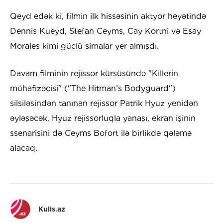
Qeyd edək ki, filmin ilk hissəsinin aktyor heyətində
Dennis Kueyd, Stefan Ceyms, Cay Kortni və Esay
Morales kimi güclü simalar yer almışdı.
Davam filminin rejissor kürsüsündə "Killerin
mühafizəçisi" ("The Hitman’s Bodyguard")
silsiləsindən tanınan rejissor Patrik Hyuz yenidən
əyləşəcək. Hyuz rejissorluqla yanaşı, ekran işinin
ssenarisini də Ceyms Bofort ilə birlikdə qələmə
alacaq.
Kulis.az