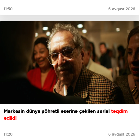
11:50
6 avqust 2026
Markesin dünya şöhrətli əsərinə çəkilən serial
təqdim
edildi
11:20
6 avqust 2026