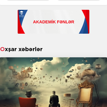
Oxşar xəbərlər