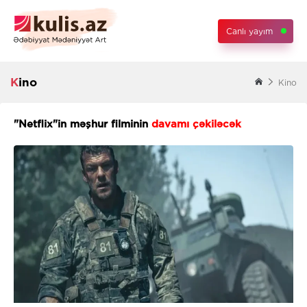
Canlı yayım
Kino
Kino
"Netflix"in məşhur filminin
davamı çəkiləcək