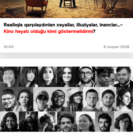
Reallıqla qarşılaşdırılan xəyallar, illuziyalar, inanclar...–
Kino həyatı olduğu kimi göstərməlidirmi
?
10:00
8 avqust 2026