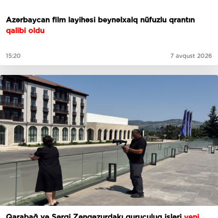
Azərbaycan film layihəsi beynəlxalq nüfuzlu qrantın
qalibi oldu
15:20
7 avqust 2026
Qarabağ və Şərqi Zəngəzurdakı quruculuq işləri
yeni