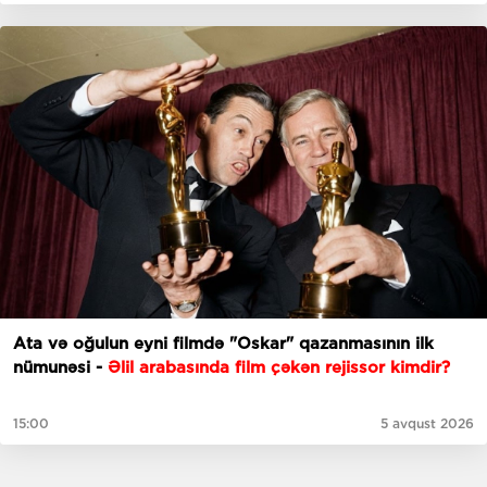
Ata və oğulun eyni filmdə "Oskar" qazanmasının ilk
nümunəsi -
Əlil arabasında film çəkən rejissor kimdir?
15:00
5 avqust 2026