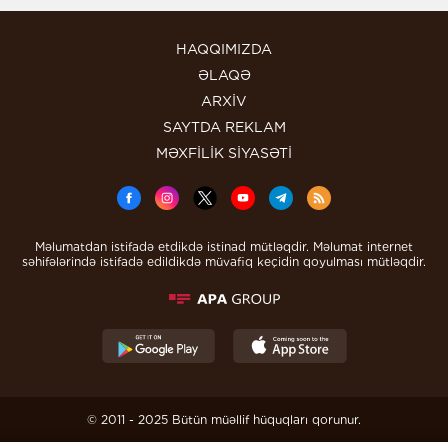
HAQQIMIZDA
ƏLAQƏ
ARXİV
SAYTDA REKLAM
MƏXFİLİK SİYASƏTİ
Məlumatdan istifadə etdikdə istinad mütləqdir. Məlumat internet
səhifələrində istifadə edildikdə müvafiq keçidin qoyulması mütləqdir.
© 2011 - 2025 Bütün müəllif hüquqları qorunur.