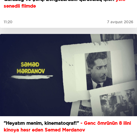
sənədli filmdə
11:20
7 avqust 2026
"Həyatım mənim, kinematoqraf!"
- Gənc ömrünün 8 ilini
kinoya həsr edən Səməd Mərdanov