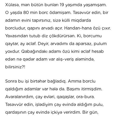
Xülasə, mən bütün bunları 19 yaşımda yaşamışam.
O yaşda 80 min borc ödəmişəm. Təsəvvür edin, bir
adamın evini tapırsınız, sizə külli miqdarda
borcludur, qapını arvadı açır. Handan-hana özü çıxır.
Yaxasından tutub diz çökdürürsən. Ki, borcumu
qaytar, ay əclaf. Deyir, arvadımı da aparsaz, pulum
yoxdur. Qabağındakı adamı özü kimi əclaf hesab
edən nə qədər adam var alış-veriş aləmində,
bilirsiniz?!
Sonra bu işi birtəhər bağladıq. Amma borclu
qaldığım adamlar var hələ də. Başımı itirmişdim.
Avaralanırdım, çay evləri, qaqaşlar, ora-bura.
Təsəvvür edin, işlədiyim çay evində aldığım pulu,
qardaşının çay evində içkiyə verirdim. Bir gün,