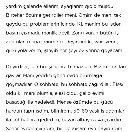
yardım gələndə əllərim, ayaqlarım qıc olmuşdu.
Birtəhər özümə gətirdilər məni. Əmim də məni tək
qoydu bu problemlərin içində. Ki, mənim bu işdən
başım çıxmadı, mənlik deyil. Zəng vuran bütün iş
adamları mənə inanmırdı. Deyirdim ki, vaxt verin,
qırxı yola verim, işləyib hər şeyi öz yerinə qoyacam.
Deyirdilər, sən bu işi apara bilməzsən. Bizim borcları
qaytar. Məni yeddisi günü evdə oturmağa
qoymadılar. O söhbətə, bu söhbətə çağırdılar. Eləsi
oldu ki, məni ölümlə, eləsi oldu, gəlib evimi
basacağı ilə hədələdi. Mənsə özümdə bu gücü
hardan tapmışdım, bilmirəm. 50-60 yaşlı iş adamları
ilə söhbətlərə gedirdim, bəzən əlbəyaxaya çıxırdım.
Səhər evdən çıxırdım, bir də axşam evə qayıdırdım.