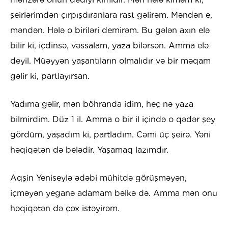
şeirlərimdən çırpışdıranlara rast gəlirəm. Məndən e,
məndən. Hələ o biriləri demirəm. Bu gələn axın elə
bilir ki, içdinsə, vəssalam, yaza bilərsən. Amma elə
deyil. Müəyyən yaşantıların olmalıdır və bir məqam
gəlir ki, partlayırsan.
Yadıma gəlir, mən böhranda idim, heç nə yaza
bilmirdim. Düz 1 il. Amma o bir il içində o qədər şey
gördüm, yaşadım ki, partladım. Cəmi üç şeirə. Yəni
həqiqətən də belədir. Yaşamaq lazımdır.
Aqşin Yeniseylə ədəbi mühitdə görüşməyən,
içməyən yeganə adamam bəlkə də. Amma mən onu
həqiqətən də çox istəyirəm.