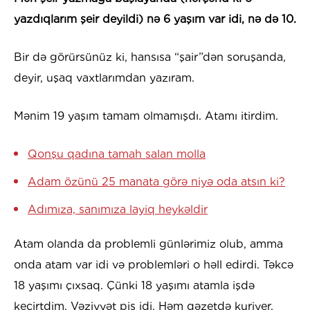
yazdıqlarım şeir deyildi) nə 6 yaşım var idi, nə də 10.
Bir də görürsünüz ki, hansısa “şair”dən soruşanda,
deyir, uşaq vaxtlarımdan yazıram.
Mənim 19 yaşım tamam olmamışdı. Atamı itirdim.
Qonşu qadına tamah salan molla
Adam özünü 25 manata görə niyə oda atsın ki?
Adımıza, sanımıza layiq heykəldir
Atam olanda da problemli günlərimiz olub, amma
onda atam var idi və problemləri o həll edirdi. Təkcə
18 yaşımı çıxsaq. Çünki 18 yaşımı atamla işdə
keçirtdim. Vəziyyət pis idi. Həm qəzetdə kuriyer,