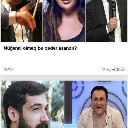
Müğənni olmaq bu qədər asandır?
15:00
10 aprel 2025