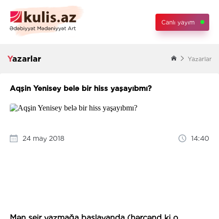
Canlı yayım
Yazarlar
Yazarlar
Aqşin Yenisey belə bir hiss yaşayıbmı?
24 may 2018
14:40
Mən şeir yazmağa başlayanda (hərçənd ki o