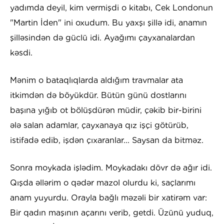
yadımda deyil, kim vermişdi o kitabı, Cek Londonun
"Martin İden" ini oxudum. Bu yaxşı şillə idi, anamın
şilləsindən də güclü idi. Ayağımı çayxanalardan
kəsdi.
Mənim o bataqlıqlarda aldığım travmalar ata
itkimdən də böyükdür. Bütün günü dostlarını
başına yığıb ot bölüşdürən müdir, çəkib bir-birini
ələ salan adamlar, çayxanaya qız işçi götürüb,
istifadə edib, işdən çıxaranlar... Saysan da bitməz.
Sonra moykada işlədim. Moykadakı dövr də ağır idi.
Qışda əllərim o qədər mazol olurdu ki, saçlarımı
anam yuyurdu. Orayla bağlı məzəli bir xatirəm var:
Bir qadın maşının açarını verib, getdi. Üzünü yuduq,