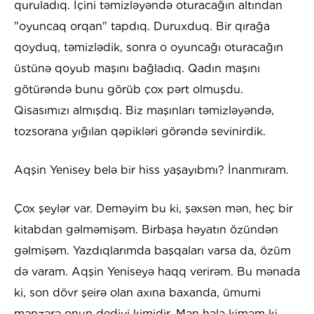
quruladıq. İçini təmizləyəndə oturacağın altından
"oyuncaq orqan" tapdıq. Duruxduq. Bir qırağa
qoyduq, təmizlədik, sonra o oyuncağı oturacağın
üstünə qoyub maşını bağladıq. Qadın maşını
götürəndə bunu görüb çox pərt olmuşdu.
Qisasımızı almışdıq. Biz maşınları təmizləyəndə,
tozsorana yığılan qəpikləri görəndə sevinirdik.
Aqşin Yenisey belə bir hiss yaşayıbmı? İnanmıram.
Çox şeylər var. Deməyim bu ki, şəxsən mən, heç bir
kitabdan gəlməmişəm. Birbaşa həyatın özündən
gəlmişəm. Yazdıqlarımda başqaları varsa da, özüm
də varam. Aqşin Yeniseyə haqq verirəm. Bu mənada
ki, son dövr şeirə olan axına baxanda, ümumi
mənzərə onun dediyi kimidir. Mən hələ kiməm ki,