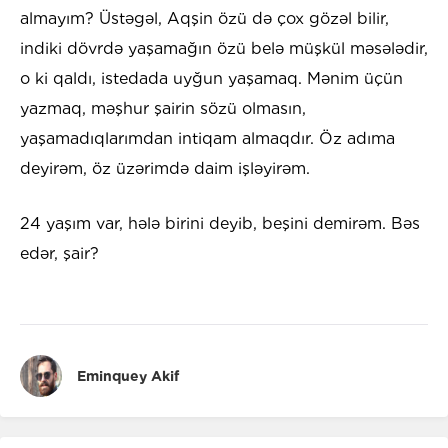
almayım? Üstəgəl, Aqşin özü də çox gözəl bilir,
indiki dövrdə yaşamağın özü belə müşkül məsələdir,
o ki qaldı, istedada uyğun yaşamaq. Mənim üçün
yazmaq, məşhur şairin sözü olmasın,
yaşamadıqlarımdan intiqam almaqdır. Öz adıma
deyirəm, öz üzərimdə daim işləyirəm.
24 yaşım var, hələ birini deyib, beşini demirəm. Bəs
edər, şair?
Eminquey Akif