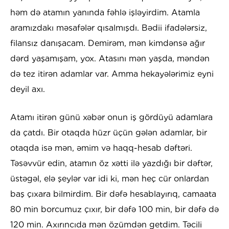
həm də atamın yanında fəhlə işləyirdim. Atamla
aramızdakı məsafələr qısalmışdı. Bədii ifadələrsiz,
filansız danışacam. Demirəm, mən kimdənsə ağır
dərd yaşamışam, yox. Atasını mən yaşda, məndən
də tez itirən adamlar var. Amma hekayələrimiz eyni
deyil axı.
Atamı itirən günü xəbər onun iş gördüyü adamlara
da çatdı. Bir otaqda hüzr üçün gələn adamlar, bir
otaqda isə mən, əmim və haqq-hesab dəftəri.
Təsəvvür edin, atamın öz xətti ilə yazdığı bir dəftər,
üstəgəl, elə şeylər var idi ki, mən heç cür onlardan
baş çıxara bilmirdim. Bir dəfə hesablayırıq, camaata
80 min borcumuz çıxır, bir dəfə 100 min, bir dəfə də
120 min. Axırıncıda mən özümdən getdim. Təcili