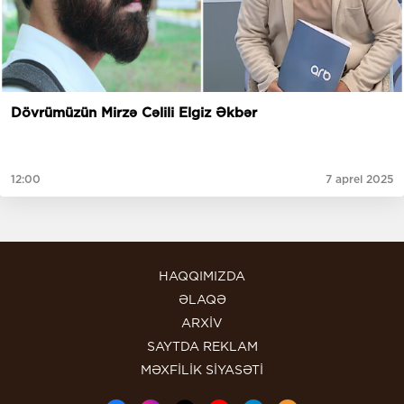
Dövrümüzün Mirzə Cəlili Elgiz Əkbər
12:00
7 aprel 2025
HAQQIMIZDA
ƏLAQƏ
ARXİV
SAYTDA REKLAM
MƏXFİLİK SİYASƏTİ