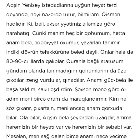
Aqşin Yenisey istedadlarına uyğun həyat tərzi
deyəndə, nəyi nəzərdə tutur, bilmirəm. Qismən
haqlıdır. Ki, bəli, əksəriyyətimiz ailəmizə görə
narahatıq. Çünki mənim heç bir qohumum, hətta
anam belə, ədəbiyyat oxumur, yazarları tanımır,
indiki dövrün təfəkkürünə bələd deyil. Onlar hələ də
80-90-cı illərdə qalıblar. Quranla bağlı statusum
gündəm olanda tanımadığım qohumlarım da üzə
çıxdılar, zəng vurdular, qınadılar. Anamı güc-bəla ilə
başa saldım, sakitləşdirdim. Şəxsən mənə görə öz
adım məni bircə qram da maraqlandırmır. Kim nə
söz çıxarır, çıxartsın, məni ancaq anam qorxuda
bilər. Ola bilər, Aqşin belə şeylərdən uzaqdır, amma
hərəmizin bir həyatı var və hərəmizin bir səbəbi var.
Məsələn, mən sağ qalan bircə anamı necə vecimə