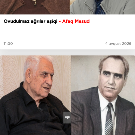
Ovudulmaz ağrılar aşiqi
- Afaq Məsud
11:00
4 avqust 2026