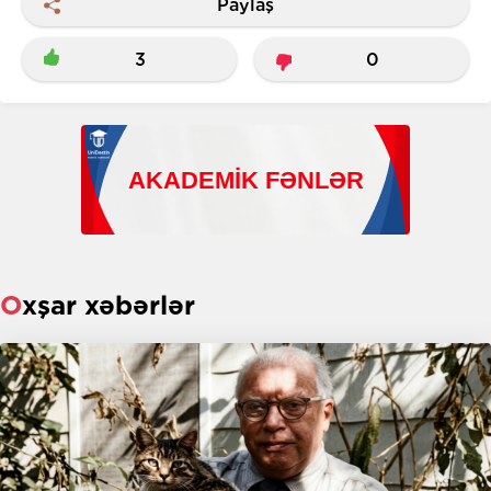
Paylaş
3
0
Oxşar xəbərlər