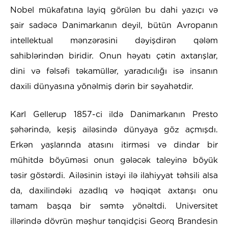
Nobel mükafatına layiq görülən bu dahi yazıçı və
şair sadəcə Danimarkanın deyil, bütün Avropanın
intellektual mənzərəsini dəyişdirən qələm
sahiblərindən biridir. Onun həyatı çətin axtarışlar,
dini və fəlsəfi təkamüllər, yaradıcılığı isə insanın
daxili dünyasına yönəlmiş dərin bir səyahətdir.
Karl Gellerup 1857-ci ildə Danimarkanın Presto
şəhərində, keşiş ailəsində dünyaya göz açmışdı.
Erkən yaşlarında atasını itirməsi və dindar bir
mühitdə böyüməsi onun gələcək taleyinə böyük
təsir göstərdi. Ailəsinin istəyi ilə ilahiyyat təhsili alsa
da, daxilindəki azadlıq və həqiqət axtarışı onu
tamam başqa bir səmtə yönəltdi. Universitet
illərində dövrün məşhur tənqidçisi Georq Brandesin