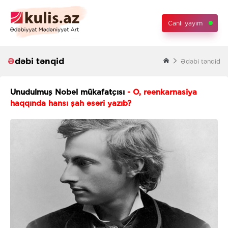
Canlı yayım
Ədəbi tənqid
Ədəbi tənqid
Unudulmuş Nobel mükafatçısı
- O, reenkarnasiya
haqqında hansı şah əsəri yazıb?