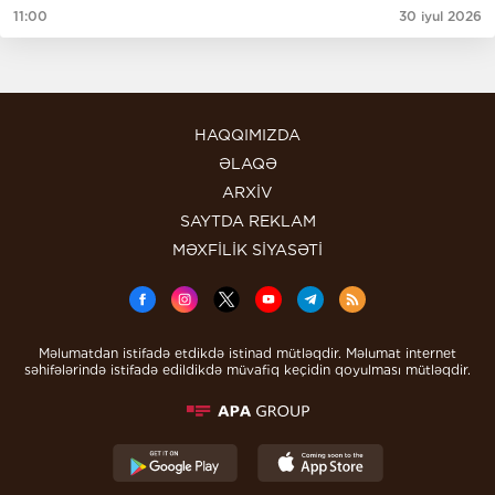
11:00
30 iyul 2026
HAQQIMIZDA
ƏLAQƏ
ARXİV
SAYTDA REKLAM
MƏXFİLİK SİYASƏTİ
Məlumatdan istifadə etdikdə istinad mütləqdir. Məlumat internet
səhifələrində istifadə edildikdə müvafiq keçidin qoyulması mütləqdir.