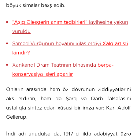
böyük simalar bəxş edib.
“Aşıq Ələsgərin anım tədbirləri”
layihəsinə yekun
vuruldu
Səməd Vurğunun həyatını xilas etdiyi
Xalq artisti
kimdir?
Xankəndi Dram Teatrının binasında
bərpa-
konservasiya işləri aparılır
Onların arasında həm öz dövrünün ziddiyyətlərini
əks etdirən, həm də Şərq və Qərb fəlsəfəsini
ustalıqla sintez edən xüsusi bir imza var: Karl Adolf
Gellerup.
İndi adı unudulsa da, 1917-ci ildə ədəbiyyat üzrə