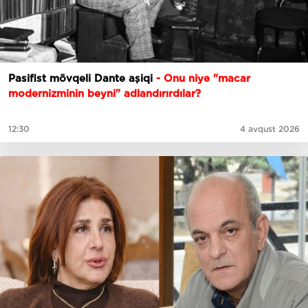
Pasifist mövqeli Dante aşiqi
- Onu niyə "macar
modernizminin beyni" adlandırırdılar?
12:30
4 avqust 2026