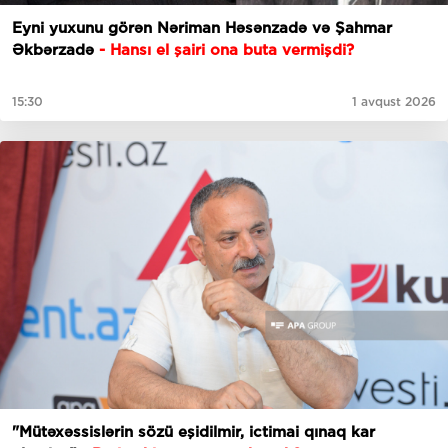
Eyni yuxunu görən Nəriman Həsənzadə və Şahmar
Əkbərzadə
- Hansı el şairi ona buta vermişdi?
15:30
1 avqust 2026
"Mütəxəssislərin sözü eşidilmir, ictimai qınaq kar