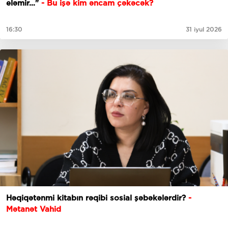
eləmir…"
- Bu işə kim əncam çəkəcək?
16:30
31 iyul 2026
Həqiqətənmi kitabın rəqibi sosial şəbəkələrdir?
-
Mətanət Vahid