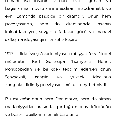
romanı isə insanın vicdan əzabı, günah və
bağışlanma mövzularını araşdıran melodramatik və
eyni zamanda psixoloji bir dramdır. Onun həm
poeziyasında, həm də dramlarında insanın
kainatdakı yeri, sevginin fədakar gücü və mənəvi
saflaşma ideyası qırmızı xətlə keçirdi.
1917-ci ildə İsveç Akademiyası ədəbiyyat üzrə Nobel
mükafatını Karl Gellerupa (həmyerlisi Henrik
Pontoppidan ilə birlikdə) təqdim edərkən onun
"çoxşaxəli, zəngin və yüksək ideallarla
zənginləşdirilmiş poeziyasını" xüsusi qeyd etmişdi.
Bu mükafat onun həm Danimarka, həm də alman
mədəniyyətləri arasında qurduğu mənəvi körpünün
və bəşəri ideallarının ən ali təsdiqi idi.