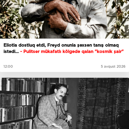
Eliotla dostluq etdi, Freyd onunla şəxsən tanış olmaq
istədi...
- Pulitser mükafatlı kölgədə qalan "kosmik şair"
12:00
5 avqust 2026