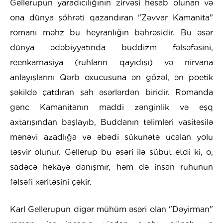
Gellerupun yaradıcılığının zirvəsi hesab olunan və
ona dünya şöhrəti qazandıran "Zəvvar Kamanita"
romanı məhz bu heyranlığın bəhrəsidir. Bu əsər
dünya ədəbiyyatında buddizm fəlsəfəsini,
reenkarnasiya (ruhların qayıdışı) və nirvana
anlayışlarını Qərb oxucusuna ən gözəl, ən poetik
şəkildə çatdıran şah əsərlərdən biridir. Romanda
gənc Kamanitanın maddi zənginlik və eşq
axtarışından başlayıb, Buddanın təlimləri vasitəsilə
mənəvi azadlığa və əbədi sükunətə ucalan yolu
təsvir olunur. Gellerup bu əsəri ilə sübut etdi ki, o,
sadəcə hekayə danışmır, həm də insan ruhunun
fəlsəfi xəritəsini çəkir.
Karl Gellerupun digər mühüm əsəri olan "Dəyirman"