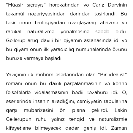
"Müasir sıçrayış" hərəkatından və Çarlz Darvinin
təkamül nəzəriyyəsindən dərindən təsirləndi. Bu
təsir onun teologiyadan uzaqlaşaraq ateizmə və
radikal naturalizmə yönəlməsinə səbəb oldu.
Gellerup artıq daxili bir qiyamın astanasında idi və
bu qiyam onun ilk yaradıcılıq nümunələrində özünü
büruzə verməyə başladı.
Yazıçının ilk mühüm əsərlərindən olan "Bir idealist"
romanı onun bu daxili parçalanmasının və köhnə
fəlsəfələrlə vidalaşmasının bədii təzahürü idi. O,
əsərlərində insanın azadlığını, cəmiyyətin tabularına
qarşı mübarizəsini ön plana çəkirdi. Lakin
Gellerupun ruhu yalnız tənqid və naturalizmlə
kifayətlənə bilməyəcək qədər geniş idi. Zaman