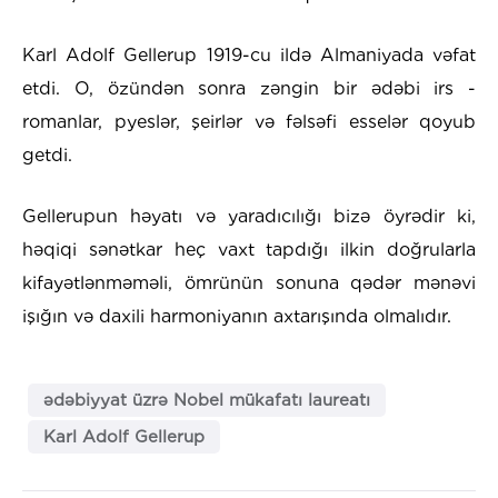
Karl Adolf Gellerup 1919-cu ildə Almaniyada vəfat
etdi. O, özündən sonra zəngin bir ədəbi irs -
romanlar, pyeslər, şeirlər və fəlsəfi esselər qoyub
getdi.
Gellerupun həyatı və yaradıcılığı bizə öyrədir ki,
həqiqi sənətkar heç vaxt tapdığı ilkin doğrularla
kifayətlənməməli, ömrünün sonuna qədər mənəvi
işığın və daxili harmoniyanın axtarışında olmalıdır.
ədəbiyyat üzrə Nobel mükafatı laureatı
Karl Adolf Gellerup