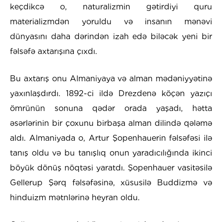
keçdikcə o, naturalizmin gətirdiyi quru
materializmdən yoruldu və insanın mənəvi
dünyasını daha dərindən izah edə biləcək yeni bir
fəlsəfə axtarışına çıxdı.
Bu axtarış onu Almaniyaya və alman mədəniyyətinə
yaxınlaşdırdı. 1892-ci ildə Drezdenə köçən yazıçı
ömrünün sonuna qədər orada yaşadı, hətta
əsərlərinin bir çoxunu birbaşa alman dilində qələmə
aldı. Almaniyada o, Artur Şopenhauerin fəlsəfəsi ilə
tanış oldu və bu tanışlıq onun yaradıcılığında ikinci
böyük dönüş nöqtəsi yaratdı. Şopenhauer vasitəsilə
Gellerup Şərq fəlsəfəsinə, xüsusilə Buddizmə və
hinduizm mətnlərinə heyran oldu.