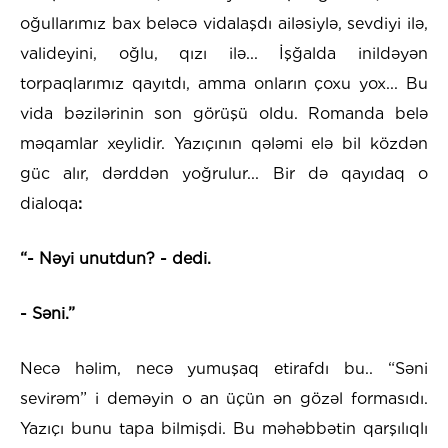
oğullarımız bax beləcə vidalaşdı ailəsiylə, sevdiyi ilə,
valideyini, oğlu, qızı ilə... İşğalda inildəyən
torpaqlarımız qayıtdı, amma onların çoxu yox... Bu
vida bəzilərinin son görüşü oldu. Romanda belə
məqamlar xeylidir. Yazıçının qələmi elə bil közdən
güc alır, dərddən yoğrulur... Bir də qayıdaq o
dialoqa
:
“- Nəyi unutdun? - dedi.
- Səni.”
Necə həlim, necə yumuşaq etirafdı bu.. “Səni
sevirəm” i deməyin o an üçün ən gözəl formasıdı.
Yazıçı bunu tapa bilmişdi. Bu məhəbbətin qarşılıqlı