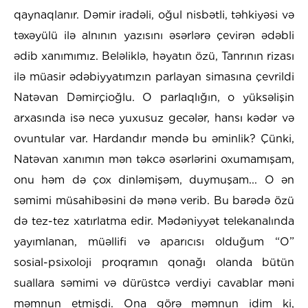
qaynaqlanır. Dəmir iradəli, oğul nisbətli, təhkiyəsi və
təxəyülü ilə alnının yazısını əsərlərə çevirən ədəbli
ədib xanımımız. Beləliklə, həyatın özü, Tanrının rizası
ilə müasir ədəbiyyatımzın parlayan simasına çevrildi
Natəvan Dəmirçioğlu. O parlaqlığın, o yüksəlişin
arxasında isə necə yuxusuz gecələr, hansı kədər və
ovuntular var. Hardandır məndə bu əminlik? Çünki,
Natəvan xanımın mən təkcə əsərlərini oxumamışam,
onu həm də çox dinləmişəm, duymuşam... O ən
səmimi müsahibəsini də mənə verib. Bu barədə özü
də tez-tez xatırlatma edir. Mədəniyyət telekanalında
yayımlanan, müəllifi və aparıcısı olduğum “O”
sosial-psixoloji proqramın qonağı olanda bütün
suallara səmimi və dürüstcə verdiyi cavablar məni
məmnun etmişdi. Ona görə məmnun idim ki,