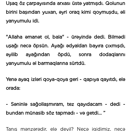
Uşaq öz çarpayısında arxası üstə yatmışdı. Qolunun
birini başından yuxarı, əyri oraq kimi qoymuşdu, əli
yarıyumulu idi.
"Allaha əmanət ol, bala" - ürəyində dedi. Bilmədi
uşağı necə öpsün. Ayağı ədyaldan bayıra çıxmışdı,
əyilib ayağından öpdü, sonra dodaqlarını
yarıyumulu əl barmaqlarına sürtdü.
Yenə ayaq izləri qoya-qoya geri - qapıya qayıtdı, elə
orada:
- Səninlə sağollaşmıram, tez qayıdacam - dedi -
bundan münasib söz tapmadı - və getdi...
”
Tanış mənzərədir, elə deyil? Neçə igidimiz, necə