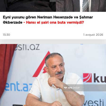
Eyni yuxunu görən Nəriman Həsənzadə və Şahmar
Əkbərzadə
- Hansı el şairi ona buta vermişdi?
15:30
1 avqust 2026