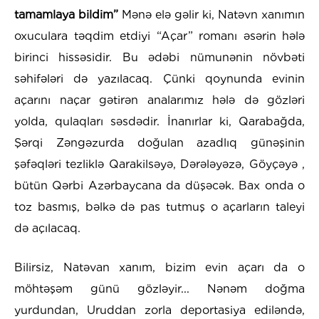
tamamlaya bildim”
Mənə elə gəlir ki, Natəvn xanımın
oxuculara təqdim etdiyi “Açar” romanı əsərin hələ
birinci hissəsidir. Bu ədəbi nümunənin növbəti
səhifələri də yazılacaq. Çünki qoynunda evinin
açarını naçar gətirən analarımız hələ də gözləri
yolda, qulaqları səsdədir. İnanırlar ki, Qarabağda,
Şərqi Zəngəzurda doğulan azadlıq günəşinin
şəfəqləri tezliklə Qarakilsəyə, Dərələyəzə, Göyçəyə ,
bütün Qərbi Azərbaycana da düşəcək. Bax onda o
toz basmış, bəlkə də pas tutmuş o açarların taleyi
də açılacaq.
Bilirsiz, Natəvan xanım, bizim evin açarı da o
möhtəşəm günü gözləyir... Nənəm doğma
yurdundan, Uruddan zorla deportasiya ediləndə,