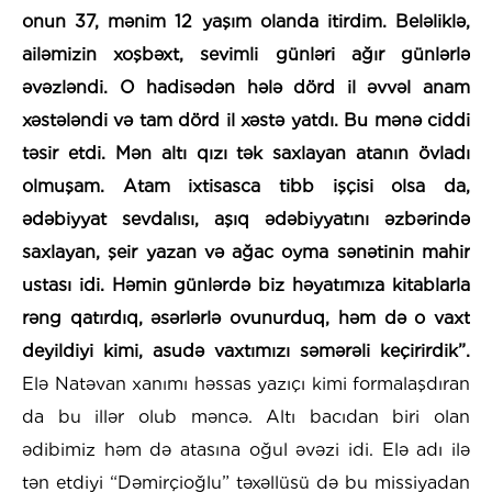
onun 37, mənim 12 yaşım olanda itirdim. Beləliklə,
ailəmizin xoşbəxt, sevimli günləri ağır günlərlə
əvəzləndi. O hadisədən hələ dörd il əvvəl anam
xəstələndi və tam dörd il xəstə yatdı. Bu mənə ciddi
təsir etdi. Mən altı qızı tək saxlayan atanın övladı
olmuşam. Atam ixtisasca tibb işçisi olsa da,
ədəbiyyat sevdalısı, aşıq ədəbiyyatını əzbərində
saxlayan, şeir yazan və ağac oyma sənətinin mahir
ustası idi. Həmin günlərdə biz həyatımıza kitablarla
rəng qatırdıq, əsərlərlə ovunurduq, həm də o vaxt
deyildiyi kimi, asudə vaxtımızı səmərəli keçirirdik”.
Elə Natəvan xanımı həssas yazıçı kimi formalaşdıran
da bu illər olub məncə. Altı bacıdan biri olan
ədibimiz həm də atasına oğul əvəzi idi. Elə adı ilə
tən etdiyi “Dəmirçioğlu” təxəllüsü də bu missiyadan