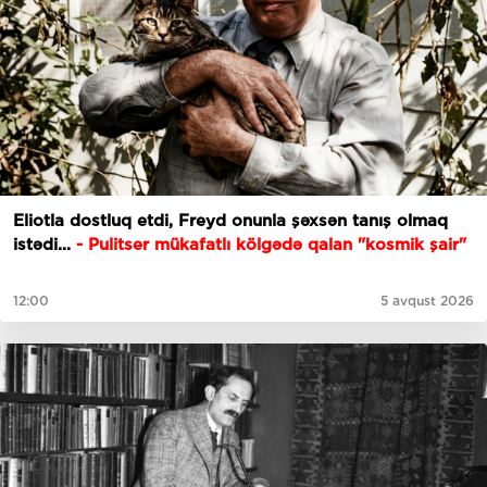
Eliotla dostluq etdi, Freyd onunla şəxsən tanış olmaq
istədi...
- Pulitser mükafatlı kölgədə qalan "kosmik şair"
12:00
5 avqust 2026