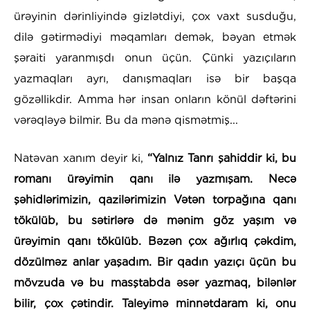
ürəyinin dərinliyində gizlətdiyi, çox vaxt susduğu,
dilə gətirmədiyi məqamları demək, bəyan etmək
şəraiti yaranmışdı onun üçün. Çünki yazıçıların
yazmaqları ayrı, danışmaqları isə bir başqa
gözəllikdir. Amma hər insan onların könül dəftərini
vərəqləyə bilmir. Bu da mənə qismətmiş...
Natəvan xanım deyir ki,
“Yalnız Tanrı şahiddir ki, bu
romanı ürəyimin qanı ilə yazmışam. Necə
şəhidlərimizin, qazilərimizin Vətən torpağına qanı
tökülüb, bu sətirlərə də mənim göz yaşım və
ürəyimin qanı tökülüb. Bəzən çox ağırlıq çəkdim,
dözülməz anlar yaşadım. Bir qadın yazıçı üçün bu
mövzuda və bu masştabda əsər yazmaq, bilənlər
bilir, çox çətindir. Taleyimə minnətdaram ki, onu