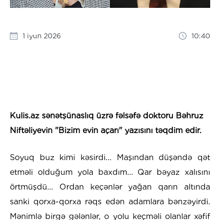
1 iyun 2026
10:40
Kulis.az sənətşünaslıq üzrə fəlsəfə doktoru Bəhruz
Niftəliyevin "Bizim evin açarı" yazısını təqdim edir.
Soyuq buz kimi kəsirdi... Maşından düşəndə qət
etməli olduğum yola baxdım... Qar bəyaz xalısını
örtmüşdü... Ordan keçənlər yağan qarın altında
sanki qorxa-qorxa rəqs edən adamlara bənzəyirdi.
Mənimlə birgə gələnlər, o yolu keçməli olanlar xəfif