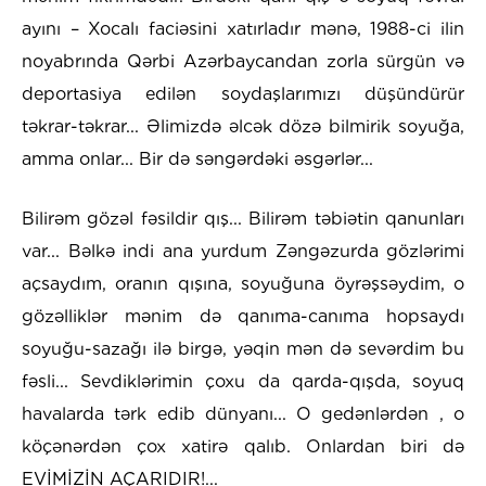
ayını – Xocalı faciəsini xatırladır mənə, 1988-ci ilin
noyabrında Qərbi Azərbaycandan zorla sürgün və
deportasiya edilən soydaşlarımızı düşündürür
təkrar-təkrar... Əlimizdə əlcək dözə bilmirik soyuğa,
amma onlar... Bir də səngərdəki əsgərlər...
Bilirəm gözəl fəsildir qış... Bilirəm təbiətin qanunları
var... Bəlkə indi ana yurdum Zəngəzurda gözlərimi
açsaydım, oranın qışına, soyuğuna öyrəşsəydim, o
gözəlliklər mənim də qanıma-canıma hopsaydı
soyuğu-sazağı ilə birgə, yəqin mən də sevərdim bu
fəsli... Sevdiklərimin çoxu da qarda-qışda, soyuq
havalarda tərk edib dünyanı... O gedənlərdən , o
köçənərdən çox xatirə qalıb. Onlardan biri də
EVİMİZİN AÇARIDIR!...