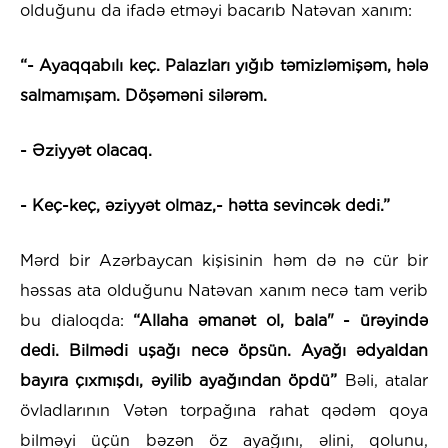
olduğunu da ifadə etməyi bacarıb Natəvan xanım:
“- Ayaqqabılı keç. Palazları yığıb təmizləmişəm, hələ
salmamışam. Döşəməni silərəm.
- Əziyyət olacaq.
- Keç-keç, əziyyət olmaz,- hətta sevincək dedi.”
Mərd bir Azərbaycan kişisinin həm də nə cür bir
həssas ata olduğunu Natəvan xanım necə tam verib
bu dialoqda:
“Allaha əmanət ol, bala" - ürəyində
dedi. Bilmədi uşağı necə öpsün. Ayağı ədyaldan
bayıra çıxmışdı, əyilib ayağından öpdü”
Bəli, atalar
övladlarının Vətən torpağına rahat qədəm qoya
bilməyi üçün bəzən öz ayağını, əlini, qolunu,