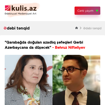
Canlı yayım
Ədəbi tənqid
Ədəbi tənqid
"Qarabağda doğulan azadlıq şəfəqləri Qərbi
Azərbaycana da düşəcək"
- Bəhruz Niftəliyev