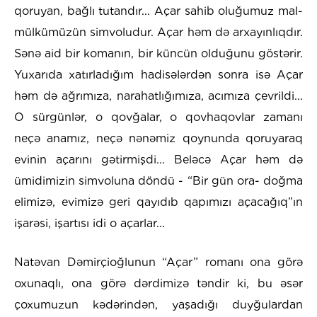
qoruyan, bağlı tutandır... Açar sahib oluğumuz mal-
mülkümüzün simvoludur. Açar həm də arxayınlıqdır.
Sənə aid bir komanın, bir küncün olduğunu göstərir.
Yuxarıda xatırladığım hadisələrdən sonra isə Açar
həm də ağrımıza, narahatlığımıza, acımıza çevrildi...
O sürgünlər, o qovğalar, o qovhaqovlar zamanı
neçə anamız, neçə nənəmiz qoynunda qoruyaraq
evinin açarını gətirmişdi... Beləcə Açar həm də
ümidimizin simvoluna döndü - “Bir gün ora- doğma
elimizə, evimizə geri qayıdıb qapımızı açacağıq”ın
işarəsi, işartısı idi o açarlar...
Natəvan Dəmirçioğlunun “Açar” romanı ona görə
oxunaqlı, ona görə dərdimizə təndir ki, bu əsər
çoxumuzun kədərindən, yaşadığı duyğulardan