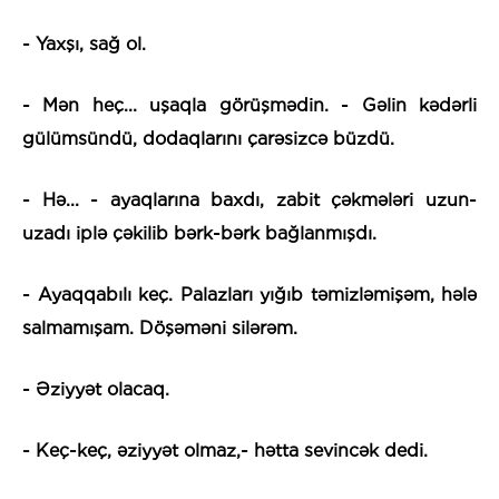
- Yaxşı, sağ ol.
- Mən heç... uşaqla görüşmədin. - Gəlin kədərli
gülümsündü, dodaqlarını çarəsizcə büzdü.
- Hə... - ayaqlarına baxdı, zabit çəkmələri uzun-
uzadı iplə çəkilib bərk-bərk bağlanmışdı.
- Ayaqqabılı keç. Palazları yığıb təmizləmişəm, hələ
salmamışam. Döşəməni silərəm.
- Əziyyət olacaq.
- Keç-keç, əziyyət olmaz,- hətta sevincək dedi.