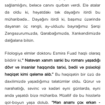
sağlamlığını, beləcə canını qurban verdi. Elə atalar
da oldu ki, həyatdakı tək dayağını itirdi bu
müharibədə... Dayağını itirdi ki, başımız üzərində
dayanan üç rəngli, ay-ulduzlu bayrağımız Şərqi
Zəngəzurumuzda, Qarabağımızda, Xankəndimizdə
dalğalana bilsin.
Filologiya elmlər doktoru Esmira Fuad haqlı olaraq
bildirir ki,
“ Natəvan xanım sanki bu romanı yaşadığı
dövr və insanlar haqqında tarixi, bədii və psixoloji
həqiqət kimi qələmə alıb.”
Bu həqiqətin bir üzü də
daxilimizdə yaşadığımız təlatümlər oldu. Qürur və
narahatlığı, sevinc və kədəri eyni günlərdə, eyni
anda yaşatdı bizə müharibə. Müəllif də bu hisslərlə
qol-boyun yaşa dolub.
“Mən anamı çox erkən -