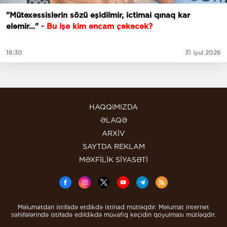
"Mütəxəssislərin sözü eşidilmir, ictimai qınaq kar
eləmir…"
- Bu işə kim əncam çəkəcək?
16:30
31 iyul 2026
HAQQIMIZDA
ƏLAQƏ
ARXİV
SAYTDA REKLAM
MƏXFİLİK SİYASƏTİ
Məlumatdan istifadə etdikdə istinad mütləqdir. Məlumat internet
səhifələrində istifadə edildikdə müvafiq keçidin qoyulması mütləqdir.