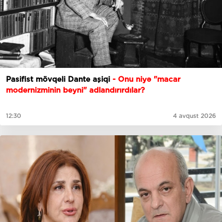
Pasifist mövqeli Dante aşiqi
- Onu niyə "macar
modernizminin beyni" adlandırırdılar?
12:30
4 avqust 2026