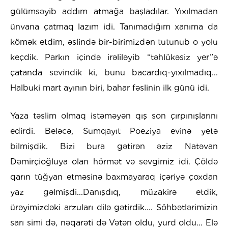
gülümsəyib addım atmağa başladılar. Yıxılmadan
ünvana çatmaq lazım idi. Tanımadığım xanıma da
kömək etdim, əslində bir-birimizdən tutunub o yolu
keçdik. Parkın içində irəliləyib “təhlükəsiz yer”ə
çatanda sevindik ki, bunu bacardıq-yıxılmadıq...
Halbuki mart ayının biri, bahar fəslinin ilk günü idi.
Yaza təslim olmaq istəməyən qış son çırpınışlarını
edirdi. Beləcə, Sumqayıt Poeziya evinə yetə
bilmişdik. Bizi bura gətirən əziz Natəvan
Dəmirçioğluya olan hörmət və sevgimiz idi. Çöldə
qarın tüğyan etməsinə baxmayaraq içəriyə çoxdan
yaz gəlmişdi...Danışdıq, müzakirə etdik,
ürəyimizdəki arzuları dilə gətirdik.... Söhbətlərimizin
sarı simi də, nəqarəti də Vətən oldu, yurd oldu... Elə