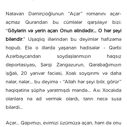
Natəvan Dəmirçioğlunun “Açar” romanını açar-
açmaz Qurandan bu cümlələr qarşılayır bizi:
“
Göylərin və yerin açarı Onun əlindədir... O hər şeyi
biləndir
.” Uşaqlıq illərindən bu deyimlər hafizəmə
hopub. Elə o illərdə yaşanan hadisələr - Qərbi
Azərbaycandan soydaşlarımızın haqsız
deportasiyası, Şərqi Zəngəzurun, Qarabağımızın
işğalı, 20 yanvar faciəsi, Xoalı soyqırımı və daha
nələr, nələr... bu deyimə - “Allah hər şeyi bilir, görür”
həqiqətinə şüphə yaratmışdı məndə... Axı Xocalıda
olanlara nə ad vermək olardı, tanrı necə susa
bilərdi...
Açar... Qapımızı, evimizi üzümüzə açan, həm də onu