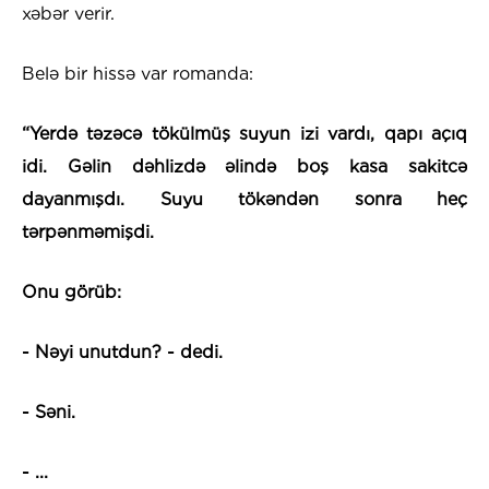
xəbər verir.
Belə bir hissə var romanda:
“
Yerdə təzəcə tökülmüş suyun izi vardı, qapı açıq
idi. Gəlin dəhlizdə əlində boş kasa sakitcə
dayanmışdı. Suyu tökəndən sonra heç
tərpənməmişdi.
Onu görüb:
- Nəyi unutdun? - dedi.
- Səni.
- ...