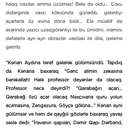
haqq nazilər, amma üzülməz! Belə də oldu... Çoxu
didərginlik vaxtı köksündə gizlədib, gətirdiyi
açarlarla öz evinə dönə bildi... Elə müəllif də
əsərində yazıçı uzaqgörənliyi ilə bu ümidini, inamını
dəfələrlə ayrı-ayrı obrazlar vasitəsi ilə dilə, qələmə
gətirib:
“Kənan Aydına tərəf gələrək gülümsündü. Tapdıq
da Kənana baxaraq “Gənc alimin zəkasına
bərəkallah!
Hələ professor deyənlər də olacaq.
Professor necə
deyirdi?! “Qarabağın açarı...
Qarabağ özü açar olacaq Naxçıvana quru yolun
açılmasına, Zəngəzura, Göyçə gölünə...” Kənan eyni
gülümsər və həm də qayğılı
gözlərlə baxaraq yavaş
səslə dedi: ”İrəvanın qapıları, Dəmir Qapı Dərbənd,