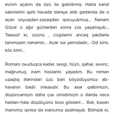
evinin açarını da özü ilə gətiribmiş. Hətta kənd
sakinlərini qarlı havada dərəyə atıb gedəndə də o
açarı soyuqdan-sazaqdan qoruyubmuş... Nənəm
Gözəl o ağır günlərdən sonra çox yaşamayıb...
Təəssüf ki, üzünü , cizgilərini ancaq şəkillərlə
tanımışam nənəmin... Açar isə yerindədir... Od kimi,
köz kimi...
Romanı oxuduqca kədər, sevgi, hüzn, qəhər, sevinc,
məğrurluq, inam hisslərini yaşadım. Bu roman
uşaqlıq illərindən üzü bəri böyüdüyümüz ab-
havanın bədii inikasıdır. Bu əsər qəlbimizin,
düşüncəmizin daha çox ümidimizin o illərdə necə
haldan–hala düşdüyünü bizə göstərir.... Bəli, bəzən
inamımız qırılsa da inancımız azalmayıb. Bilmişik ki,