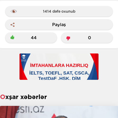
1414 dəfə oxunub
Paylaş
44
0
Oxşar xəbərlər