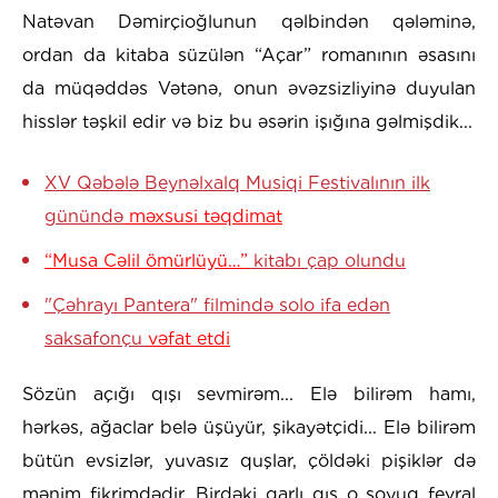
Natəvan Dəmirçioğlunun qəlbindən qələminə,
ordan da kitaba süzülən “Açar” romanının əsasını
da müqəddəs Vətənə, onun əvəzsizliyinə duyulan
hisslər təşkil edir və biz bu əsərin işığına gəlmişdik...
XV Qəbələ Beynəlxalq Musiqi Festivalının ilk
günündə
məxsusi təqdimat
“Musa Cəlil ömürlüyü…”
kitabı çap olundu
"Çəhrayı Pantera" filmində solo ifa edən
saksafonçu
vəfat etdi
Sözün açığı qışı sevmirəm... Elə bilirəm hamı,
hərkəs, ağaclar belə üşüyür, şikayətçidi... Elə bilirəm
bütün evsizlər, yuvasız quşlar, çöldəki pişiklər də
mənim fikrimdədir. Birdəki qarlı qış o soyuq fevral