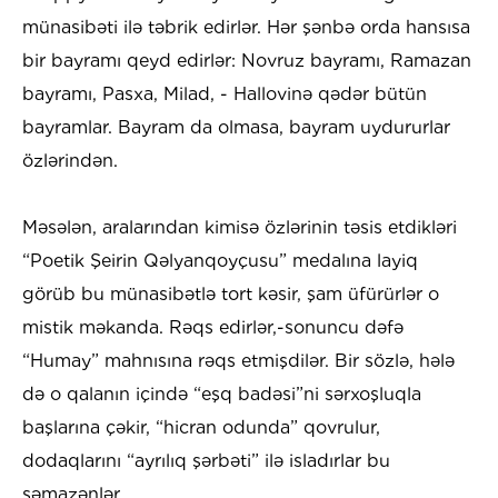
münasibəti ilə təbrik edirlər. Hər şənbə orda hansısa
bir bayramı qeyd edirlər: Novruz bayramı, Ramazan
bayramı, Pasxa, Milad, - Hallovinə qədər bütün
bayramlar. Bayram da olmasa, bayram uydururlar
özlərindən.
Məsələn, aralarından kimisə özlərinin təsis etdikləri
“Poetik Şeirin Qəlyanqoyçusu” medalına layiq
görüb bu münasibətlə tort kəsir, şam üfürürlər o
mistik məkanda. Rəqs edirlər,-sonuncu dəfə
“Humay” mahnısına rəqs etmişdilər. Bir sözlə, hələ
də o qalanın içində “eşq badəsi”ni sərxoşluqla
başlarına çəkir, “hicran odunda” qovrulur,
dodaqlarını “ayrılıq şərbəti” ilə isladırlar bu
səmazənlər.