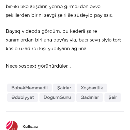
bir-iki tikə atışdırır, yerinə girməzdən əvvəl
şəkillərdən birini sevgi şeiri ilə süsləyib paylaşır...
Bayaq videoda gördüm, bu kədərli şairə
xanımlardan biri ana qayğısıyla, bacı sevgisiylə tort
kəsib uzadırdı kişi yubilyarın ağzına.
Necə xoşbəxt görünürdülər...
BabəkMəmmədli
Şairlər
Xoşbəxtlik
Ədəbiyyat
DoğumGünü
Qadınlar
Şeir
Kulis.az