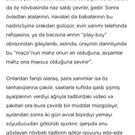
da öz növbəsində naz satıb çevrilir, gedir. Sonra
övladları atalarının, nəvələri də babalarının bu
nadincliyinə ürəkdən gülüşür, evin xanımı telefonda
rəfiqəsinə, ya da bacısına ərinin “play-boy”
obrazından gileylənib, əslində, ürəyinin dərinliyində
bu “maço”nun məhz onun əri olduğuna, axşamlar
məhz ona məxsus olduğuna sevinir”.
Onlardan fərqli olaraq, şairə xanımlar isə öz
tənhalıqlarına çəkilir, saatlarla tuflidə qalıb şişmiş
ayaqlarının verdiyi ağrıyla tədbirdəki video və
şəkilləri ora-bura çevirib bir müddət mürgüləyir,
ayılandan sonra iki gün əvvəl bişirdiyi yeməyi
soyuducudan götürüb qızdırır, qarşıda onu
gözləyən növbəti tədbirin götür-qoyunu edə-edə