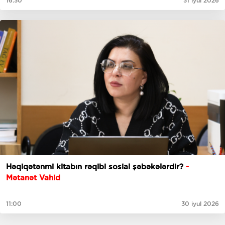
16:30
31 iyul 2026
Həqiqətənmi kitabın rəqibi sosial şəbəkələrdir?
-
Mətanət Vahid
11:00
30 iyul 2026