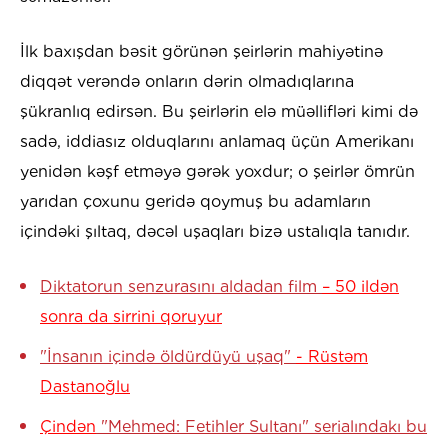
İlk baxışdan bəsit görünən şeirlərin mahiyətinə
diqqət verəndə onların dərin olmadıqlarına
şükranlıq edirsən. Bu şeirlərin elə müəllifləri kimi də
sadə, iddiasız olduqlarını anlamaq üçün Amerikanı
yenidən kəşf etməyə gərək yoxdur; o şeirlər ömrün
yarıdan çoxunu geridə qoymuş bu adamların
içindəki şıltaq, dəcəl uşaqları bizə ustalıqla tanıdır.
Diktatorun senzurasını aldadan film
– 50 ildən
sonra da sirrini qoruyur
"İnsanın içində öldürdüyü uşaq"
- Rüstəm
Dastanoğlu
Çindən
"Mehmed: Fetihler Sultanı" serialındakı bu