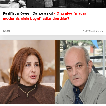
Pasifist mövqeli Dante aşiqi
- Onu niyə "macar
modernizminin beyni" adlandırırdılar?
12:30
4 avqust 2026