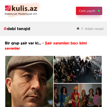
Canlı yayım
Ədəbi tənqid
Ədəbi tənqid
Bir qrup şair var ki...
- Şair xanımları bacı kimi
sevənlər