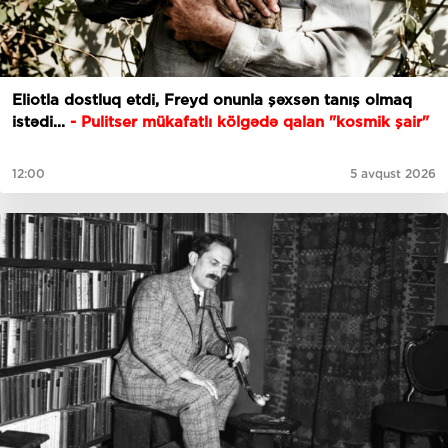
Eliotla dostluq etdi, Freyd onunla şəxsən tanış olmaq
istədi...
- Pulitser mükafatlı kölgədə qalan "kosmik şair"
12:00
5 avqust 2026