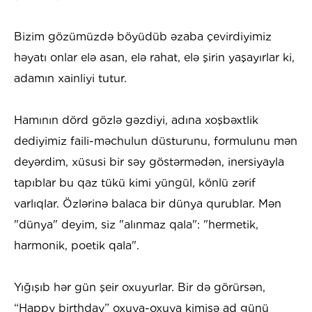
Bizim gözümüzdə böyüdüb əzaba çevirdiyimiz
həyatı onlar elə asan, elə rahat, elə şirin yaşayırlar ki,
adamın xainliyi tutur.
Hamının dörd gözlə gəzdiyi, adına xoşbəxtlik
dediyimiz faili-məchulun düsturunu, formulunu mən
deyərdim, xüsusi bir səy göstərmədən, inersiyayla
tapıblar bu qaz tükü kimi yüngül, könlü zərif
varlıqlar. Özlərinə balaca bir dünya qurublar. Mən
"dünya" deyim, siz "alınmaz qala": "hermetik,
harmonik, poetik qala".
Yığışıb hər gün şeir oxuyurlar. Bir də görürsən,
“Happy birthday” oxuya-oxuya kimisə ad günü