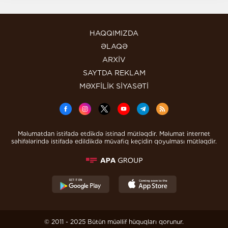
HAQQIMIZDA
ƏLAQƏ
ARXİV
SAYTDA REKLAM
MƏXFİLİK SİYASƏTİ
Məlumatdan istifadə etdikdə istinad mütləqdir. Məlumat internet
səhifələrində istifadə edildikdə müvafiq keçidin qoyulması mütləqdir.
© 2011 - 2025 Bütün müəllif hüquqları qorunur.