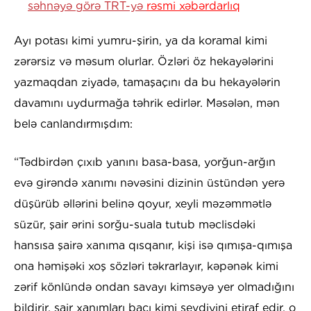
səhnəyə görə TRT-yə
rəsmi xəbərdarlıq
Ayı potası kimi yumru-şirin, ya da koramal kimi
zərərsiz və məsum olurlar. Özləri öz hekayələrini
yazmaqdan ziyadə, tamaşaçını da bu hekayələrin
davamını uydurmağa təhrik edirlər. Məsələn, mən
belə canlandırmışdım:
“Tədbirdən çıxıb yanını basa-basa, yorğun-arğın
evə girəndə xanımı nəvəsini dizinin üstündən yerə
düşürüb əllərini belinə qoyur, xeyli məzəmmətlə
süzür, şair ərini sorğu-suala tutub məclisdəki
hansısa şairə xanıma qısqanır, kişi isə qımışa-qımışa
ona həmişəki xoş sözləri təkrarlayır, kəpənək kimi
zərif könlündə ondan savayı kimsəyə yer olmadığını
bildirir, şair xanımları bacı kimi sevdiyini etiraf edir, o