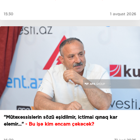
15:30
1 avqust 2026
"Mütəxəssislərin sözü eşidilmir, ictimai qınaq kar
eləmir…"
- Bu işə kim əncam çəkəcək?