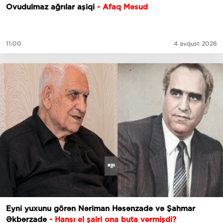
Ovudulmaz ağrılar aşiqi
- Afaq Məsud
11:00
4 avqust 2026
Eyni yuxunu görən Nəriman Həsənzadə və Şahmar
Əkbərzadə
- Hansı el şairi ona buta vermişdi?