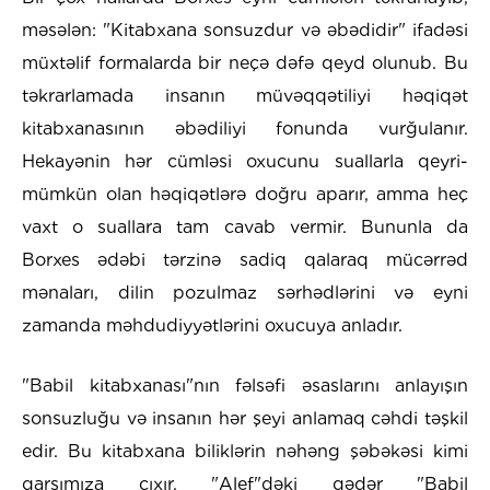
məsələn: "Kitabxana sonsuzdur və əbədidir" ifadəsi
müxtəlif formalarda bir neçə dəfə qeyd olunub. Bu
təkrarlamada insanın müvəqqətiliyi həqiqət
kitabxanasının əbədiliyi fonunda vurğulanır.
Hekayənin hər cümləsi oxucunu suallarla qeyri-
mümkün olan həqiqətlərə doğru aparır, amma heç
vaxt o suallara tam cavab vermir. Bununla da
Borxes ədəbi tərzinə sadiq qalaraq mücərrəd
mənaları, dilin pozulmaz sərhədlərini və eyni
zamanda məhdudiyyətlərini oxucuya anladır.
"Babil kitabxanası"nın fəlsəfi əsaslarını anlayışın
sonsuzluğu və insanın hər şeyi anlamaq cəhdi təşkil
edir. Bu kitabxana biliklərin nəhəng şəbəkəsi kimi
qarşımıza çıxır. "Alef"dəki qədər "Babil