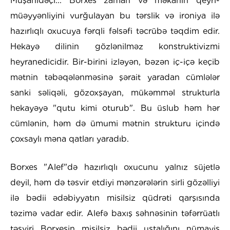
Müşahidəçi... Borxes zaman və məkanın qeyri-
müəyyənliyini vurğulayan bu tərslik və ironiya ilə
hazırlıqlı oxucuya fərqli fəlsəfi təcrübə təqdim edir.
Hekayə dilinin gözlənilməz konstruktivizmi
heyranedicidir. Bir-birini izləyən, bəzən iç-içə keçib
mətnin təbəqələnməsinə şərait yaradan cümlələr
sanki səliqəli, gözoxşayan, mükəmməl strukturla
hekayəyə "qutu kimi oturub". Bu üslub həm hər
cümlənin, həm də ümumi mətnin strukturu içində
çoxsaylı məna qatları yaradıb.
Borxes "Alef"də hazırlıqlı oxucunu yalnız süjetlə
deyil, həm də təsvir etdiyi mənzərələrin sirli gözəlliyi
ilə bədii ədəbiyyatın misilsiz qüdrəti qarşısında
təzimə vadar edir. Alefə baxış səhnəsinin təfərrüatlı
təsviri Borxesin misilsiz bədii ustalığını nümayiş