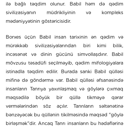
ilə bağlı təqdim olunur. Babil həm də qədim
sivilizasiyanın müdrikliyinin və kompleks
mədəniyyətinin göstəricisidir.
Borxes üçün Babil insan tarixinin ən qədim və
mürəkkəb sivilizasiyalarından biri kimi bilik,
incəsənət və dinin gücünü simvollaşdırır. Babil
mövzusu təsadüfi seçilməyib, qədim mifologiyalara
istinadla təqdim edilir. Burada sanki Babil qülləsi
mifinə də göndərmə var. Babil qülləsi əfsanəsində
insanların Tanrıya yaxınlaşmaq və göylərə çıxmaq
məqsədilə böyük bir qüllə tikməyə qərar
vermələrindən söz açılır. Tanrıların səltənətinə
bənzəyəcək bu qüllənin tikilməsində məqsəd "göylə
birləşmək"dir. Ancaq Tanrı insanların bu hədəflərinə