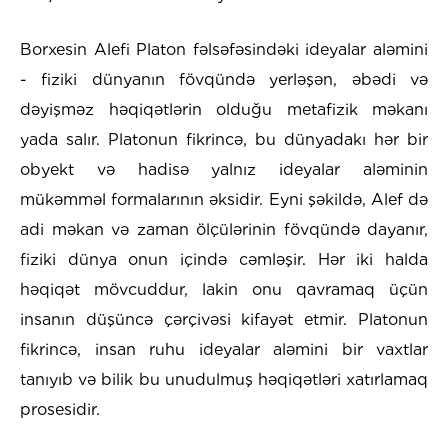
Borxesin Alefi Platon fəlsəfəsindəki ideyalar aləmini
- fiziki dünyanın fövqündə yerləşən, əbədi və
dəyişməz həqiqətlərin olduğu metafizik məkanı
yada salır. Platonun fikrincə, bu dünyadakı hər bir
obyekt və hadisə yalnız ideyalar aləminin
mükəmməl formalarının əksidir. Eyni şəkildə, Alef də
adi məkan və zaman ölçülərinin fövqündə dayanır,
fiziki dünya onun içində cəmləşir. Hər iki halda
həqiqət mövcuddur, lakin onu qavramaq üçün
insanın düşüncə çərçivəsi kifayət etmir. Platonun
fikrincə, insan ruhu ideyalar aləmini bir vaxtlar
tanıyıb və bilik bu unudulmuş həqiqətləri xatırlamaq
prosesidir.