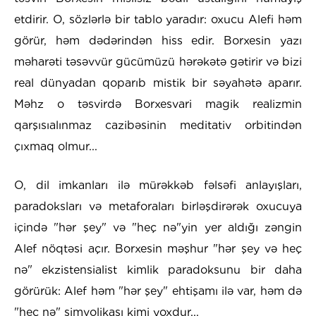
etdirir. O, sözlərlə bir tablo yaradır: oxucu Alefi həm
görür, həm dədərindən hiss edir. Borxesin yazı
məharəti təsəvvür gücümüzü hərəkətə gətirir və bizi
real dünyadan qoparıb mistik bir səyahətə aparır.
Məhz o təsvirdə Borxesvari magik realizmin
qarşısıalınmaz cazibəsinin meditativ orbitindən
çıxmaq olmur...
O, dil imkanları ilə mürəkkəb fəlsəfi anlayışları,
paradoksları və metaforaları birləşdirərək oxucuya
içində "hər şey" və "heç nə"yin yer aldığı zəngin
Alef nöqtəsi açır. Borxesin məşhur "hər şey və heç
nə" ekzistensialist kimlik paradoksunu bir daha
görürük: Alef həm "hər şey" ehtişamı ilə var, həm də
"heç nə" simvolikası kimi yoxdur...