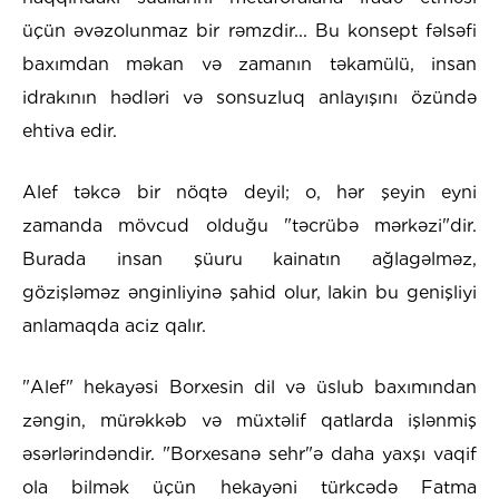
üçün əvəzolunmaz bir rəmzdir... Bu konsept fəlsəfi
baxımdan məkan və zamanın təkamülü, insan
idrakının hədləri və sonsuzluq anlayışını özündə
ehtiva edir.
Alef təkcə bir nöqtə deyil; o, hər şeyin eyni
zamanda mövcud olduğu "təcrübə mərkəzi"dir.
Burada insan şüuru kainatın ağlagəlməz,
gözişləməz ənginliyinə şahid olur, lakin bu genişliyi
anlamaqda aciz qalır.
"Alef" hekayəsi Borxesin dil və üslub baxımından
zəngin, mürəkkəb və müxtəlif qatlarda işlənmiş
əsərlərindəndir. "Borxesanə sehr"ə daha yaxşı vaqif
ola bilmək üçün hekayəni türkcədə Fatma