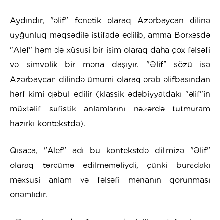
Aydındır, "əlif" fonetik olaraq Azərbaycan dilinə
uyğunluq məqsədilə istifadə edilib, amma Borxesdə
"Alef" həm də xüsusi bir isim olaraq daha çox fəlsəfi
və simvolik bir məna daşıyır. "Əlif" sözü isə
Azərbaycan dilində ümumi olaraq ərəb əlifbasından
hərf kimi qəbul edilir (klassik ədəbiyyatdakı "əlif"in
müxtəlif sufistik anlamlarını nəzərdə tutmuram
hazırkı kontekstdə).
Qısaca, "Alef" adı bu kontekstdə dilimizə "Əlif"
olaraq tərcümə edilməməliydi, çünki buradakı
məxsusi anlam və fəlsəfi mənanın qorunması
önəmlidir.