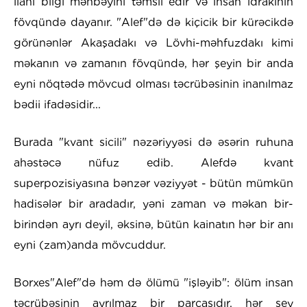
ilahi bilgi mənbəyini təmsil edir və insan idrakının
fövqündə dayanır. "Alef"də də kiçicik bir kürəcikdə
görünənlər Akaşadakı və Lövhi-məhfuzdakı kimi
məkanın və zamanın fövqündə, hər şeyin bir anda
eyni nöqtədə mövcud olması təcrübəsinin inanılmaz
bədii ifadəsidir...
Burada "kvant sicili" nəzəriyyəsi də əsərin ruhuna
ahəstəcə nüfuz edib. Alefdə kvant
superpozisiyasına bənzər vəziyyət - bütün mümkün
hadisələr bir aradadır, yəni zaman və məkan bir-
birindən ayrı deyil, əksinə, bütün kainatın hər bir anı
eyni (zam)anda mövcuddur.
Borxes"Alef"də həm də ölümü "işləyib": ölüm insan
təcrübəsinin ayrılmaz bir parçasıdır, hər şey