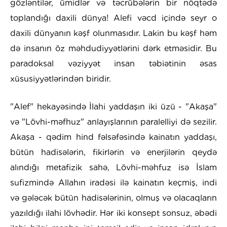
gözləntilər, ümidlər və təcrübələrin bir nöqtədə
toplandığı daxili dünya! Alefi vəcd içində seyr o
daxili dünyanın kəşf olunmasıdır. Lakin bu kəşf həm
də insanın öz məhdudiyyətlərini dərk etməsidir. Bu
paradoksal vəziyyət insan təbiətinin əsas
xüsusiyyətlərindən biridir.
"Alef" hekayəsində İlahi yaddaşın iki üzü - "Akaşa"
və "Lövhi-məfhuz" anlayışlarının paralelliyi də sezilir.
Akaşa - qədim hind fəlsəfəsində kainatın yaddaşı,
bütün hadisələrin, fikirlərin və enerjilərin qeydə
alındığı metafizik sahə, Lövhi-məhfuz isə İslam
sufizmində Allahın iradəsi ilə kainatın keçmiş, indi
və gələcək bütün hadisələrinin, olmuş və olacaqların
yazıldığı ilahi lövhədir. Hər iki konsept sonsuz, əbədi