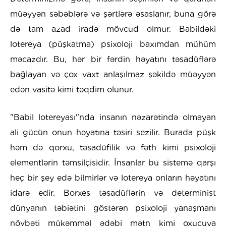
müəyyən səbəblərə və şərtlərə əsaslanır, buna görə
də tam azad iradə mövcud olmur. Babildəki
lotereya (püşkatma) psixoloji baxımdan mühüm
məcazdır. Bu, hər bir fərdin həyatını təsadüflərə
bağlayan və çox vaxt anlaşılmaz şəkildə müəyyən
edən vasitə kimi təqdim olunur.
"Babil lotereyası"nda insanın nəzarətində olmayan
ali gücün onun həyatına təsiri sezilir. Burada püşk
həm də qorxu, təsadüfilik və fəth kimi psixoloji
elementlərin təmsilçisidir. İnsanlar bu sistemə qarşı
heç bir şey edə bilmirlər və lotereya onların həyatını
idarə edir. Borxes təsadüflərin və determinist
dünyanın təbiətini göstərən psixoloji yanaşmanı
növbəti mükəmməl ədəbi mətn kimi oxucuya