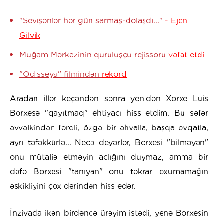
"Sevişənlər hər gün sarmaş-dolaşdı..."
- Ejen
Gilvik
Muğam Mərkəzinin quruluşçu rejissoru
vəfat etdi
"Odisseya" filmindən
rekord
Aradan illər keçəndən sonra yenidən Xorxe Luis
Borxesə "qayıtmaq" ehtiyacı hiss etdim. Bu səfər
əvvəlkindən fərqli, özgə bir əhvalla, başqa ovqatla,
ayrı təfəkkürlə... Necə deyərlər, Borxesi "bilməyən"
onu mütaliə etməyin aclığını duymaz, amma bir
dəfə Borxesi "tanıyan" onu təkrar oxumamağın
əskikliyini çox dərindən hiss edər.
İnzivada ikən birdəncə ürəyim istədi, yenə Borxesin