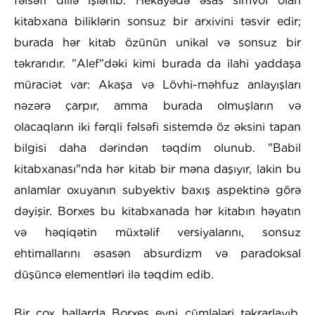
fəlsəfi dillə işlənib. Hekayədə əsas simvol olan
kitabxana biliklərin sonsuz bir arxivini təsvir edir;
burada hər kitab özünün unikal və sonsuz bir
təkrarıdır. "Alef"dəki kimi burada da ilahi yaddaşa
müraciət var: Akaşa və Lövhi-məhfuz anlayışları
nəzərə çarpır, amma burada olmuşların və
olacaqların iki fərqli fəlsəfi sistemdə öz əksini tapan
bilgisi daha dərindən təqdim olunub. "Babil
kitabxanası"nda hər kitab bir məna daşıyır, lakin bu
anlamlar oxuyanın subyektiv baxış aspektinə görə
dəyişir. Borxes bu kitabxanada hər kitabın həyatın
və həqiqətin müxtəlif versiyalarını, sonsuz
ehtimallarını əsasən absurdizm və paradoksal
düşüncə elementləri ilə təqdim edib.
Bir çox hallarda Borxes eyni cümlələri təkrarlayıb,