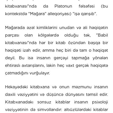
kitabxanası"nda da Platonun fəlsəfəsi (bu
kontekstdə "Mağara" alleqoriyası) "işə qarışıb".
Mağarada əzəl kimliklərini unudan və ali həqiqətin
parçası olan kölgələrdə olduğu tək, "Babil
kitabxanası"nda hər bir kitab özündən başqa bir
həqiqəti izah edir, amma heç biri də tam o həqiqət
deyil. Bu isə insanın gerçəyi tapmağa yönələn
ehtiraslı axtarışlarını, lakin heç vaxt gerçək həqiqətə
çatmadığını vurğulayır.
Hekayədəki kitabxana və onun məzmunu insanın
daxili vəziyyətini və düşüncə dünyasını təmsil edir.
Kitabxanadakı sonsuz kitablar insanın psixoloji
vəziyyətinin də simvollarıdır: altıüzlülərdəki kitablar