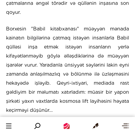
çatmalarına əngəl törədir və qüllənin inşasına son
qoyur.
Borxesin "Babil kitabxanası" müəyyən mənada
kainatın bilgilərinə çatmaq istəyən insanlarla Babil
qülləsi inşa etmək istəyən insanların yerlə
kifayətlənməyib göylə əlləşdiklərinə də müəyyən
işarələr vurur. Yaradanla ünsiyyət səylərini lakin eyni
zamanda anlaşılmazlıq və bölünmə ilə üzləşməsini
hekayədə işləyib. Qeyri-ixtiyari, mediada rast
gəldiyim bir məlumatı xatırladım: müasir bir yapon
şirkəti yaxın vaxtlarda kosmosa lift layihəsini həyata
keçirməyi düşünür...
Babil həm də Borxesin yaradıcılıq konsepsiyalarında