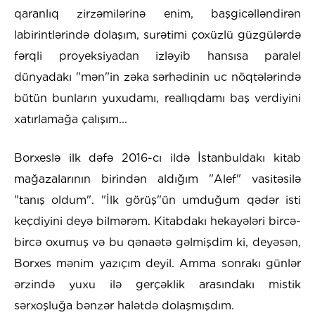
qaranlıq zirzəmilərinə enim, başgicəlləndirən
labirintlərində dolaşım, surətimi çoxüzlü güzgülərdə
fərqli proyeksiyadan izləyib hansısa paralel
dünyadakı "mən"in zəka sərhədinin uc nöqtələrində
bütün bunların yuxudamı, reallıqdamı baş verdiyini
xatırlamağa çalışım...
Borxeslə ilk dəfə 2016-cı ildə İstanbuldakı kitab
mağazalarının birindən aldığım "Alef" vasitəsilə
"tanış oldum". "İlk görüş"ün umduğum qədər isti
keçdiyini deyə bilmərəm. Kitabdakı hekayələri bircə-
bircə oxumuş və bu qənaətə gəlmişdim ki, deyəsən,
Borxes mənim yazıçım deyil. Amma sonrakı günlər
ərzində yuxu ilə gerçəklik arasındakı mistik
sərxoşluğa bənzər halətdə dolaşmışdım.