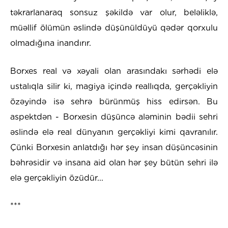
təkrarlanaraq sonsuz şəkildə var olur, beləliklə,
müəllif ölümün əslində düşünüldüyü qədər qorxulu
olmadığına inandırır.
Borxes real və xəyali olan arasındakı sərhədi elə
ustalıqla silir ki, magiya içində reallıqda, gerçəkliyin
özəyində isə sehrə bürünmüş hiss edirsən. Bu
aspektdən - Borxesin düşüncə aləminin bədii sehri
əslində elə real dünyanın gerçəkliyi kimi qavranılır.
Çünki Borxesin anlatdığı hər şey insan düşüncəsinin
bəhrəsidir və insana aid olan hər şey bütün sehri ilə
elə gerçəkliyin özüdür...
***