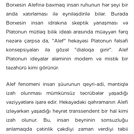
Borxesin Alefinə baxmaq insan ruhunun hər şeyi bir
anda xatırlaması ilə eyniləşdirilə bilər. Burada
Borxesin insan idrakına skeptik yanaşması və
Platonun mütləq bilik idealı arasında müəyyən fərq
nəzərə çarpsa da, "Alef" hekayəsi Platonun fəlsəfi
konsepsiyaları ilə gözəl "dialoqa girir". Alef
Platonun ideyalar aləminin modern və mistik bir
təzahürü kimi görünür.
Alef fenomeni insan şüurunun qeyri-adi, məntiqlə
izah olunması mümkünsüz təcrübələr yaşadığı
vəziyyətlərə işarə edir. Hekayədəki qəhrəmanın Alefi
izləyərkən yaşadığı heyrət transsendent bir hal kimi
izah olunur. Bu, insan beyninin sonsuzluğu
anlamaqda çətinlik çəkdiyi zaman verdiyi təbii