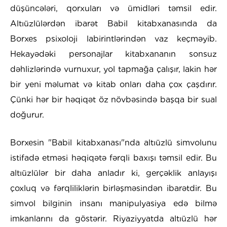
düşüncələri, qorxuları və ümidləri təmsil edir.
Altıüzlülərdən ibarət Babil kitabxanasında da
Borxes psixoloji labirintlərindən vaz keçməyib.
Hekayədəki personajlar kitabxananın sonsuz
dəhlizlərində vurnuxur, yol tapmağa çalışır, lakin hər
bir yeni məlumat və kitab onları daha çox çaşdırır.
Çünki hər bir həqiqət öz növbəsində başqa bir sual
doğurur.
Borxesin "Babil kitabxanası"nda altıüzlü simvolunu
istifadə etməsi həqiqətə fərqli baxışı təmsil edir. Bu
altıüzlülər bir daha anladır ki, gerçəklik anlayışı
çoxluq və fərqliliklərin birləşməsindən ibarətdir. Bu
simvol bilginin insanı manipulyasiya edə bilmə
imkanlarını da göstərir. Riyaziyyatda altıüzlü hər