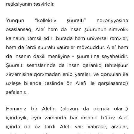
reaksiyanın təsviridir.
Yunqun "kollektiv şüuraltı" nəzəriyyəsinə
əsaslansaq, Alef həm də insan şüurunun simvolik
kainatını təmsil edir: burada həm universal rəmzlər,
həm də fərdi şüuraltı xatirələr mövcuddur. Alef həm
də insanın daxili mənliyinə - şüuraltına səyahətidir.
Şüuraltı seanslarında da insan qaranlıq təhtəlşüur
zirzəmisinə qorxmadan enib yaraları və qorxuları ilə
üzləşə biləndə (əslində öz Alefi ilə qarşılaşaraq)
şəfalanır...
Hamımız bir Alefin (alovun da demək olar...)
içindəyik, eyni zamanda hər insanın bütöv Alef
içində də öz fərdi Alefi var: xatirələr, arzular,