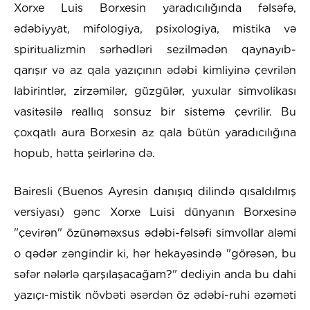
Xorxe Luis Borxesin yaradıcılığında fəlsəfə,
ədəbiyyat, mifologiya, psixologiya, mistika və
spiritualizmin sərhədləri sezilmədən qaynayıb-
qarışır və az qala yazıçının ədəbi kimliyinə çevrilən
labirintlər, zirzəmilər, güzgülər, yuxular simvolikası
vasitəsilə reallıq sonsuz bir sistemə çevrilir. Bu
çoxqatlı aura Borxesin az qala bütün yaradıcılığına
hopub, hətta şeirlərinə də.
Bairesli (Buenos Ayresin danışıq dilində qısaldılmış
versiyası) gənc Xorxe Luisi dünyanın Borxesinə
"çevirən" özünəməxsus ədəbi-fəlsəfi simvollar aləmi
o qədər zəngindir ki, hər hekayəsində "görəsən, bu
səfər nələrlə qarşılaşacağam?" dediyin anda bu dahi
yazıçı-mistik növbəti əsərdən öz ədəbi-ruhi əzəməti