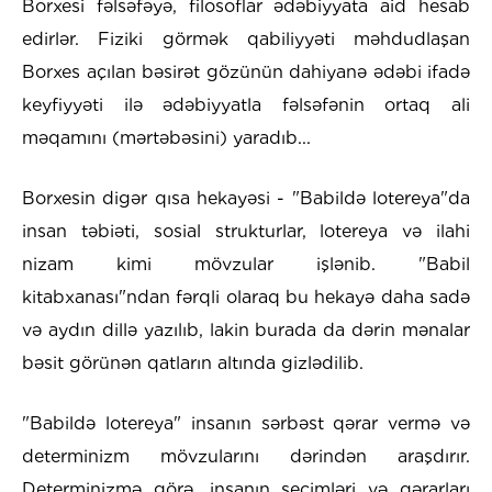
Borxesi fəlsəfəyə, filosoflar ədəbiyyata aid hesab
edirlər. Fiziki görmək qabiliyyəti məhdudlaşan
Borxes açılan bəsirət gözünün dahiyanə ədəbi ifadə
keyfiyyəti ilə ədəbiyyatla fəlsəfənin ortaq ali
məqamını (mərtəbəsini) yaradıb...
Borxesin digər qısa hekayəsi - "Babildə lotereya"da
insan təbiəti, sosial strukturlar, lotereya və ilahi
nizam kimi mövzular işlənib. "Babil
kitabxanası"ndan fərqli olaraq bu hekayə daha sadə
və aydın dillə yazılıb, lakin burada da dərin mənalar
bəsit görünən qatların altında gizlədilib.
"Babildə lotereya" insanın sərbəst qərar vermə və
determinizm mövzularını dərindən araşdırır.
Determinizmə görə, insanın seçimləri və qərarları