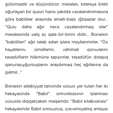
gülümsədir və düşündürür: məsələn, lotereya bileti
oğurlayan bir qulun hansı şəkildə cəzalandırılmasına
görə babillilər arasında əməlli-başlı iğtişaşlar olur...
"Qulu daha ağır necə cəzalandırmaq olar"
məsələsində xalq az qala bir-birini didir... Borxesin
"babilliləri" ağıl tələb edən işlərə meyllənmirlər. "Öz
həyatlarını, ümidlərini, vahiməli qorxularını
təsadüflərin hökmünə tapşırırlar, təsadüfün dolaşıq
qanunauyğunluqlarını araşdırmaq heç ağıllarına da
gəlmir..."
Borxesin ədəbiyyat tarixində xüsusi yer tutan hər iki
hekayəsində "Babil" simvolikasının işlənməsi
xüsusilə diqqətçəkən məqamdır. "Babil kitabxanası"
hekayəsində Babil sonsuzluq, çoxversiyalılıq anlayışı