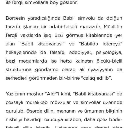
ilə fərqli simvollarla boy göstərir.
Borxesin yaradıcılığında Babil simvolu da dolğun
tərzdə işlənən bir ədəbi-fəlsəfi məcazdır. Müəllifin
fərqli vaxtlarda işıq üzü görmüş kitablarında yer
alan "Babil kitabxanası" və "Babildə lotereya"
hekayələrində də fəlsəfə, ədəbiyyat, psixologiya,
bəzi məqamlarda isə hətta kainatın ölçülü-biçili
strukturuna göndərmə olaraq ali riyaziyyatın da
sərhədləri görünmədən bir-birinə "calaq edilib".
Yazıçının məşhur "Alef"i kimi, "Babil kitabxanası" da
çoxsaylı mürəkkəb mövzular və simvollar üzərində
qurulub. Əsərdə dilin, mənanın və ümumən bilginin
nisbiliyi hazırlıqlı oxucuya xitabən, daha qəliz bədii-