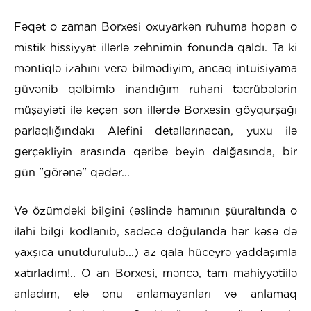
Fəqət o zaman Borxesi oxuyarkən ruhuma hopan o
mistik hissiyyat illərlə zehnimin fonunda qaldı. Ta ki
məntiqlə izahını verə bilmədiyim, ancaq intuisiyama
güvənib qəlbimlə inandığım ruhani təcrübələrin
müşayiəti ilə keçən son illərdə Borxesin göyqurşağı
parlaqlığındakı Alefini detallarınacan, yuxu ilə
gerçəkliyin arasında qəribə beyin dalğasında, bir
gün "görənə" qədər...
Və özümdəki bilgini (əslində hamının şüuraltında o
ilahi bilgi kodlanıb, sadəcə doğulanda hər kəsə də
yaxşıca unutdurulub...) az qala hüceyrə yaddaşımla
xatırladım!.. O an Borxesi, məncə, tam mahiyyətiilə
anladım, elə onu anlamayanları və anlamaq