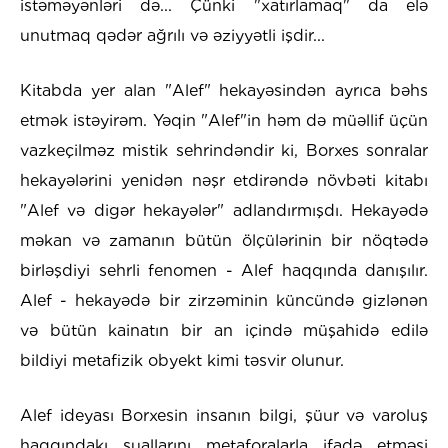
istəməyənləri də... Çünki "xatırlamaq" da elə
unutmaq qədər ağrılı və əziyyətli işdir...
Kitabda yer alan "Alef" hekayəsindən ayrıca bəhs
etmək istəyirəm. Yəqin "Alef"in həm də müəllif üçün
vazkeçilməz mistik sehrindəndir ki, Borxes sonralar
hekayələrini yenidən nəşr etdirəndə növbəti kitabı
"Alef və digər hekayələr" adlandırmışdı. Hekayədə
məkan və zamanın bütün ölçülərinin bir nöqtədə
birləşdiyi sehrli fenomen - Alef haqqında danışılır.
Alef - hekayədə bir zirzəminin küncündə gizlənən
və bütün kainatın bir an içində müşahidə edilə
bildiyi metafizik obyekt kimi təsvir olunur.
Alef ideyası Borxesin insanın bilgi, şüur və varoluş
haqqındakı suallarını metaforalarla ifadə etməsi