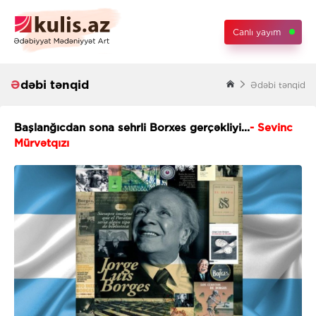
Canlı yayım
Ədəbi tənqid
Ədəbi tənqid
Başlanğıcdan sona sehrli Borxes gerçəkliyi...
- Sevinc
Mürvətqızı