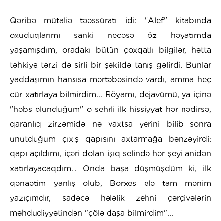
Qəribə mütaliə təəssüratı idi: "Alef" kitabında
oxuduqlarımı sanki necəsə öz həyatımda
yaşamışdım, oradakı bütün çoxqatlı bilgilər, hətta
təhkiyə tərzi də sirli bir şəkildə tanış gəlirdi. Bunlar
yaddaşımın hansısa mərtəbəsində vardı, amma heç
cür xatırlaya bilmirdim... Röyamı, dejavümü, ya içinə
"həbs olunduğum" o sehrli ilk hissiyyat hər nədirsə,
qaranlıq zirzəmidə nə vaxtsa yerini bilib sonra
unutduğum çıxış qapısını axtarmağa bənzəyirdi:
qapı açıldımı, içəri dolan işıq selində hər şeyi anidən
xatırlayacaqdım... Onda başa düşmüşdüm ki, ilk
qənaətim yanlış olub, Borxes elə tam mənim
yazıçımdır, sadəcə hələlik zehni çərçivələrin
məhdudiyyətindən "çölə daşa bilmirdim"...