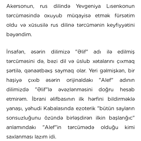
Akersonun, rus dilində Yevgeniya Lısenkonun
tərcüməsində oxuyub müqayisə etmək fürsətim
oldu və xüsusilə rus dilinə tərcümənin keyfiyyətini
bəyəndim.
İnsafən, əsərin dilimizə "Əlif" adı ilə edilmiş
tərcüməsini də, bəzi dil və üslub xətalarını çıxmaq
şərtilə, qənaətbəxş saymaq olar. Yeri gəlmişkən, bir
haşiyə çıxıb əsərin orijinaldakı "Alef" adının
dilimizdə "Əlif"lə əvəzlənməsini doğru hesab
etmirəm. İbrani əlifbasının ilk hərfini bildirməklə
yanaşı, yəhudi Kabalasında ezoterik "bütün sayların
sonsuzluğunu özündə birləşdirən ilkin başlanğıc"
anlamındakı "Alef"in tərcümədə olduğu kimi
saxlanması lazım idi.