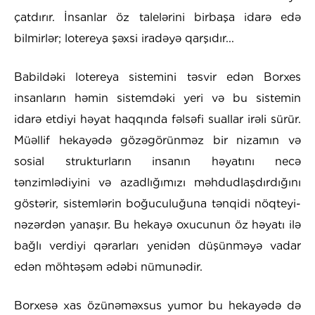
çatdırır. İnsanlar öz talelərini birbaşa idarə edə
bilmirlər; lotereya şəxsi iradəyə qarşıdır...
Babildəki lotereya sistemini təsvir edən Borxes
insanların həmin sistemdəki yeri və bu sistemin
idarə etdiyi həyat haqqında fəlsəfi suallar irəli sürür.
Müəllif hekayədə gözəgörünməz bir nizamın və
sosial strukturların insanın həyatını necə
tənzimlədiyini və azadlığımızı məhdudlaşdırdığını
göstərir, sistemlərin boğuculuğuna tənqidi nöqteyi-
nəzərdən yanaşır. Bu hekayə oxucunun öz həyatı ilə
bağlı verdiyi qərarları yenidən düşünməyə vadar
edən möhtəşəm ədəbi nümunədir.
Borxesə xas özünəməxsus yumor bu hekayədə də