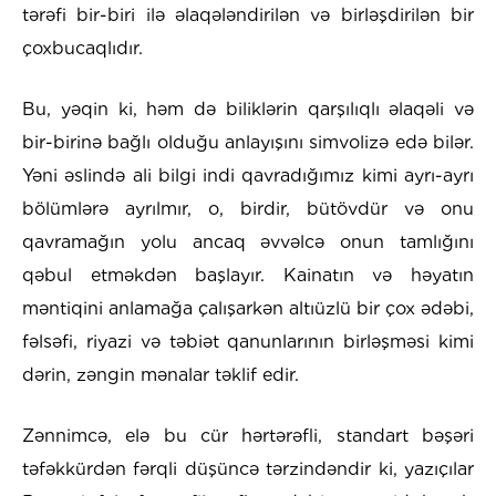
tərəfi bir-biri ilə əlaqələndirilən və birləşdirilən bir
çoxbucaqlıdır.
Bu, yəqin ki, həm də biliklərin qarşılıqlı əlaqəli və
bir-birinə bağlı olduğu anlayışını simvolizə edə bilər.
Yəni əslində ali bilgi indi qavradığımız kimi ayrı-ayrı
bölümlərə ayrılmır, o, birdir, bütövdür və onu
qavramağın yolu ancaq əvvəlcə onun tamlığını
qəbul etməkdən başlayır. Kainatın və həyatın
məntiqini anlamağa çalışarkən altıüzlü bir çox ədəbi,
fəlsəfi, riyazi və təbiət qanunlarının birləşməsi kimi
dərin, zəngin mənalar təklif edir.
Zənnimcə, elə bu cür hərtərəfli, standart bəşəri
təfəkkürdən fərqli düşüncə tərzindəndir ki, yazıçılar