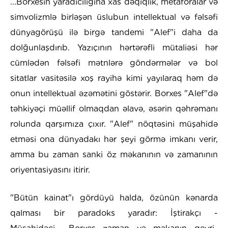
...Borxesin yaradıcılığına xas dəqiqlik, metaforalar və
simvolizmlə birləşən üslubun intellektual və fəlsəfi
dünyagörüşü ilə birgə tandemi "Alef"i daha da
dolğunlaşdırıb. Yazıçının hərtərəfli mütaliəsi hər
cümlədən fəlsəfi mətnlərə göndərmələr və bol
sitatlar vasitəsilə xoş rayihə kimi yayılaraq həm də
onun intellektual əzəmətini göstərir. Borxes "Alef"də
təhkiyəçi müəllif olmaqdan əlavə, əsərin qəhrəmanı
rolunda qarşımıza çıxır. "Alef" nöqtəsini müşahidə
etməsi ona dünyadakı hər şeyi görmə imkanı verir,
amma bu zaman sanki öz məkanının və zamanının
oriyentasiyasını itirir.
"Bütün kainat"ı gördüyü halda, özünün kənarda
qalması bir paradoks yaradır: İştirakçı -