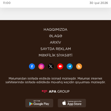
11:00
30 iyul 2026
HAQQIMIZDA
ƏLAQƏ
ARXİV
SAYTDA REKLAM
MƏXFİLİK SİYASƏTİ
Məlumatdan istifadə etdikdə istinad mütləqdir. Məlumat internet
səhifələrində istifadə edildikdə müvafiq keçidin qoyulması mütləqdir.