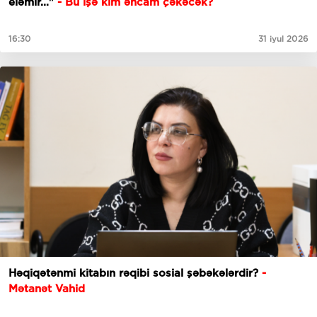
eləmir…"
- Bu işə kim əncam çəkəcək?
16:30
31 iyul 2026
Həqiqətənmi kitabın rəqibi sosial şəbəkələrdir?
-
Mətanət Vahid