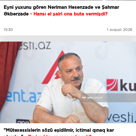
Eyni yuxunu görən Nəriman Həsənzadə və Şahmar
Əkbərzadə
- Hansı el şairi ona buta vermişdi?
15:30
1 avqust 2026
"Mütəxəssislərin sözü eşidilmir, ictimai qınaq kar