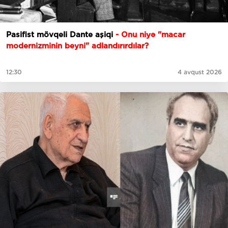
Pasifist mövqeli Dante aşiqi
- Onu niyə "macar
modernizminin beyni" adlandırırdılar?
12:30
4 avqust 2026