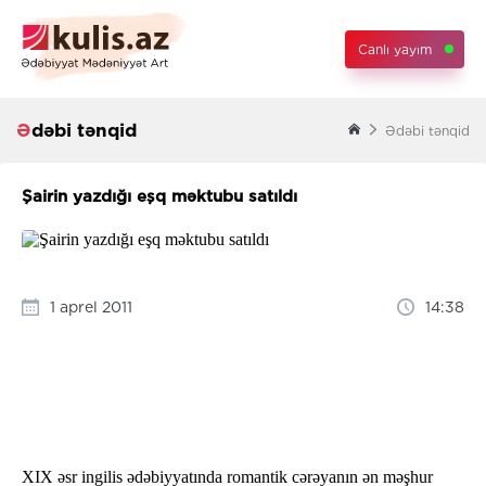
Canlı yayım
Ədəbi tənqid
Ədəbi tənqid
Şairin yazdığı eşq məktubu satıldı
1 aprel 2011
14:38
XIX əsr ingilis ədəbiyyatında romantik cərəyanın ən məşhur