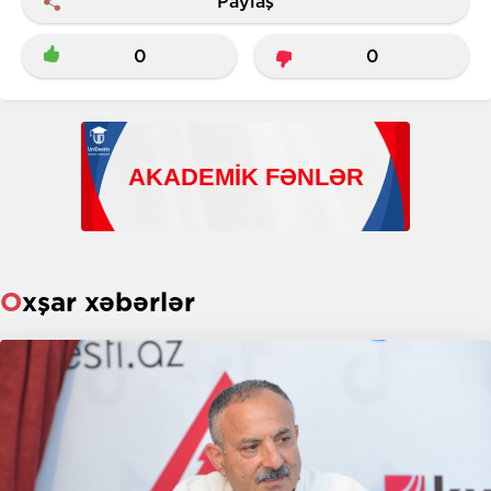
Paylaş
0
0
Oxşar xəbərlər