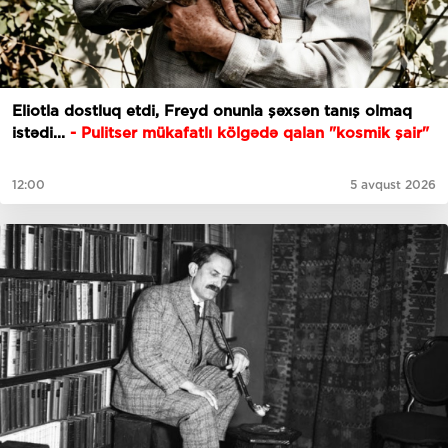
Eliotla dostluq etdi, Freyd onunla şəxsən tanış olmaq
istədi...
- Pulitser mükafatlı kölgədə qalan "kosmik şair"
12:00
5 avqust 2026