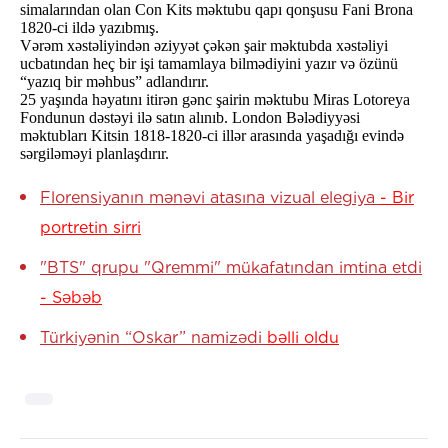
simalarından olan Con Kits məktubu qapı qonşusu Fani Brona
1820-ci ildə yazıbmış.
Vərəm xəstəliyindən əziyyət çəkən şair məktubda xəstəliyi
ucbatından heç bir işi tamamlaya bilmədiyini yazır və özünü
“yazıq bir məhbus” adlandırır.
25 yaşında həyatını itirən gənc şairin məktubu Miras Lotoreya
Fondunun dəstəyi ilə satın alınıb. London Bələdiyyəsi
məktubları Kitsin 1818-1820-ci illər arasında yaşadığı evində
sərgiləməyi planlaşdırır.
Florensiyanın mənəvi atasına vizual elegiya
- Bir
portretin sirri
"BTS" qrupu "Qremmi" mükafatından imtina etdi
- Səbəb
Türkiyənin “Oskar” namizədi
bəlli oldu