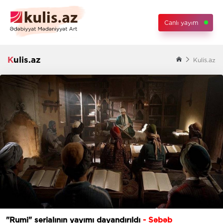
Canlı yayım
Kulis.az
Kulis.az
"Rumi" serialının yayımı dayandırıldı
- Səbəb