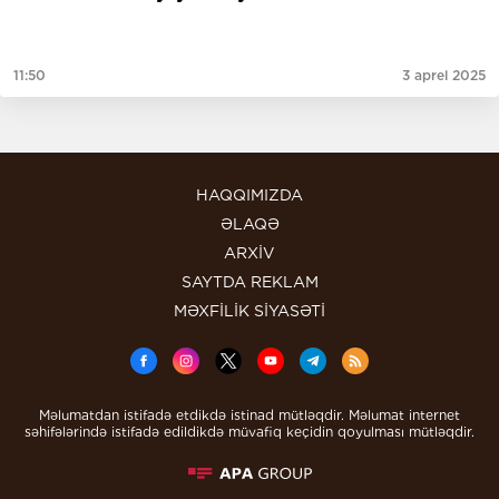
11:50
3 aprel 2025
HAQQIMIZDA
ƏLAQƏ
ARXİV
SAYTDA REKLAM
MƏXFİLİK SİYASƏTİ
Məlumatdan istifadə etdikdə istinad mütləqdir. Məlumat internet
səhifələrində istifadə edildikdə müvafiq keçidin qoyulması mütləqdir.