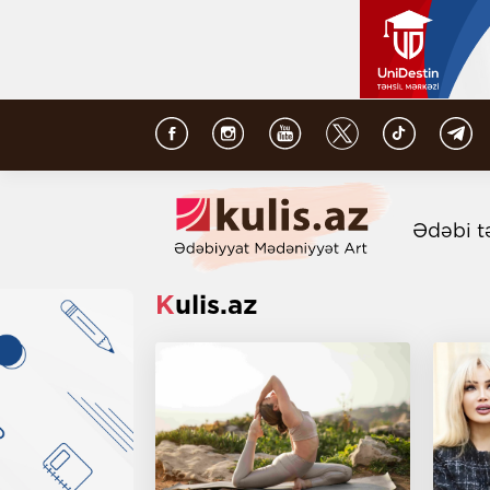
Ədəbi t
Kulis.az