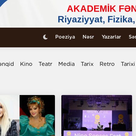
Poeziya
Nəsr
Yazarlar
Sə
ənqid
Kino
Teatr
Media
Tarix
Retro
Tarix