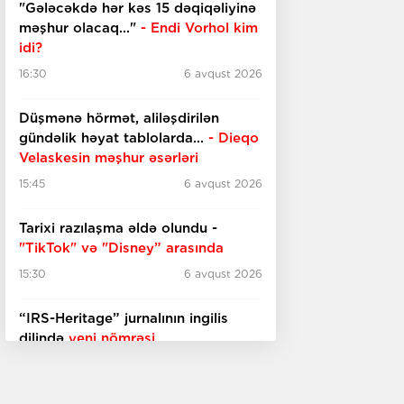
"Gələcəkdə hər kəs 15 dəqiqəliyinə
məşhur olacaq..."
- Endi Vorhol kim
idi?
16:30
6 avqust 2026
Düşmənə hörmət, aliləşdirilən
gündəlik həyat tablolarda...
-
Dieqo
Velaskesin məşhur əsərləri
15:45
6 avqust 2026
Tarixi razılaşma əldə olundu -
"TikTok" və "Disney” arasında
15:30
6 avqust 2026
“IRS-Heritage” jurnalının ingilis
dilində
yeni nömrəsi
15:15
6 avqust 2026