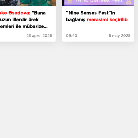
ykə Əsədova:
"Buna
“Nine Senses Fest”in
uzun illərdir ürək
bağlanış
mərasimi keçirilib
emləri ilə mübarizə
ıram"
- Müsahibə
23 aprel 2026
09:40
5 may 2025