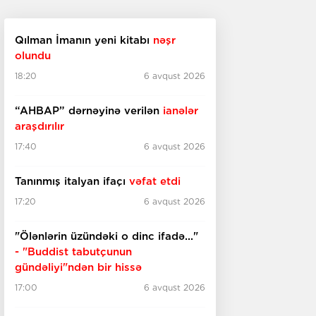
Qılman İmanın yeni kitabı
nəşr
olundu
18:20
6 avqust 2026
“AHBAP” dərnəyinə verilən
ianələr
araşdırılır
17:40
6 avqust 2026
Tanınmış italyan ifaçı
vəfat etdi
17:20
6 avqust 2026
"Ölənlərin üzündəki o dinc ifadə..."
- "Buddist tabutçunun
gündəliyi"ndən bir hissə
17:00
6 avqust 2026