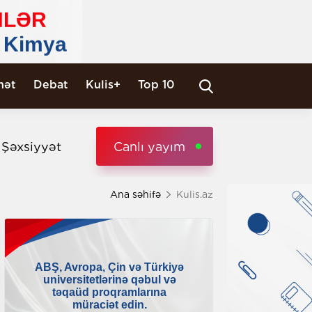
nət
Debat
Kulis+
Top 10
i Şəxsiyyət
Canlı yayım
Ana səhifə
Kulis.az