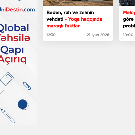
Bədən, ruh və zehnin
Məle
vəhdəti
- Yoqa haqqında
görə 
maraqlı faktlar
probl
apar
12:30
21 iyun 2026
10:00