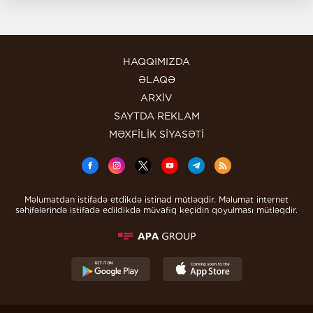
HAQQIMIZDA
ƏLAQƏ
ARXİV
SAYTDA REKLAM
MƏXFİLİK SİYASƏTİ
Məlumatdan istifadə etdikdə istinad mütləqdir. Məlumat internet
səhifələrində istifadə edildikdə müvafiq keçidin qoyulması mütləqdir.