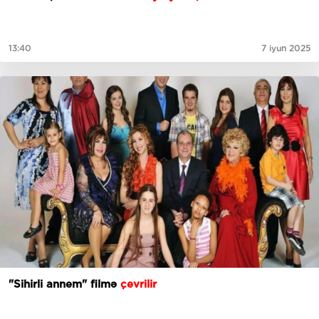
13:40
7 iyun 2025
"Sihirli annem" filmə
çevrilir