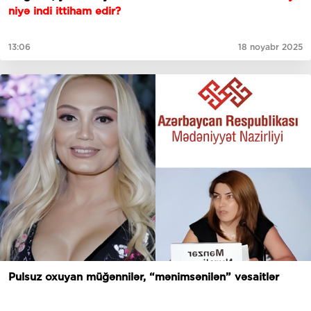
niyə indi ittiham edir?
13:06
18 noyabr 2025
Pulsuz oxuyan müğənnilər, “mənimsənilən” vəsaitlər