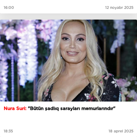
16:00
12 noyabr 2025
Nura Suri:
"Bütün şadlıq sarayları məmurlarındır"
18:35
18 aprel 2025