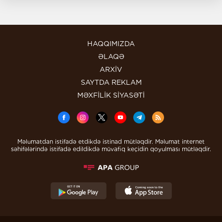
HAQQIMIZDA
ƏLAQƏ
ARXİV
SAYTDA REKLAM
MƏXFİLİK SİYASƏTİ
Məlumatdan istifadə etdikdə istinad mütləqdir. Məlumat internet
səhifələrində istifadə edildikdə müvafiq keçidin qoyulması mütləqdir.