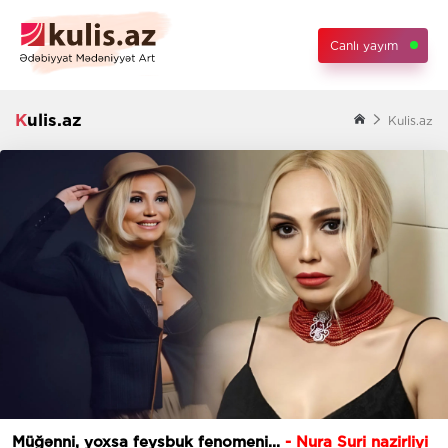
Canlı yayım
Kulis.az
Kulis.az
Müğənni, yoxsa feysbuk fenomeni...
- Nura Suri nazirliyi