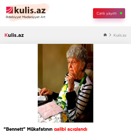
Canlı yayım
Kulis.az
Kulis.az
“Bennett” Mükafatının
qalibi açıqlandı