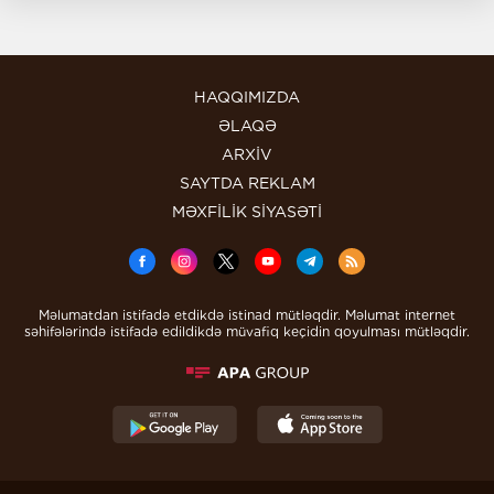
HAQQIMIZDA
ƏLAQƏ
ARXİV
SAYTDA REKLAM
MƏXFİLİK SİYASƏTİ
Məlumatdan istifadə etdikdə istinad mütləqdir. Məlumat internet
səhifələrində istifadə edildikdə müvafiq keçidin qoyulması mütləqdir.