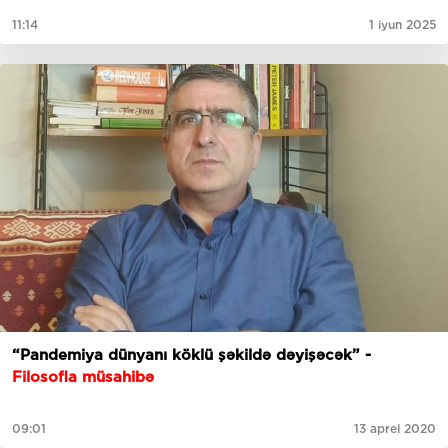
11:14
1 iyun 2025
“Pandemiya dünyanı köklü şəkildə dəyişəcək” -
Filosofla müsahibə
09:01
13 aprel 2020