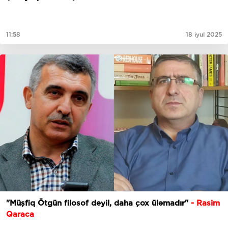
11:58
18 iyul 2025
"Müşfiq Ötgün filosof deyil, daha çox üləmadır"
- Rasim
Qaraca