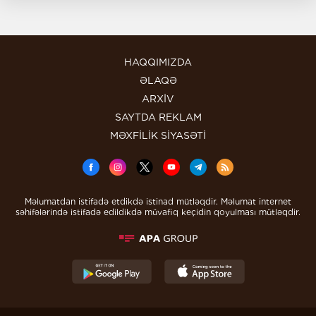
HAQQIMIZDA
ƏLAQƏ
ARXİV
SAYTDA REKLAM
MƏXFİLİK SİYASƏTİ
Məlumatdan istifadə etdikdə istinad mütləqdir. Məlumat internet
səhifələrində istifadə edildikdə müvafiq keçidin qoyulması mütləqdir.