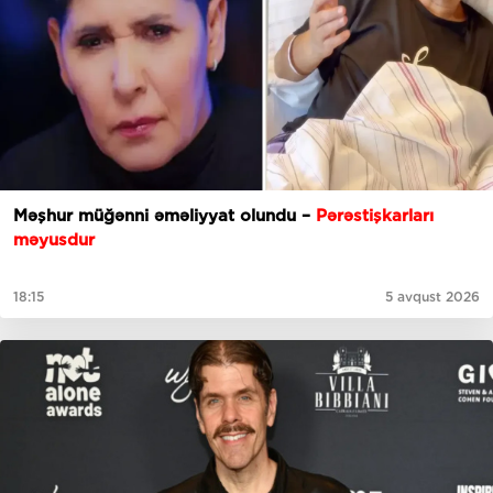
Məşhur müğənni əməliyyat olundu –
Pərəstişkarları
məyusdur
18:15
5 avqust 2026