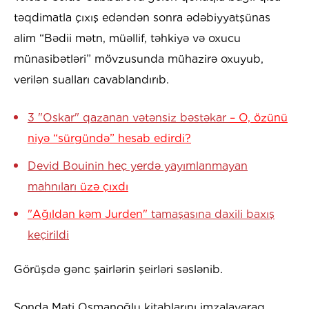
təqdimatla çıxış edəndən sonra ədəbiyyatşünas
alim “Bədii mətn, müəllif, təhkiyə və oxucu
münasibətləri” mövzusunda mühazirə oxuyub,
verilən sualları cavablandırıb.
3 "Oskar" qazanan vətənsiz bəstəkar
– O, özünü
niyə “sürgündə” hesab edirdi?
Devid Bouinin heç yerdə yayımlanmayan
mahnıları
üzə çıxdı
"Ağıldan kəm Jurden"
tamaşasına daxili baxış
keçirildi
Görüşdə gənc şairlərin şeirləri səslənib.
Sonda Məti Osmanoğlu kitablarını imzalayaraq