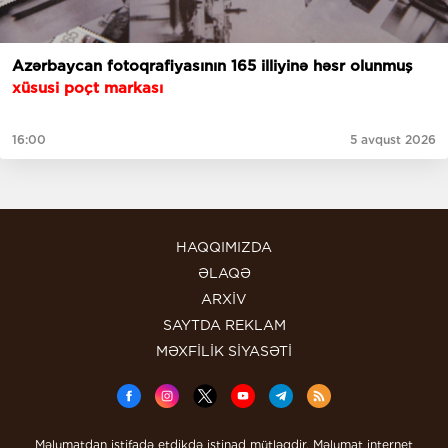
Azərbaycan fotoqrafiyasının 165 illiyinə həsr olunmuş
xüsusi poçt markası
16:00
5 avqust 2026
HAQQIMIZDA
ƏLAQƏ
ARXİV
SAYTDA REKLAM
MƏXFİLİK SİYASƏTİ
Məlumatdan istifadə etdikdə istinad mütləqdir. Məlumat internet