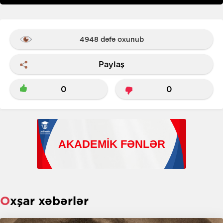
4948 dəfə oxunub
Paylaş
0
0
Oxşar xəbərlər