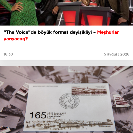
“The Voice”də böyük format dəyişikliyi –
Məşhurlar
yarışacaq?
16:30
5 avqust 2026