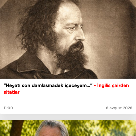
"Həyatı son damlasınadək içəcəyəm..."
- İngilis şairdən
sitatlar
11:00
6 avqust 2026