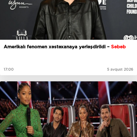
Amerikalı fenomen xəstəxanaya yerləşdirildi –
Səbəb
17:00
5 avqust 2026