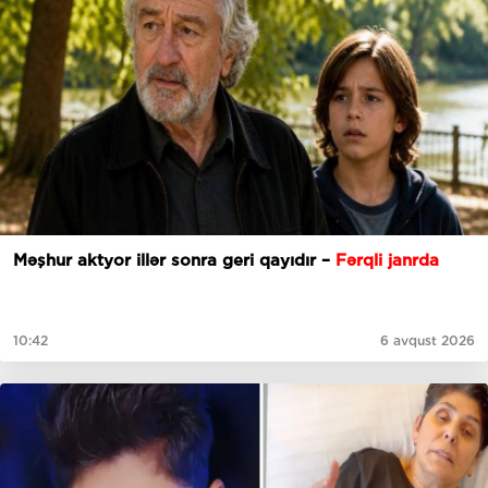
Məşhur aktyor illər sonra geri qayıdır –
Fərqli janrda
10:42
6 avqust 2026