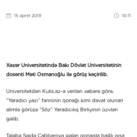
15 aprel 2019
10:11
Xəzər Universitetində
Bakı Dövlət Universitetinin
dosenti Məti Osmanoğlu ilə görüş keçirilib.
Universitetdən Kulis.az-a verilən xəbərə görə,
“Yaradıcı yazı” fənninin qonağı kimi dəvət olunan
alimlə görüşə “Söz” Yaradıcılıq Birliyinin üzvləri
gəlib.
Tələbə Səidə Cabbarova gələn qonaqla bağlı qısa