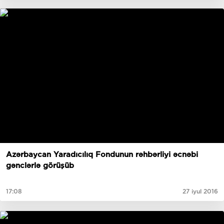
Azərbaycan Yaradıcılıq Fondunun rəhbərliyi əcnəbi
gənclərlə görüşüb
17:08
27 iyul 2016