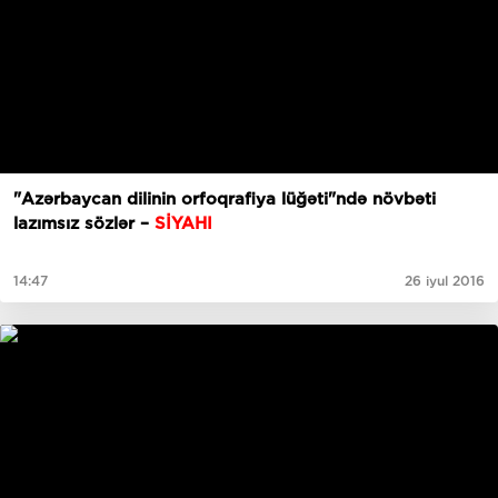
"Azərbaycan dilinin orfoqrafiya lüğəti"ndə növbəti
lazımsız sözlər –
SİYAHI
14:47
26 iyul 2016