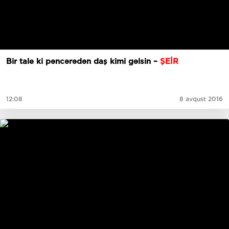
Bir tale ki pəncərədən daş kimi gəlsin –
ŞEİR
12:08
8 avqust 2016