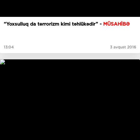
“Yoxsulluq da terrorizm kimi təhlükədir” -
MÜSAHİBƏ
13:04
3 avqust 2016