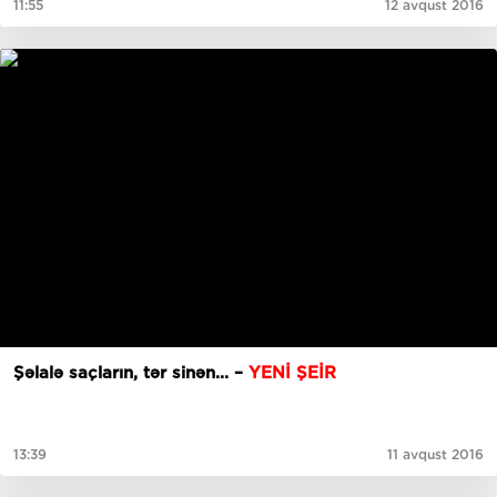
11:55
12 avqust 2016
Şəlalə saçların, tər sinən... –
YENİ ŞEİR
13:39
11 avqust 2016