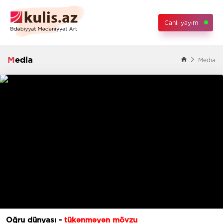
Canlı yayım
Media
Media
Oğru dünyası -
tükənməyən mövzu