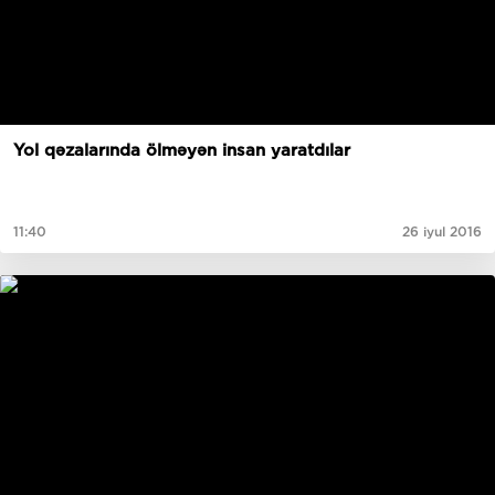
Yol qəzalarında ölməyən insan yaratdılar
11:40
26 iyul 2016