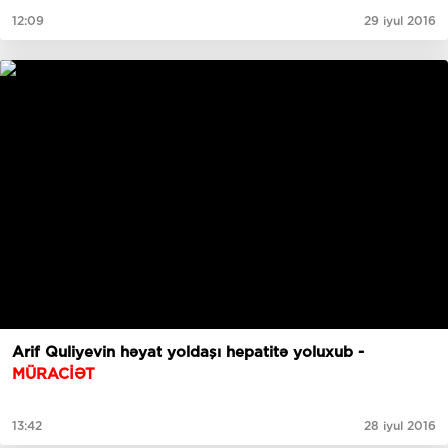
12:09
29 iyul 2016
Arif Quliyevin həyat yoldaşı hepatitə yoluxub -
MÜRACİƏT
13:42
28 iyul 2016