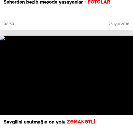
Şəhərdən bezib meşədə yaşayanlar -
FOTOLAR
08:30
25 iyul 2016
Sevgilini unutmağın on yolu
ZƏMANƏTLİ