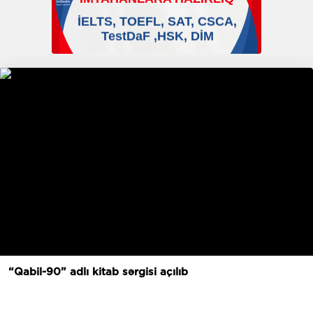
“Qabil-90” adlı kitab sərgisi açılıb