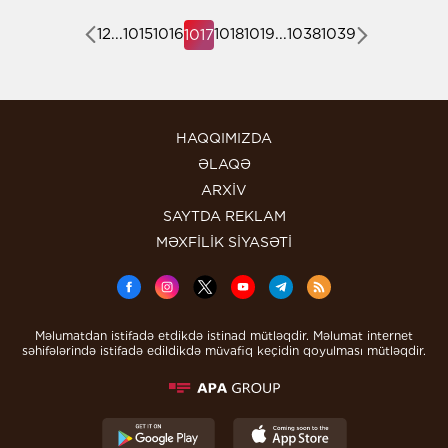
1
2
...
1015
1016
1018
1019
...
1038
1039
1017
HAQQIMIZDA
ƏLAQƏ
ARXİV
SAYTDA REKLAM
MƏXFİLİK SİYASƏTİ
Məlumatdan istifadə etdikdə istinad mütləqdir. Məlumat internet
səhifələrində istifadə edildikdə müvafiq keçidin qoyulması mütləqdir.