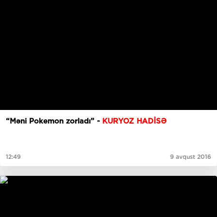
“Məni Pokemon zorladı” -
KURYOZ HADİSƏ
12:49
9 avqust 2016