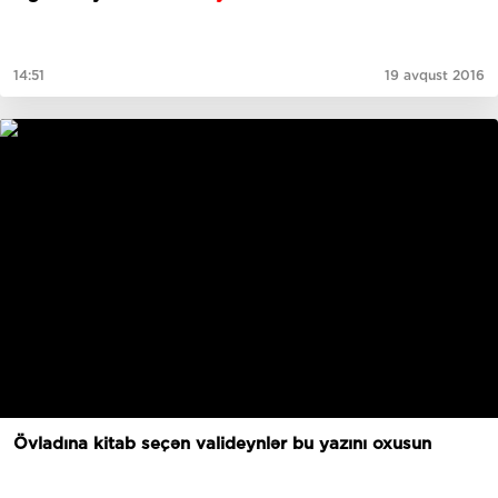
14:51
19 avqust 2016
Övladına kitab seçən valideynlər bu yazını oxusun