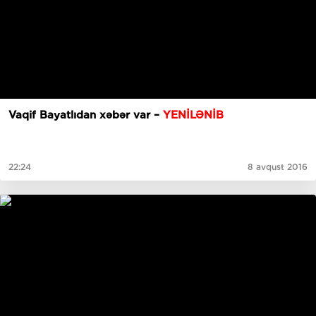
Vaqif Bayatlıdan xəbər var –
YENİLƏNİB
22:24
8 avqust 2016