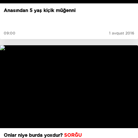
Anasından 5 yaş kiçik müğənni
09:00
1 avqust 2016
Onlar niyə burda yoxdur?
SORĞU