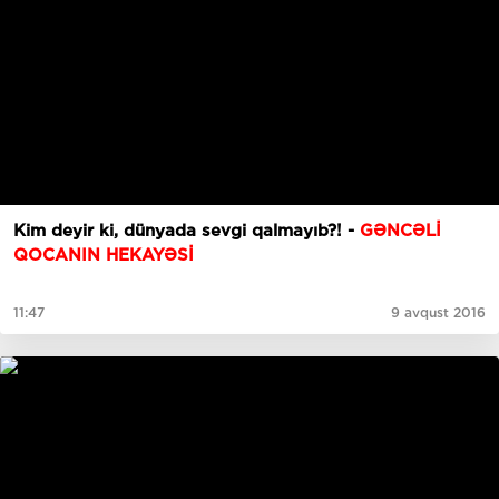
Kim deyir ki, dünyada sevgi qalmayıb?! -
GƏNCƏLİ
QOCANIN HEKAYƏSİ
11:47
9 avqust 2016