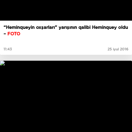
“Heminqueyin oxşarları” yarışının qalibi Heminquey oldu
–
FOTO
11:43
25 iyul 2016