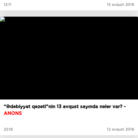
12:11
15 avqust 2016
“Ədəbiyyat qəzeti”nin 13 avqust sayında nələr var? -
ANONS
22:16
12 avqust 2016