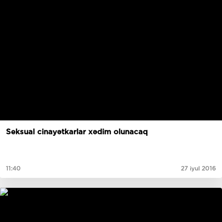
Seksual cinayətkarlar xədim olunacaq
11:40
27 iyul 2016