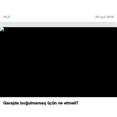
15:21
29 iyul 2016
Qarajda boğulmamaq üçün nə etməli?