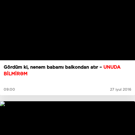
Gördüm ki, nənəm babamı balkondan atır –
UNUDA
BİLMİRƏM
09:00
27 iyul 2016