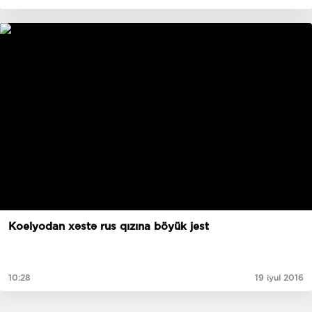
Koelyodan xəstə rus qızına böyük jest
10:28
19 iyul 2016