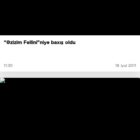
“Əzizim Fellini”niyə baxış oldu
11:30
18 iyul 2011