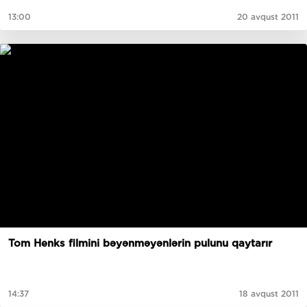
13:00
20 avqust 2011
Tom Henks filmini bəyənməyənlərin pulunu qaytarır
14:37
18 avqust 2011