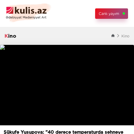
Canlı yayım
Kino
Kino
Şükufə Yusupova: "40 dərəcə temperaturda səhnəyə