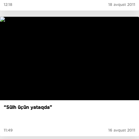
12:18
18 avqust 2011
“Sülh üçün yataqda”
11:49
16 avqust 2011