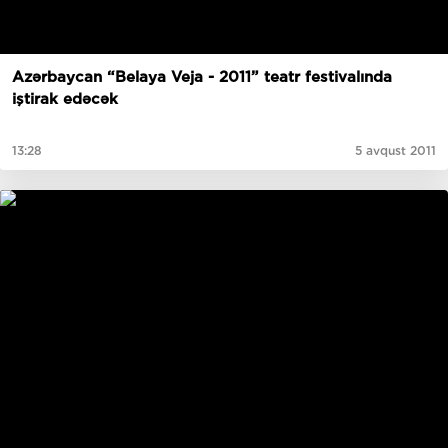
Azərbaycan “Belaya Veja - 2011” teatr festivalında
iştirak edəcək
13:28
5 avqust 2011