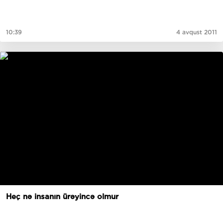
10:39
4 avqust 2011
Heç nə insanın ürəyincə olmur