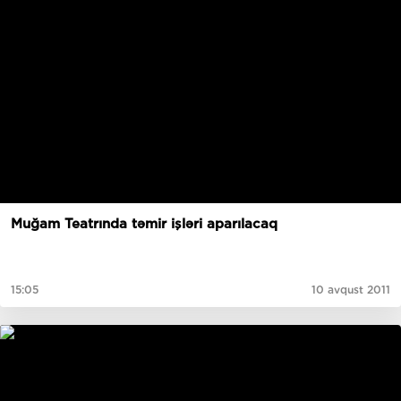
Muğam Teatrında təmir işləri aparılacaq
15:05
10 avqust 2011