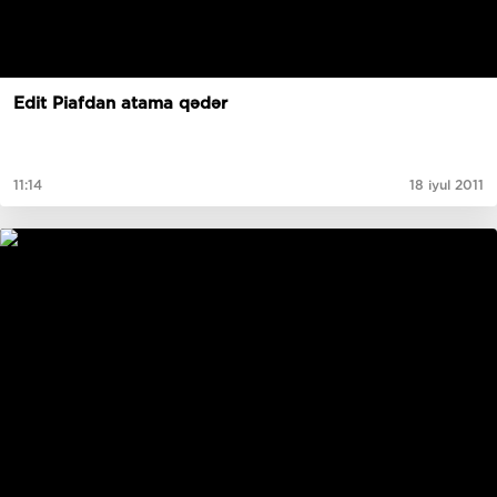
Edit Piafdan atama qədər
11:14
18 iyul 2011