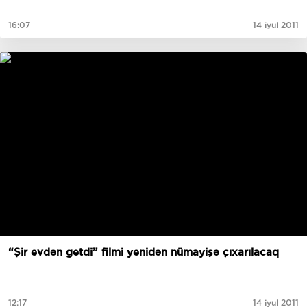
16:07
14 iyul 2011
“Şir evdən getdi” filmi yenidən nümayişə çıxarılacaq
12:17
14 iyul 2011