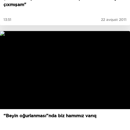
çıxmışam"
13:51
22 avqust 2011
“Bəyin oğurlanması”nda biz hamımız varıq