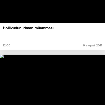
Hollivudun idman müəmması
12:00
6 avqust 2011