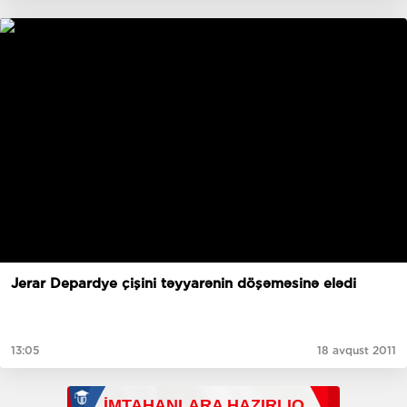
Jerar Depardye çişini təyyarənin döşəməsinə elədi
13:05
18 avqust 2011