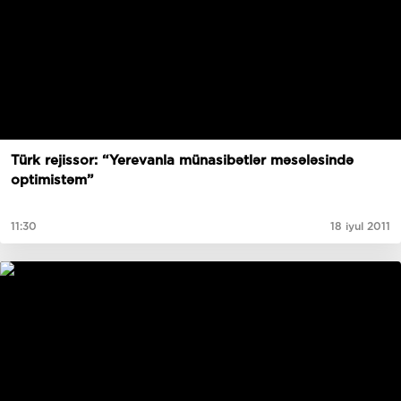
Türk rejissor: “Yerevanla münasibətlər məsələsində
optimistəm”
11:30
18 iyul 2011