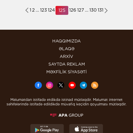
1
2
...
123
124
126
127
...
130
131
125
HAQQIMIZDA
ƏLAQƏ
ARXİV
SAYTDA REKLAM
MƏXFİLİK SİYASƏTİ
Məlumatdan istifadə etdikdə istinad mütləqdir. Məlumat internet
səhifələrində istifadə edildikdə müvafiq keçidin qoyulması mütləqdir.