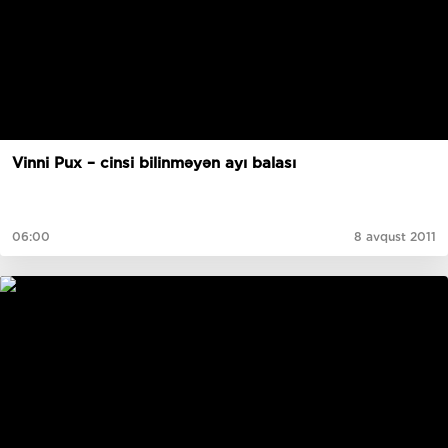
Vinni Pux – cinsi bilinməyən ayı balası
06:00
8 avqust 2011