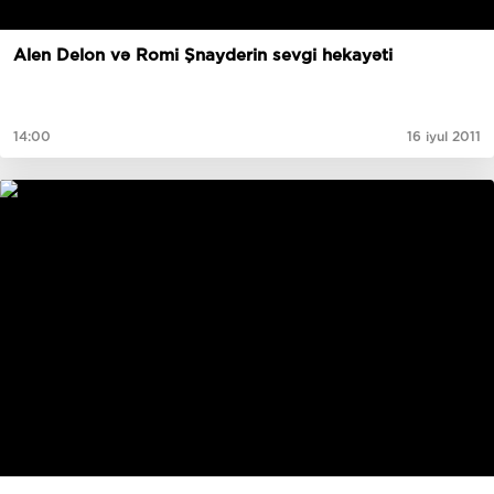
Alen Delon və Romi Şnayderin sevgi hekayəti
14:00
16 iyul 2011