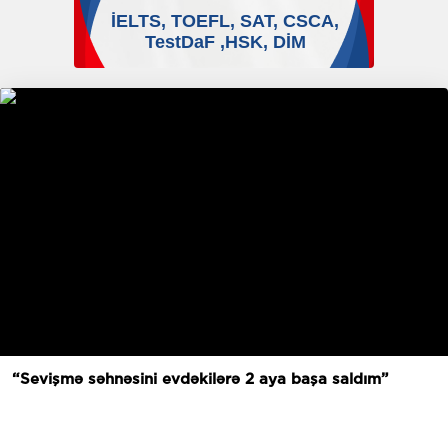
“Sevişmə səhnəsini evdəkilərə 2 aya başa saldım”