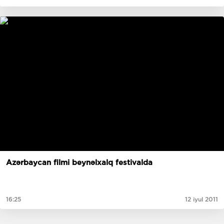
Azərbaycan filmi beynəlxalq festivalda
16:25
12 iyul 2011