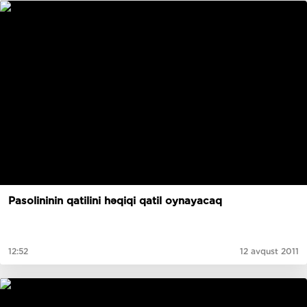
Pasolininin qatilini həqiqi qatil oynayacaq
12:52
12 avqust 2011