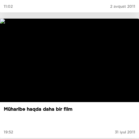
11:02
2 avqust 2011
Müharibə haqda daha bir film
19:52
31 iyul 2011