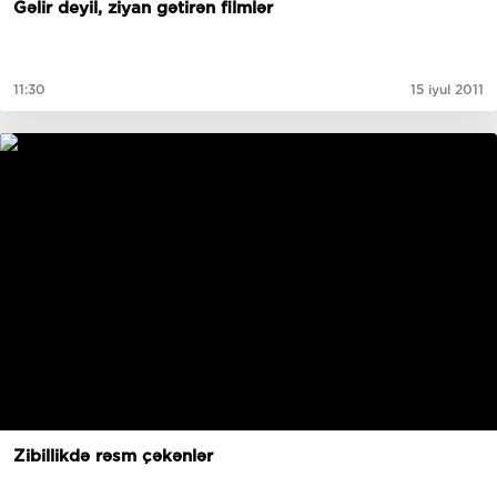
Gəlir deyil, ziyan gətirən filmlər
11:30
15 iyul 2011
Zibillikdə rəsm çəkənlər