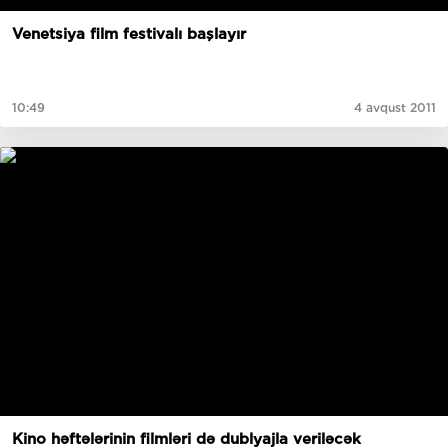
Venetsiya film festivalı başlayır
10:49
4 avqust 2011
Kino həftələrinin filmləri də dublyajla veriləcək