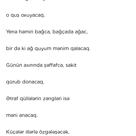
o quş oxuyacaq.
Yenə həmin bağca, bağçada ağac,
bir də ki ağ quyum mənim qalacaq.
Günün axırında şəffafca, sakit
qürub donacaq.
Ətraf qüllələrin zəngləri isə
məni anacaq.
Küçələr illərlə özgələşəcək,