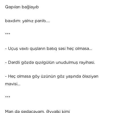
Qapıları bağlayıb
baxdım: yalnız parıltı....
***
- Uçuş vaxtı quşların batıq səsi heç olmasa...
- Dərdli gözdə qızılgülün unudulmuş rayihəsi.
- Heç olmasa göy üzünün göz yaşında öləziyən
mavisi...
***
Mən də gedəcəyəm. Əvvəlki kimi