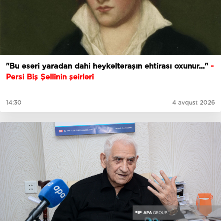
"Bu əsəri yaradan dahi heykəltəraşın ehtirası oxunur..."
-
Persi Biş Şellinin şeirləri
14:30
4 avqust 2026