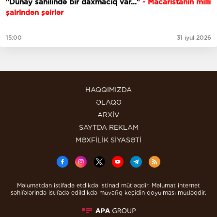
"Dunay sahilində bir daxmacıq var..."
- Macarıstanın milli
şairindən şeirlər
15:00
31 iyul 2026
HAQQIMIZDA
ƏLAQƏ
ARXİV
SAYTDA REKLAM
MƏXFİLİK SİYASƏTİ
Məlumatdan istifadə etdikdə istinad mütləqdir. Məlumat internet
səhifələrində istifadə edildikdə müvafiq keçidin qoyulması mütləqdir.