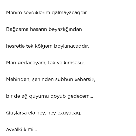
Mənim sevdiklərim qalmayacaqdır.
Bağçama hasarın bəyazlığından
həsrətlə tək kölgəm boylanacaqdır.
Mən gedəcəyəm, tək və kimsəsiz.
Mehindən, şehindən sübhün xəbərsiz,
bir də ağ quyumu qoyub gedəcəm...
Quşlarsa elə hey, hey oxuyacaq,
əvvəlki kimi...