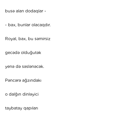
busə alan dodaqlar -
- bax, bunlar olacaqdır.
Royal, bax, bu səmirsiz
gecədə olduğutək
yenə də səslənəcək.
Pəncərə ağzındakı
o dalğın dinləyici
taybatay qapıları