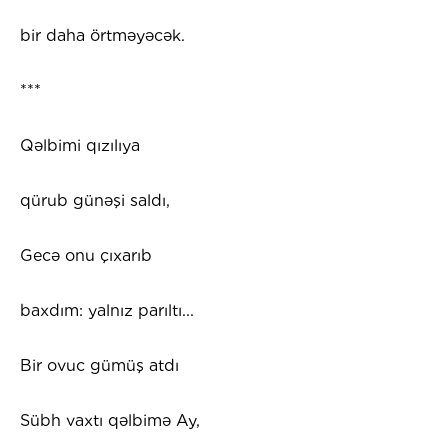
bir daha örtməyəcək.
***
Qəlbimi qızılıya
qürub günəşi saldı,
Gecə onu çıxarıb
baxdım: yalnız parıltı...
Bir ovuc gümüş atdı
Sübh vaxtı qəlbimə Ay,