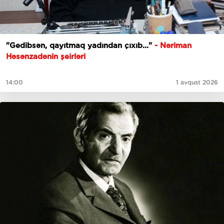
"Gedibsәn, qayıtmaq yadından çıxıb..."
- Nəriman
Həsənzadənin şeirləri
14:00
1 avqust 2026