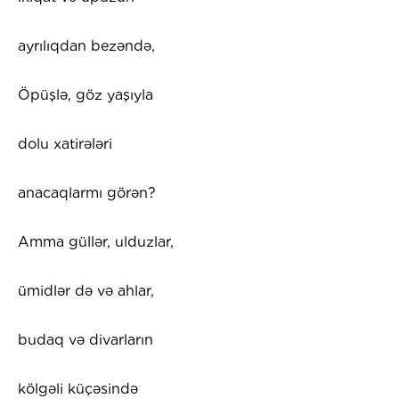
ayrılıqdan bezəndə,
Öpüşlə, göz yaşıyla
dolu xatirələri
anacaqlarmı görən?
Amma güllər, ulduzlar,
ümidlər də və ahlar,
budaq və divarların
kölgəli küçəsində