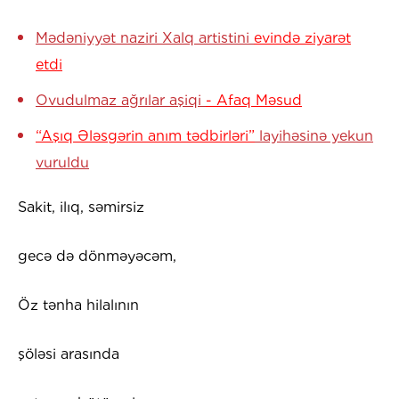
Mədəniyyət naziri Xalq artistini
evində ziyarət
etdi
Ovudulmaz ağrılar aşiqi
- Afaq Məsud
“Aşıq Ələsgərin anım tədbirləri”
layihəsinə yekun
vuruldu
Sakit, ilıq, səmirsiz
gecə də dönməyəcəm,
Öz tənha hilalının
şöləsi arasında