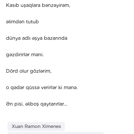
Kasıb uşaqlara bənzəyirəm,
əlimdən tutub
dünya adlı əşya bazarında
gəzdirirlər məni.
Dörd olur gözlərim,
o qədər qüssə verirlər ki mənə.
Ən pisi, əliboş qaytarırlar...
Xuan Ramon Ximenes