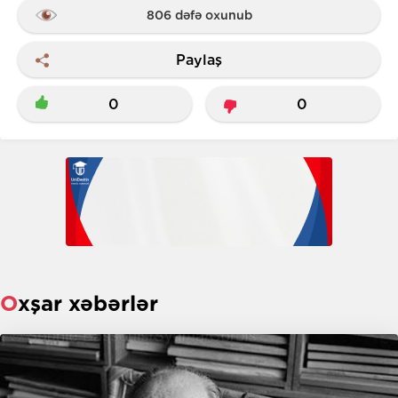
806 dəfə oxunub
Paylaş
0
0
Oxşar xəbərlər