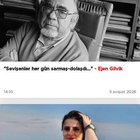
"Sevişənlər hər gün sarmaş-dolaşdı..."
- Ejen Gilvik
14:10
5 avqust 2026