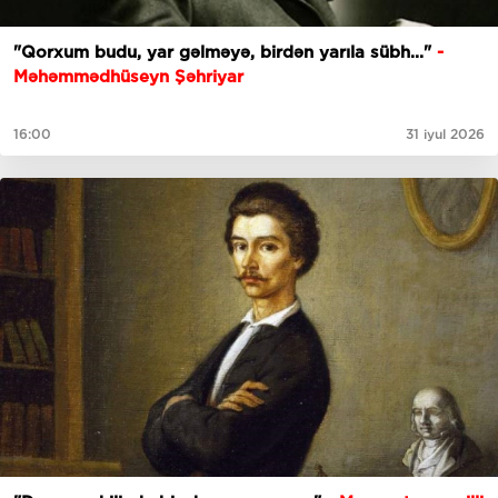
"Qorxum budu, yar gəlməyə, birdən yarıla sübh..."
-
Məhəmmədhüseyn Şəhriyar
16:00
31 iyul 2026