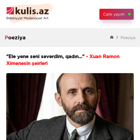
Canlı yayım
Poeziya
Poeziya
"Elə yenə səni sevərdim, qadın..."
- Xuan Ramon
Ximenesin şeirləri