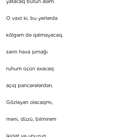
yatacaq bütün aləm.
O vaxt ki, bu yerlərdə
kölgəm də qalmayacaq,
sərin hava şırnağı
ruhum üçün axacaq
açıq pəncərələrdən.
Gözləyən olacaqmı,
məni, düzü, bilmirəm
ikiqat və upuzun