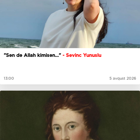
"Sən də Allah kimisən..."
- Sevinc Yunuslu
13:00
5 avqust 2026