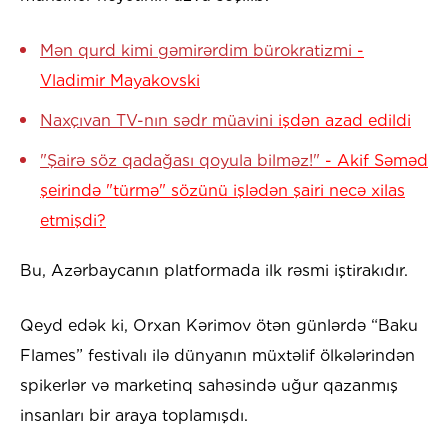
Mən qurd kimi gəmirərdim bürokratizmi
-
Vladimir Mayakovski
Naxçıvan TV-nın sədr müavini
işdən azad edildi
"Şairə söz qadağası qoyula bilməz!"
- Akif Səməd
şeirində "türmə" sözünü işlədən şairi necə xilas
etmişdi?
Bu, Azərbaycanın platformada ilk rəsmi iştirakıdır.
Qeyd edək ki, Orxan Kərimov ötən günlərdə “Baku
Flames” festivalı ilə dünyanın müxtəlif ölkələrindən
spikerlər və marketinq sahəsində uğur qazanmış
insanları bir araya toplamışdı.