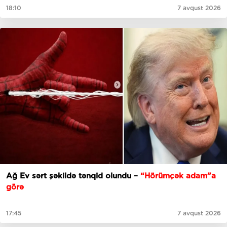
18:10
7 avqust 2026
Ağ Ev sərt şəkildə tənqid olundu –
“Hörümçək adam”a
görə
17:45
7 avqust 2026