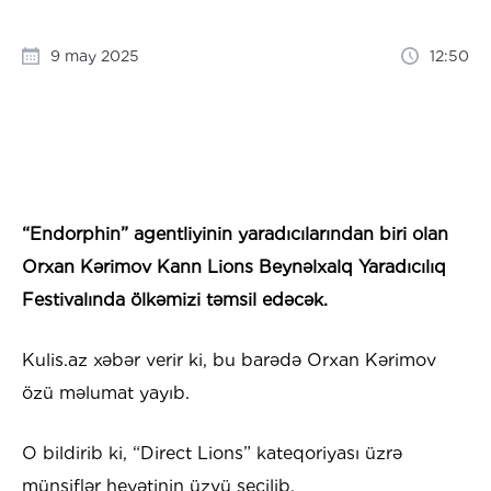
9 may 2025
12:50
“Endorphin” agentliyinin yaradıcılarından biri olan
Orxan Kərimov Kann Lions Beynəlxalq Yaradıcılıq
Festivalında ölkəmizi təmsil edəcək.
Kulis.az xəbər verir ki, bu barədə Orxan Kərimov
özü məlumat yayıb.
O bildirib ki, “Direct Lions” kateqoriyası üzrə
münsiflər heyətinin üzvü seçilib.