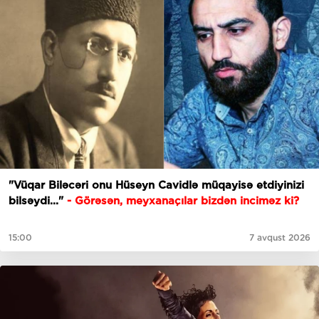
"Vüqar Biləcəri onu Hüseyn Cavidlə müqayisə etdiyinizi
bilsəydi..."
- Görəsən, meyxanaçılar bizdən inciməz ki?
15:00
7 avqust 2026