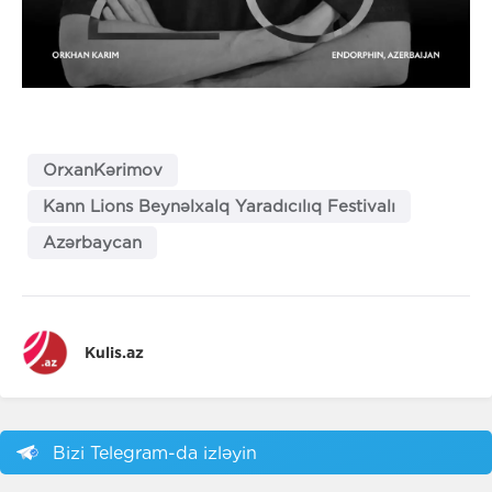
OrxanKərimov
Kann Lions Beynəlxalq Yaradıcılıq Festivalı
Azərbaycan
Kulis.az
Bizi Telegram-da izləyin