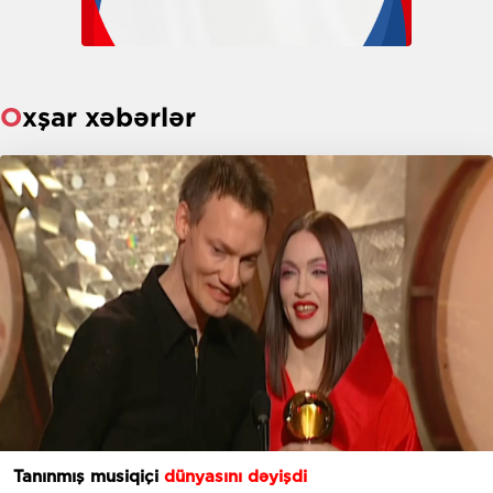
Oxşar xəbərlər
Tanınmış musiqiçi
dünyasını dəyişdi