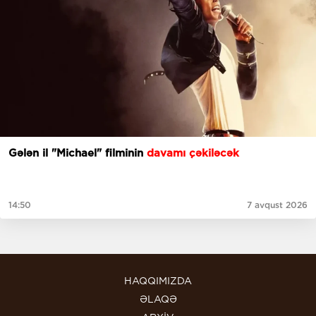
Gələn il "Michael" filminin
davamı çəkiləcək
14:50
7 avqust 2026
HAQQIMIZDA
ƏLAQƏ