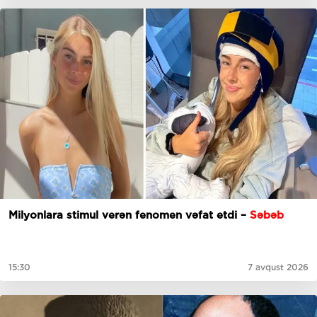
Milyonlara stimul verən fenomen vəfat etdi –
Səbəb
15:30
7 avqust 2026