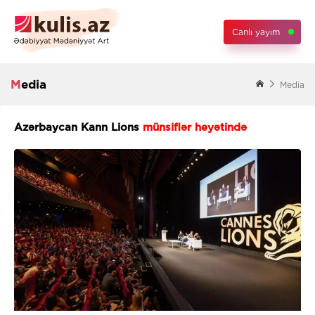
Canlı yayım
Media
Media
Azərbaycan Kann Lions
münsiflər heyətində