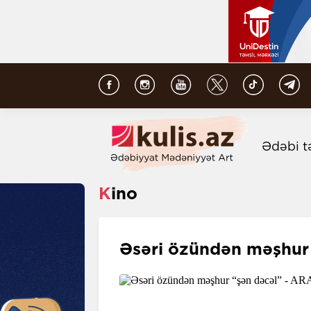
Ədəbi t
Kino
Əsəri özündən məşhur