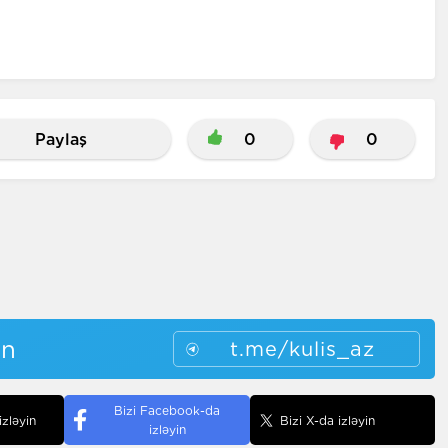
Paylaş
0
0
in
t.me/kulis_az
Bizi Facebook-da
izləyin
Bizi X-da izləyin
izləyin