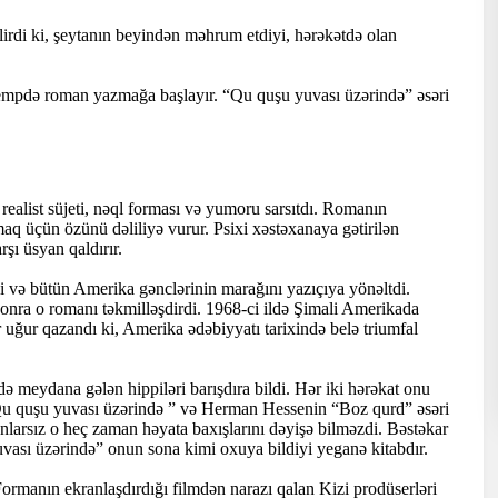
lirdi ki, şeytanın beyindən məhrum etdiyi, hərəkətdə olan
tempdə roman yazmağa başlayır. “Qu quşu yuvası üzərində” əsəri
realist süjeti, nəql forması və yumoru sarsıtdı. Romanın
 üçün özünü dəliliyə vurur. Psixi xəstəxanaya gətirilən
şı üsyan qaldırır.
di və bütün Amerika gənclərinin marağını yazıçıya yönəltdi.
onra o romanı təkmilləşdirdi. 1968-ci ildə Şimali Amerikada
 uğur qazandı ki, Amerika ədəbiyyatı tarixində belə triumfal
lərdə meydana gələn hippiləri barışdıra bildi. Hər iki hərəkat onu
Qu quşu yuvası üzərində ” və Herman Hessenin “Boz qurd” əsəri
unlarsız o heç zaman həyata baxışlarını dəyişə bilməzdi. Bəstəkar
vası üzərində” onun sona kimi oxuya bildiyi yeganə kitabdır.
Formanın ekranlaşdırdığı filmdən narazı qalan Kizi prodüserləri