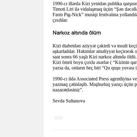
1990-cı illərdə Kizi yenidən publika qarşısı
Timoti Liri ilə vidalaşmaq üçün “Şən dəcəll
Farm Pig-Nick” musiqi festivalına yollandı
çıxdılar.
Narkoz altında ölüm
Kizi diabetdən əziyyət çəkirdi və insult ke
aşkarladılar. Həkimlər əməliyyat keçirərək 
saat sonra 66 yaşlı Kizi narkoz altında öldü.
Kizi ömrü boyu çoxlu əsərlər ( “Kizinin qar
yazsa da, onların heç biri “Qu quşu yuvası
1990-cı ildə Associated Press agentliyinə 
yazmaq çətinləşib. Məşhurluq yazıçı üçün pi
nəzarətdəsiniz”.
Sevda Sultanova