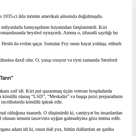
ə 1935-ci ildə mömin amerikalı ailəsində doğulmuşdu.
 milyonlarla həmyaşıdının həyatından fərqlənmirdi. Kizi
 komandasında beysbol oynayırdı. Amma o, üfunətli saydığı bu
Hesbi ilə evdən qaçır. Sonralar Fey onun həyat yoldaşı, etibarlı
kültəsinə daxil olur. O, yaxşı oxuyur və eyni zamanda Stenford
Tanrı”
kanı zəif idi. Kizi pul qazanmaq üçün veteran hospitalında
da könüllü olaraq “LSD”, “Meskalin” və başqa psixi preparatların
 təcrübələrdə könüllü iştirak edir.
normal olduğuna inanırdı. O düşünürdü ki, cəmiyyət bu insanlardan
ul olunan ümumi təsəvvürə uyğun gəlmədiyinə görə imtina edib.
eganə adam idi ki, onun dəli yox, bütün dəlilərdən ən qəribə