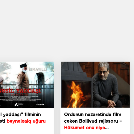
l yaddaşı” filminin
Ordunun nəzarətində film
əti
beynəlxalq uğuru
çəkən Bollivud rejissoru –
Hökumət onu niyə