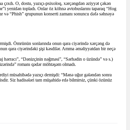
na çıxdı. O, dostu, yazıçı-psixoloq, xərçəngdən əziyyət çəkən
ər”i yenidən topladı. Onlar öz köhnə avtobuslarını taparaq “Hog
lar və “Phish” qrupunun konserti zamanı sonuncu dəfə səhnəyə
çirmişdi. Ömrünün sonlarında onun qara ciyərində xərçəng də
onun qara ciyərindəki şişi kəsdilər. Amma əməliyyatdan bir neçə
aj hərracı”, “Dənizçinin nəğməsi”, “Sərhədin o üzündə” və s.)
 üzərində” romanı qədər möhtəşəm olmadı.
verdiyi müsahibədə yazıçı demişdi: “Mənə uğur gələndən sonra
sdir. Siz hadisələri tam müşahidə edə bilmirsiz, çünki özünüz