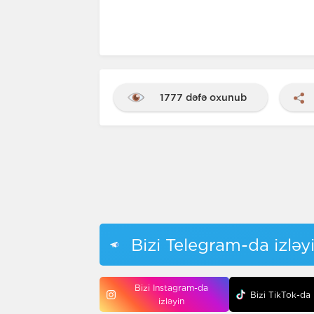
1777 dəfə oxunub
Bizi Telegram-da izləy
Bizi Instagram-da
Bizi TikTok-da 
izləyin