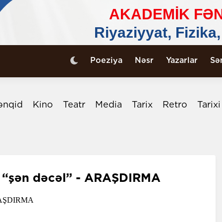
Poeziya
Nəsr
Yazarlar
Sə
ənqid
Kino
Teatr
Media
Tarix
Retro
Tarix
 “şən dəcəl” - ARAŞDIRMA