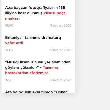
Azərbaycan fotoqrafiyasının 165
illiyinə həsr olunmuş
xüsusi poçt
markası
16:00
5 avqust 2026
Britaniyalı tanınmış dramaturq
vəfat etdi
15:40
5 avqust 2026
"Musiqi insan ruhunu yer aləmindən
göylərə yüksəldir" -
Tanınmış
bəstəkardan aforizmlər
15:20
5 avqust 2026
Ata və oğulun eyni filmdə "Oskar"
qazanmasının ilk nümunəsi -
Əlil
arabasında film çəkən rejissor
kimdir?