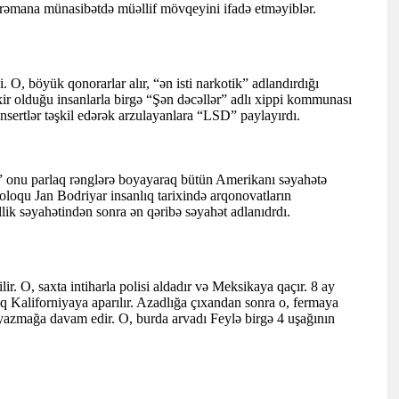
rəmana münasibətdə müəllif mövqeyini ifadə etməyiblər.
 O, böyük qonorarlar alır, “ən isti narkotik” adlandırdığı
ir olduğu insanlarla birgə “Şən dəcəllər” adlı xippi kommunası
onsertlər təşkil edərək arzulayanlara “LSD” paylayırdı.
 onu parlaq rənglərə boyayaraq bütün Amerikanı səyahətə
roloqu Jan Bodriyar insanlıq tarixində arqonovatların
ik səyahətindən sonra ən qəribə səyahət adlanıdrdı.
ir. O, saxta intiharla polisi aldadır və Meksikaya qaçır. 8 ay
 Kaliforniyaya aparılır. Azadlığa çıxandan sonra o, fermaya
 yazmağa davam edir. O, burda arvadı Feylə birgə 4 uşağının