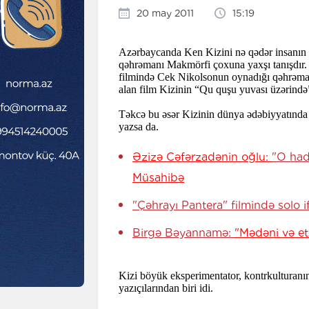
20 may 2011
15:19
Azərbaycanda Ken Kizini nə qədər insanın 
qəhrəmanı Makmörfi çoxuna yaxşı tanışdır
filmində Cek Nikolsonun oynadığı qəhrəman
alan film Kizinin “Qu quşu yuvası üzərində”
Təkcə bu əsər Kizinin dünya ədəbiyyatında 
yazsa da.
Əzizə Cəfərzadənin oğlu:
"O had
Müsahibə
"Çəhrayı Pantera" filmində solo
Birgə Bəyannamə:
"Mədəni və etn
Kizi böyük eksperimentator, kontrkulturanın
yazıçılarından biri idi.