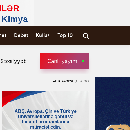
nət
Debat
Kulis+
Top 10
i Şəxsiyyət
Canlı yayım
Ana səhifə
Kino