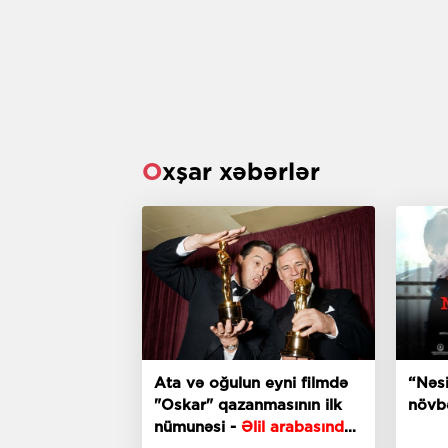
Oxşar xəbərlər
Ata və oğulun eyni filmdə
“Nəsi
"Oskar" qazanmasının ilk
növb
nümunəsi -
Əlil arabasında