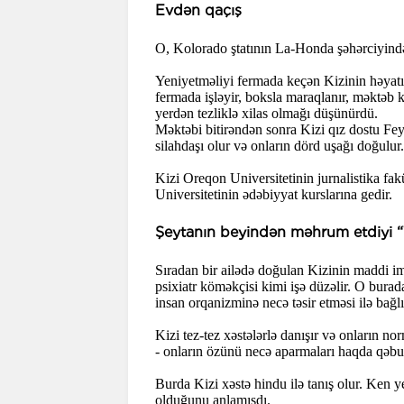
Evdən qaçış
O, Kolorado ştatının La-Honda şəhərciyind
Yeniyetməliyi fermada keçən Kizinin həyatı
fermada işləyir, boksla maraqlanır, məktəb
yerdən tezliklə xilas olmağı düşünürdü.
Məktəbi bitirəndən sonra Kizi qız dostu Fey 
silahdaşı olur və onların dörd uşağı doğulur.
Kizi Oreqon Universitetinin jurnalistika fa
Universitetinin ədəbiyyat kurslarına gedir.
Şeytanın beyindən məhrum etdiyi “
Sıradan bir ailədə doğulan Kizinin maddi im
psixiatr köməkçisi kimi işə düzəlir. O bura
insan orqanizminə necə təsir etməsi ilə bağlı
Kizi tez-tez xəstələrlə danışır və onların 
- onların özünü necə aparmaları haqda qəb
Burda Kizi xəstə hindu ilə tanış olur. Ken y
olduğunu anlamışdı.