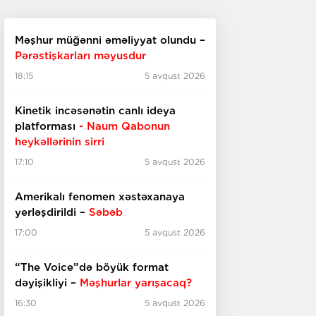
Məşhur müğənni əməliyyat olundu –
Pərəstişkarları məyusdur
18:15
5 avqust 2026
Kinetik incəsənətin canlı ideya
platforması
- Naum Qabonun
heykəllərinin sirri
17:10
5 avqust 2026
Amerikalı fenomen xəstəxanaya
yerləşdirildi –
Səbəb
17:00
5 avqust 2026
“The Voice”də böyük format
dəyişikliyi –
Məşhurlar yarışacaq?
16:30
5 avqust 2026