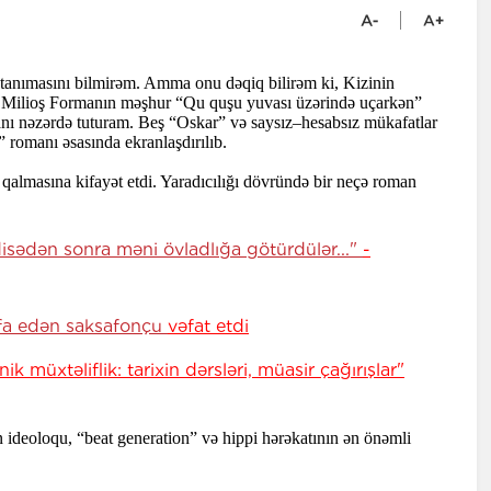
tanımasını bilmirəm. Amma onu dəqiq bilirəm ki, Kizinin
. Milioş Formanın məşhur “Qu quşu yuvası üzərində uçarkən”
ı nəzərdə tuturam. Beş “Oskar” və saysız–hesabsız mükafatlar
 romanı əsasında ekranlaşdırılıb.
qalmasına kifayət etdi. Yaradıcılığı dövründə bir neçə roman
isədən sonra məni övladlığa götürdülər..."
-
 ifa edən saksafonçu
vəfat etdi
ik müxtəliflik: tarixin dərsləri, müasir çağırışlar"
 ideoloqu, “beat generation” və hippi hərəkatının ən önəmli