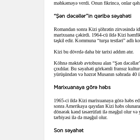
məhkəməyə verdi. Onun fikrincə, onlar qəh
“Şən dəcəllər”in qəribə səyahəti
Romandan sonra Kizi şöhrətin zirvəsində idi.
marixuana çəkirdi. 1964-cü ildə Kizi həmfik
təşkil edir. Kommuna “turşu testləri” adlı k
Kizi bu dövrdə daha bir tarixi addım atır.
Köhnə məktəb avtobusu alan “Şən dəcəllər”
çıxdılar. Bu səyahəti görkəmli fransız kultu
yürüşündən və həzrət Musanın səhrada 40 ill
Marixuanaya görə həbs
1965-ci ildə Kizi marixuanaya görə həbs edil
sonra Amerikaya qayıdan Kizi həbs olunaraq
dönərək kənd təsərrüfati ilə məşğul olur və
tərbiyəsi ilə də məşğul olur.
Son səyahət