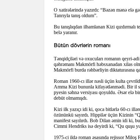
O xatirələrində yazırdı: “Bəzən mənə elə gə
Tanrıyla tanış oldum”.
Bu tanışlıqdan ilhamlanan Kizi qızdırmalı 
belə yaranır.
Bütün dövrlərin romanı
Tənqidçiləri və oxucuları romanın qeyri-adi 
qəhrəmanı Makmörfi həbsxanadan xilas olmaq
Makmörfi burda rəhbərliyin diktaturasına qar
Roman 1960-cı illər nəsli üçün kulta çevril
Amma Kizi bununla kifayətlənmədi. Bir il s
pyesin səhnə versiyası qoyuldu. Əsər elə bir
debüt olmamışdı.
Kizi ilk yazıçı idi ki, qoca bitlərlə 60-cı il
özününkü sayırdı. Hippilər üçün Kizinin “
manifest sayılırdı. Bob Dilan əmin idi ki, b
Cimmi Hendriks isə deyirdi ki, “Qu quşu yu
1975-ci ildə roman əsasında rejissor Miloş 