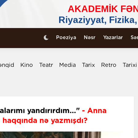
Poeziya
Nəsr
Yazarlar
Sə
ənqid
Kino
Teatr
Media
Tarix
Retro
Tarix
larımı yandırırdım..."
- Anna
 haqqında nə yazmışdı?