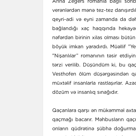
Anna Zegers romanla bağlı söhbə
verənlərdən mənə tez-tez danışırdı
qeyri-adi və eyni zamanda da dəh
bağlandığı xaç haqqında hekayə
nəfərdən birinin xilas olması bütü
böyük imkan yaradırdı. Müəllif "Y
"Nişanlılar” romanının təsir etdiyin
tərzi verilib. Düşündüm ki, bu qaç
Vesthofen ölüm düşərgəsindən qa
müxtəlif insanlarla rastlaşırlar. Az
dözüm və insanlıq sınağıdır.
Qaçanlara qarşı ən mükəmməl axtarış
qaçmağı bacarır. Məhbusların qaçma
onların qüdrətinə şübhə doğurmas