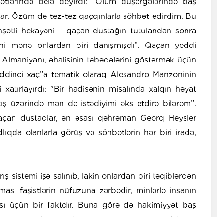
tlərində belə deyirdi: "Ölüm düşərgələrində baş
lar. Özüm də tez-tez qaçqınlarla söhbət edirdim. Bu
şətli hekayəni – qaçan dustağın tutulandan sonra
ni mənə onlardan biri danışmışdı”. Qaçan yeddi
n Almaniyanı, əhalisinin təbəqələrini göstərmək üçün
eddinci xaç”a tematik olaraq Alesandro Manzoninin
i xatırlayırdı: "Bir hadisənin misalında xalqın həyat
ış üzərində mən də istədiyimi əks etdirə bilərəm”.
çan dustaqlar, ən əsası qəhrəman Georq Heysler
adlıqda olanlarla görüş və söhbətlərin hər biri iradə,
 sistemi işə salınıb, lakin onlardan biri təqiblərdən
sı faşistlərin nüfuzuna zərbədir, minlərlə insanın
ı üçün bir faktdır. Buna görə də hakimiyyət baş