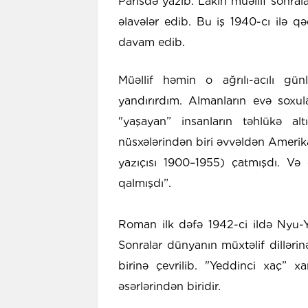
Parisdə yazıb. Lakin müəllif sonral
əlavələr edib. Bu iş 1940-cı ilə
davam edib.
Müəllif həmin o ağrılı-acılı günl
yandırırdım. Almanların evə soxul
"yaşayan” insanların təhlükə 
nüsxələrindən biri əvvəldən Amerik
yazıçısı 1900–1955) çatmışdı. Və
qalmışdı”.
Roman ilk dəfə 1942-ci ildə Nyu-Y
Sonralar dünyanın müxtəlif dilləri
birinə çevrilib. "Yeddinci xaç” xa
əsərlərindən biridir.