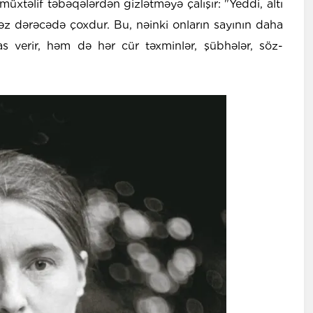
müxtəlif təbəqələrdən gizlətməyə çalışır: "Yeddi, altı
z dərəcədə çoxdur. Bu, nəinki onların sayının daha
 verir, həm də hər cür təxminlər, şübhələr, söz-