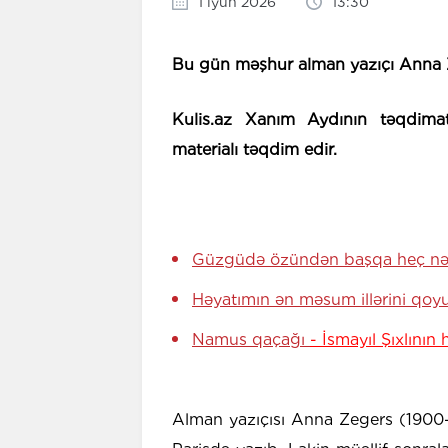
1 iyun 2026
13:30
Bu gün məşhur alman yazıçı Anna 
Kulis.az Xanım Aydının təqdima
materialı təqdim edir.
Güzgüdə özündən başqa heç nə
Həyatımın ən məsum illərini qo
Namus qaçağı
- İsmayıl Şıxlının
Alman yazıçısı Anna Zegers (1900–