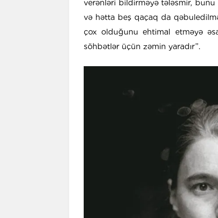
verənləri bildirməyə tələsmir, bunu 
və hətta beş qaçaq da qəbuledilmə
çox olduğunu ehtimal etməyə əsas
söhbətlər üçün zəmin yaradır”.