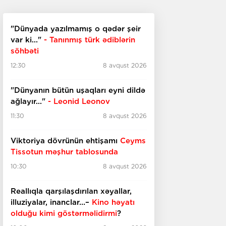
"Dünyada yazılmamış o qədər şeir
var ki..."
- Tanınmış türk ədiblərin
söhbəti
12:30
8 avqust 2026
​​​​​​​"Dünyanın bütün uşaqları eyni dildə
ağlayır..."
- Leonid Leonov
11:30
8 avqust 2026
Viktoriya dövrünün ehtişamı
Ceyms
Tissotun məşhur tablosunda
10:30
8 avqust 2026
Reallıqla qarşılaşdırılan xəyallar,
illuziyalar, inanclar...–
Kino həyatı
olduğu kimi göstərməlidirmi
?