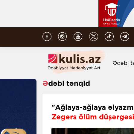
Ədəbi t
Ədəbi tənqid
"Ağlaya-ağlaya əlyazma
Zegers ölüm düşərgəsi