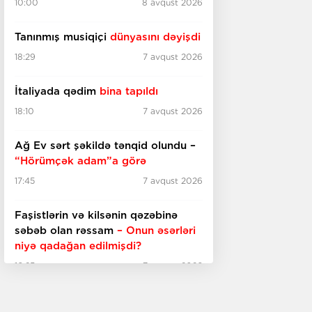
10:00
8 avqust 2026
Tanınmış musiqiçi
dünyasını dəyişdi
18:29
7 avqust 2026
İtaliyada qədim
bina tapıldı
18:10
7 avqust 2026
Ağ Ev sərt şəkildə tənqid olundu –
“Hörümçək adam”a görə
17:45
7 avqust 2026
Faşistlərin və kilsənin qəzəbinə
səbəb olan rəssam
– Onun əsərləri
niyə qadağan edilmişdi?
16:25
7 avqust 2026
"Kor-koranə heyranlıq tarixin