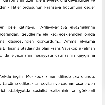
ar da romanın üzərində işləyərək ona dəyişikliklər və
 qədər – Hitler ordusunun Fransaya hücumuna qədər
əri belə xatırlayır: "Ağlaya-ağlaya əlyazmalarımı
acağından, qeydlərimi ələ keçirəcəklərindən orada
altına düşəcəyindən qorxurdum… Amma əlyazma
a Birləşmiş Ştatlarında olan Frans Vayskopfa (alman
 o da əlyazmanın nəşriyyata çatmasının qayğısına
orkda ingilis, Mexikoda alman dilində çap olundu.
nə tərcümə edilərək ən sevilən və oxunan əsərlərdən
rici ədəbiyyatda sosialist realizminin ən görkəmli