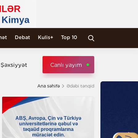
nət
Debat
Kulis+
Top 10
i Şəxsiyyət
Canlı yayım
Ana səhifə
Ədəbi tənqid