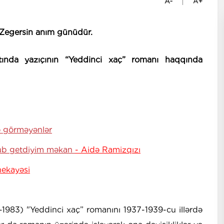
Zegersin anım günüdür.
tında yazıçının “Yeddinci xaç” romanı haqqında
 görməyənlər
yub getdiyim məkan
- Aidə Ramizqızı
 hekayəsi
1983) "Yeddinci xaç” romanını 1937-1939-cu illərdə