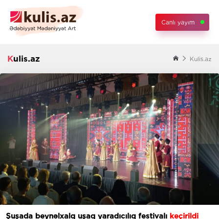
Canlı yayım
Kulis.az
Kulis.az
Şuşada beynəlxalq uşaq yaradıcılıq festivalı
keçirildi