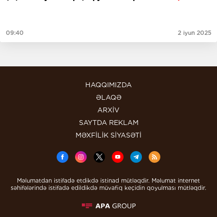
09:40
2 iyun 2025
HAQQIMIZDA
ƏLAQƏ
ARXİV
SAYTDA REKLAM
MƏXFİLİK SİYASƏTİ
Məlumatdan istifadə etdikdə istinad mütləqdir. Məlumat internet
səhifələrində istifadə edildikdə müvafiq keçidin qoyulması mütləqdir.