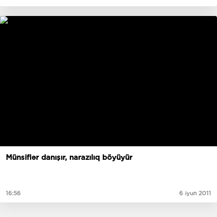
Münsiflər danışır, narazılıq böyüyür
16:56
6 iyun 2011