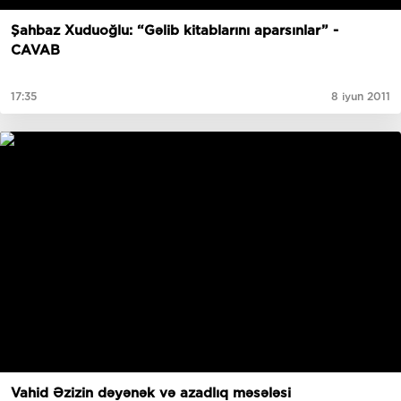
Şahbaz Xuduoğlu: “Gəlib kitablarını aparsınlar” -
CAVAB
17:35
8 iyun 2011
Vahid Əzizin dəyənək və azadlıq məsələsi