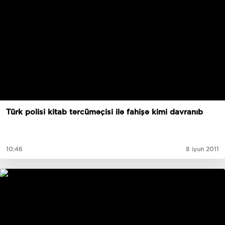
Türk polisi kitab tərcüməçisi ilə fahişə kimi davranıb
10:46
8 iyun 2011