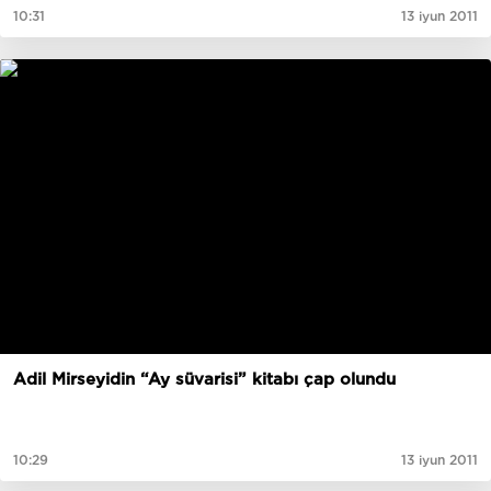
10:31
13 iyun 2011
Adil Mirseyidin “Ay süvarisi” kitabı çap olundu
10:29
13 iyun 2011