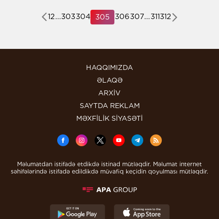
1
2
...
303
304
306
307
...
311
312
305
HAQQIMIZDA
ƏLAQƏ
ARXİV
SAYTDA REKLAM
MƏXFİLİK SİYASƏTİ
Məlumatdan istifadə etdikdə istinad mütləqdir. Məlumat internet
səhifələrində istifadə edildikdə müvafiq keçidin qoyulması mütləqdir.