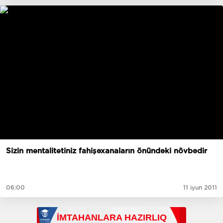
Sizin mentalitetiniz fahişəxanaların önündəki növbədir
06:00
11 iyun 2011