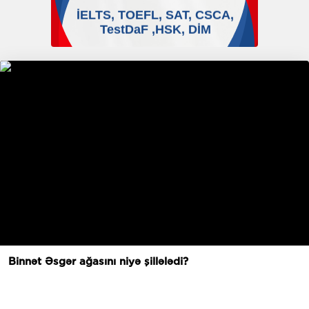
Binnət Əsgər ağasını niyə şillələdi?