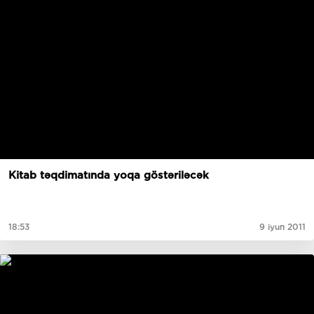
Kitab təqdimatında yoqa göstəriləcək
18:53
9 iyun 2011