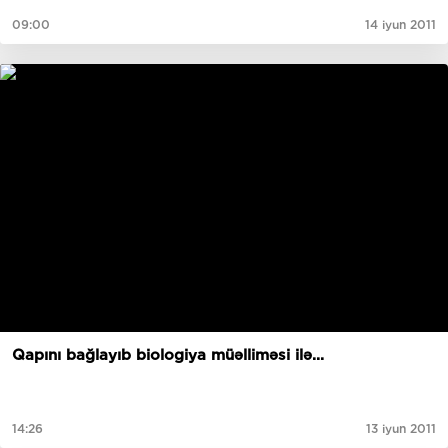
09:00
14 iyun 2011
Qapını bağlayıb biologiya müəlliməsi ilə...
14:26
13 iyun 2011