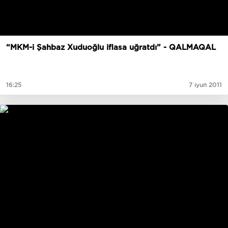
“MKM-i Şahbaz Xuduoğlu iflasa uğratdı” - QALMAQAL
16:25
7 iyun 2011