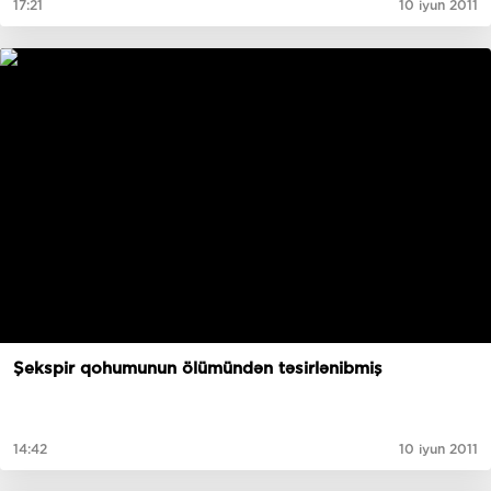
17:21
10 iyun 2011
Şekspir qohumunun ölümündən təsirlənibmiş
14:42
10 iyun 2011