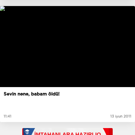
Sevin nənə, babam öldü!
11:41
13 iyun 2011