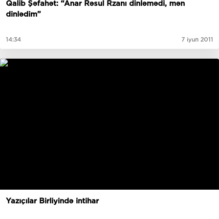
Qalib Şəfahət: “Anar Rəsul Rzanı dinləmədi, mən
dinlədim”
14:34
7 iyun 2011
Yazıçılar Birliyində intihar