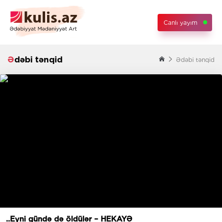
Canlı yayım
Ədəbi tənqid
Ədəbi tənqid
..Eyni gündə də öldülər – HEKAYƏ