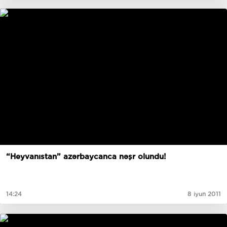
“Heyvanıstan” azərbaycanca nəşr olundu!
14:24
8 iyun 2011