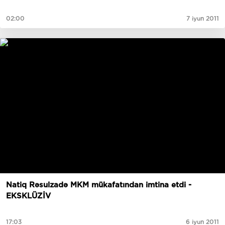
02:00
7 iyun 2011
Natiq Rəsulzadə MKM mükafatından imtina etdi -
EKSKLÜZİV
17:03
6 iyun 2011