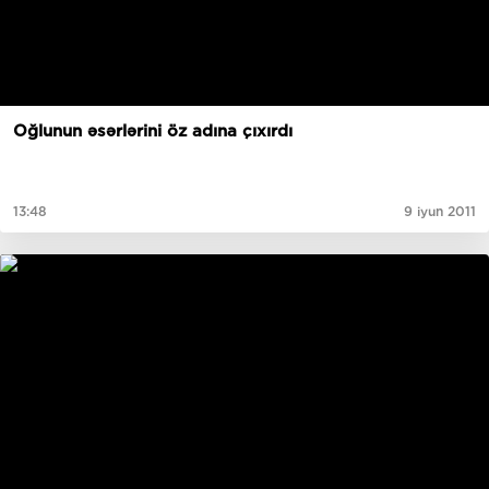
Oğlunun əsərlərini öz adına çıxırdı
13:48
9 iyun 2011